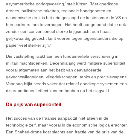
asymmetrische oorlogsvoering,’ stelt Kitzen. ‘Met goedkope
drones, ballistische raketten, regionale bondgenoten en
economische druk is het erin geslaagd de kosten voor de VS en
hun partners fors te verhogen. Het heeft aangetoond dat je ook
zonder een conventioneel sterke krijgsmacht een haast
gelijkwaardig gevecht kunt voeren tegen tegenstanders die op
papier veel sterker zijn.’
Die vaststelling raakt aan een fundamentele verschuiving in
militair machtsdenken. Decennialang werd militaire superioriteit
vooral afgemeten aan het bezit van geavanceerde
gevechtsvliegtuigen, vliegdekschepen, tanks en precisiewapens.
Vandaag blijkt steeds vaker dat relatief goedkope systemen een
disproportioneel effect kunnen hebben op het slagveld.
De prijs van superioriteit
Het succes van de Iraanse aanpak zit niet alleen in de
technologie zelf, maar vooral in de economische logica erachter.
Een Shahed-drone kost slechts een fractie van de prijs van de