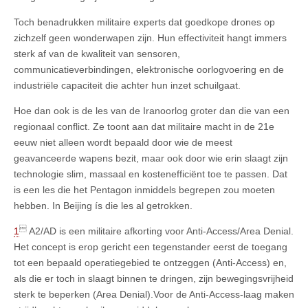
Toch benadrukken militaire experts dat goedkope drones op
zichzelf geen wonderwapen zijn. Hun effectiviteit hangt immers
sterk af van de kwaliteit van sensoren,
communicatieverbindingen, elektronische oorlogvoering en de
industriële capaciteit die achter hun inzet schuilgaat.
Hoe dan ook is de les van de Iranoorlog groter dan die van een
regionaal conflict. Ze toont aan dat militaire macht in de 21e
eeuw niet alleen wordt bepaald door wie de meest
geavanceerde wapens bezit, maar ook door wie erin slaagt zijn
technologie slim, massaal en kostenefficiënt toe te passen. Dat
is een les die het Pentagon inmiddels begrepen zou moeten
hebben. In Beijing ís die les al getrokken.

1
A2/AD is een militaire afkorting voor Anti-Access/Area Denial.
Het concept is erop gericht een tegenstander eerst de toegang
tot een bepaald operatiegebied te ontzeggen (Anti-Access) en,
als die er toch in slaagt binnen te dringen, zijn bewegingsvrijheid
sterk te beperken (Area Denial).Voor de Anti-Access-laag maken