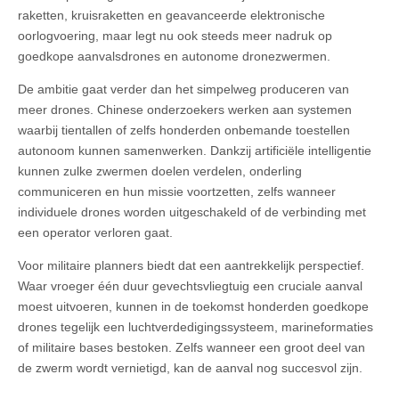
raketten, kruisraketten en geavanceerde elektronische
oorlogvoering, maar legt nu ook steeds meer nadruk op
goedkope aanvalsdrones en autonome dronezwermen.
De ambitie gaat verder dan het simpelweg produceren van
meer drones. Chinese onderzoekers werken aan systemen
waarbij tientallen of zelfs honderden onbemande toestellen
autonoom kunnen samenwerken. Dankzij artificiële intelligentie
kunnen zulke zwermen doelen verdelen, onderling
communiceren en hun missie voortzetten, zelfs wanneer
individuele drones worden uitgeschakeld of de verbinding met
een operator verloren gaat.
Voor militaire planners biedt dat een aantrekkelijk perspectief.
Waar vroeger één duur gevechtsvliegtuig een cruciale aanval
moest uitvoeren, kunnen in de toekomst honderden goedkope
drones tegelijk een luchtverdedigingssysteem, marineformaties
of militaire bases bestoken. Zelfs wanneer een groot deel van
de zwerm wordt vernietigd, kan de aanval nog succesvol zijn.