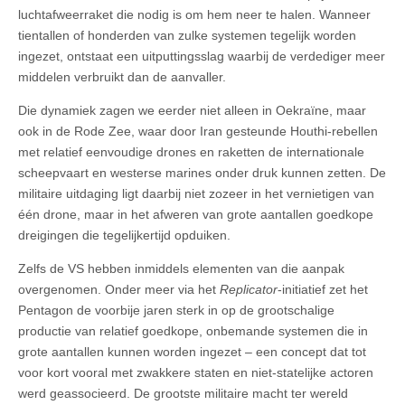
luchtafweerraket die nodig is om hem neer te halen. Wanneer
tientallen of honderden van zulke systemen tegelijk worden
ingezet, ontstaat een uitputtingsslag waarbij de verdediger meer
middelen verbruikt dan de aanvaller.
Die dynamiek zagen we eerder niet alleen in Oekraïne, maar
ook in de Rode Zee, waar door Iran gesteunde Houthi-rebellen
met relatief eenvoudige drones en raketten de internationale
scheepvaart en westerse marines onder druk kunnen zetten. De
militaire uitdaging ligt daarbij niet zozeer in het vernietigen van
één drone, maar in het afweren van grote aantallen goedkope
dreigingen die tegelijkertijd opduiken.
Zelfs de VS hebben inmiddels elementen van die aanpak
overgenomen. Onder meer via het
Replicator
-initiatief zet het
Pentagon de voorbije jaren sterk in op de grootschalige
productie van relatief goedkope, onbemande systemen die in
grote aantallen kunnen worden ingezet – een concept dat tot
voor kort vooral met zwakkere staten en niet-statelijke actoren
werd geassocieerd. De grootste militaire macht ter wereld