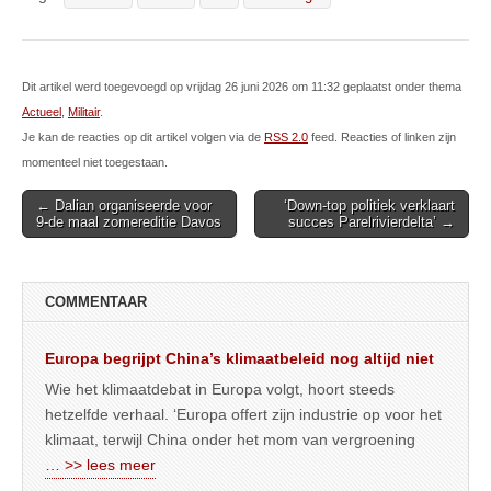
Dit artikel werd toegevoegd op vrijdag 26 juni 2026 om 11:32 geplaatst onder thema
Actueel
,
Militair
.
Je kan de reacties op dit artikel volgen via de
RSS 2.0
feed. Reacties of linken zijn
momenteel niet toegestaan.
Post
← Dalian organiseerde voor
‘Down-top politiek verklaart
9-de maal zomereditie Davos
succes Parelrivierdelta’ →
navigation
COMMENTAAR
Europa begrijpt China’s klimaatbeleid nog altijd niet
Wie het klimaatdebat in Europa volgt, hoort steeds
hetzelfde verhaal. ‘Europa offert zijn industrie op voor het
klimaat, terwijl China onder het mom van vergroening
… >> lees meer