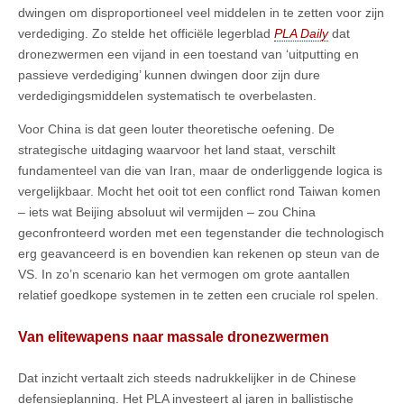
dwingen om disproportioneel veel middelen in te zetten voor zijn
verdediging. Zo stelde het officiële legerblad
PLA Daily
dat
dronezwermen een vijand in een toestand van ‘uitputting en
passieve verdediging’ kunnen dwingen door zijn dure
verdedigingsmiddelen systematisch te overbelasten.
Voor China is dat geen louter theoretische oefening. De
strategische uitdaging waarvoor het land staat, verschilt
fundamenteel van die van Iran, maar de onderliggende logica is
vergelijkbaar. Mocht het ooit tot een conflict rond Taiwan komen
– iets wat Beijing absoluut wil vermijden – zou China
geconfronteerd worden met een tegenstander die technologisch
erg geavanceerd is en bovendien kan rekenen op steun van de
VS. In zo’n scenario kan het vermogen om grote aantallen
relatief goedkope systemen in te zetten een cruciale rol spelen.
Van elitewapens naar massale dronezwermen
Dat inzicht vertaalt zich steeds nadrukkelijker in de Chinese
defensieplanning. Het PLA investeert al jaren in ballistische