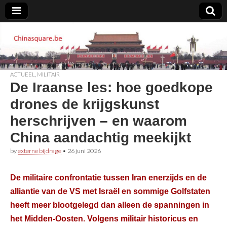
Chinasquare.be
ACTUEEL
,
MILITAIR
De Iraanse les: hoe goedkope
drones de krijgskunst
herschrijven – en waarom
China aandachtig meekijkt
by
externe bijdrage
•
26 juni 2026
De militaire confrontatie tussen Iran enerzijds en de
alliantie van de VS met Israël en sommige Golfstaten
heeft meer blootgelegd dan alleen de spanningen in
het Midden-Oosten. Volgens militair historicus en