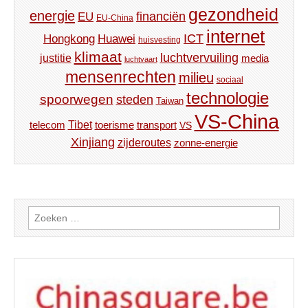
gezondheid
energie
financiën
EU
EU-China
internet
ICT
Hongkong
Huawei
huisvesting
klimaat
luchtvervuiling
justitie
media
luchtvaart
mensenrechten
milieu
sociaal
technologie
spoorwegen
steden
Taiwan
VS-China
Tibet
toerisme
transport
telecom
VS
Xinjiang
zijderoutes
zonne-energie
Zoeken
naar: