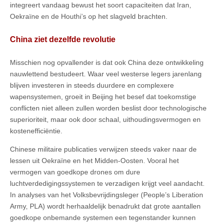
integreert vandaag bewust het soort capaciteiten dat Iran,
Oekraïne en de Houthi’s op het slagveld brachten.
China ziet dezelfde revolutie
Misschien nog opvallender is dat ook China deze ontwikkeling
nauwlettend bestudeert. Waar veel westerse legers jarenlang
blijven investeren in steeds duurdere en complexere
wapensystemen, groeit in Beijing het besef dat toekomstige
conflicten niet alleen zullen worden beslist door technologische
superioriteit, maar ook door schaal, uithoudingsvermogen en
kostenefficiëntie.
Chinese militaire publicaties verwijzen steeds vaker naar de
lessen uit Oekraïne en het Midden-Oosten. Vooral het
vermogen van goedkope drones om dure
luchtverdedigingssystemen te verzadigen krijgt veel aandacht.
In analyses van het Volksbevrijdingsleger (People’s Liberation
Army, PLA) wordt herhaaldelijk benadrukt dat grote aantallen
goedkope onbemande systemen een tegenstander kunnen