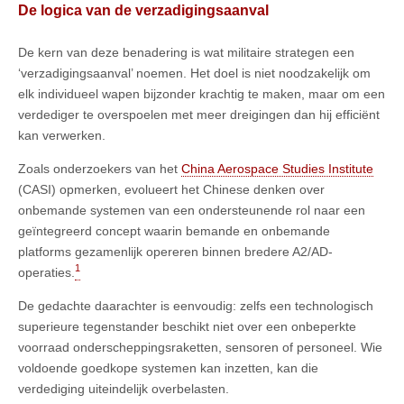
De logica van
de verzadigingsaanval
De kern van deze benadering is wat militaire strategen een
‘verzadigingsaanval’ noemen. Het doel is niet noodzakelijk om
elk individueel wapen bijzonder krachtig te maken, maar om een
verdediger te overspoelen met meer dreigingen dan hij efficiënt
kan verwerken.
Zoals onderzoekers van het
China Aerospace Studies Institute
(CASI) opmerken, evolueert het Chinese denken over
onbemande systemen van een ondersteunende rol naar een
geïntegreerd concept waarin bemande en onbemande
platforms gezamenlijk opereren binnen bredere A2/AD-
1
operaties.
De gedachte daarachter is eenvoudig: zelfs een technologisch
superieure tegenstander beschikt niet over een onbeperkte
voorraad onderscheppingsraketten, sensoren of personeel. Wie
voldoende goedkope systemen kan inzetten, kan die
verdediging uiteindelijk overbelasten.