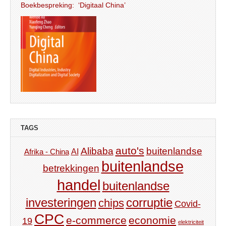
Boekbespreking: ‘Digitaal China’
TAGS
auto's
Alibaba
buitenlandse
AI
Afrika - China
buitenlandse
betrekkingen
handel
buitenlandse
investeringen
corruptie
chips
Covid-
CPC
e-commerce
economie
19
elektriciteit