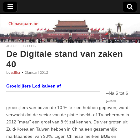
Chinasquare.be
ACTUEEL
,
ECO-FIN
De Digitale stand van zaken
40
by
editor
•
2 januari 2012
Groeicijfers Lcd kalven af
–Na 5 tot 6
jaren
groeicijfers van boven de 10 % te zien hebben gegeven, wordt
verwacht dat de sector van de platte beeld- of Tv-schermen in
2012 “maar” een groei van 8 % zal kennen. De vier groten uit
Zuid-Korea en Taiwan hebben in China een gezamenlijk
marktaandeel van 90%. Eigen Chinese merken
BOE
en