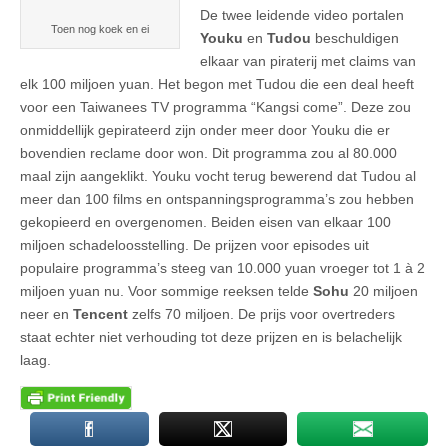
De twee leidende video portalen
Toen nog koek en ei
Youku
en
Tudou
beschuldigen
elkaar van piraterij met claims van
elk 100 miljoen yuan. Het begon met Tudou die een deal heeft
voor een Taiwanees TV programma “Kangsi come”. Deze zou
onmiddellijk gepirateerd zijn onder meer door Youku die er
bovendien reclame door won. Dit programma zou al 80.000
maal zijn aangeklikt. Youku vocht terug bewerend dat Tudou al
meer dan 100 films en ontspanningsprogramma’s zou hebben
gekopieerd en overgenomen. Beiden eisen van elkaar 100
miljoen schadeloosstelling. De prijzen voor episodes uit
populaire programma’s steeg van 10.000 yuan vroeger tot 1 à 2
miljoen yuan nu. Voor sommige reeksen telde
Sohu
20 miljoen
neer en
Tencent
zelfs 70 miljoen. De prijs voor overtreders
staat echter niet verhouding tot deze prijzen en is belachelijk
laag.