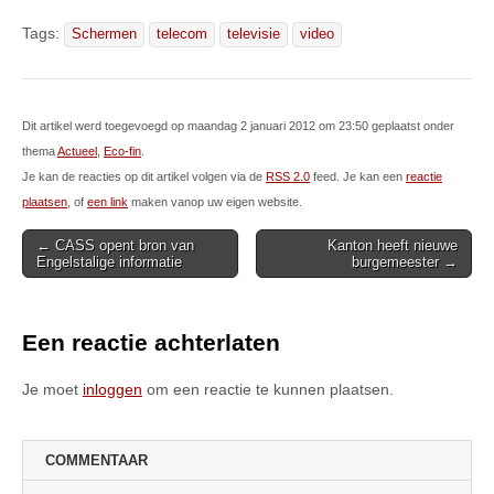
Tags:
Schermen
telecom
televisie
video
Dit artikel werd toegevoegd op maandag 2 januari 2012 om 23:50 geplaatst onder
thema
Actueel
,
Eco-fin
.
Je kan de reacties op dit artikel volgen via de
RSS 2.0
feed. Je kan een
reactie
plaatsen
, of
een link
maken vanop uw eigen website.
Post
← CASS opent bron van
Kanton heeft nieuwe
Engelstalige informatie
burgemeester →
navigation
Een reactie achterlaten
Je moet
inloggen
om een reactie te kunnen plaatsen.
COMMENTAAR