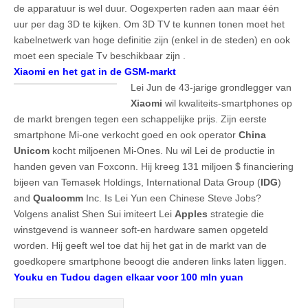
de apparatuur is wel duur. Oogexperten raden aan maar één
uur per dag 3D te kijken. Om 3D TV te kunnen tonen moet het
kabelnetwerk van hoge definitie zijn (enkel in de steden) en ook
moet een speciale Tv beschikbaar zijn .
Xiaomi en het gat in de GSM-markt
Lei Jun de 43-jarige grondlegger van
Xiaomi
wil kwaliteits-smartphones op
de markt brengen tegen een schappelijke prijs. Zijn eerste
smartphone Mi-one verkocht goed en ook operator
China
Unicom
kocht miljoenen Mi-Ones. Nu wil Lei de productie in
handen geven van Foxconn. Hij kreeg 131 miljoen $ financiering
bijeen van Temasek Holdings, International Data Group (
IDG
)
and
Qualcomm
Inc. Is Lei Yun een Chinese Steve Jobs?
Volgens analist Shen Sui imiteert Lei
Apples
strategie die
winstgevend is wanneer soft-en hardware samen opgeteld
worden. Hij geeft wel toe dat hij het gat in de markt van de
goedkopere smartphone beoogt die anderen links laten liggen.
Youku en Tudou dagen elkaar voor 100 mln yuan