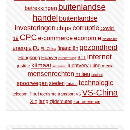
buitenlandse
betrekkingen
handel
buitenlandse
investeringen
corruptie
chips
Covid-
CPC
e-commerce
economie
19
elektriciteit
gezondheid
energie
financiën
EU
EU-China
internet
ICT
Hongkong
Huawei
huisvesting
klimaat
luchtvervuiling
justitie
media
luchtvaart
mensenrechten
milieu
sociaal
technologie
spoorwegen
steden
Taiwan
VS-China
Tibet
toerisme
transport
telecom
VS
Xinjiang
zijderoutes
zonne-energie