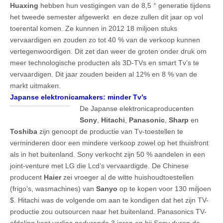
Huaxing
hebben hun vestigingen van de 8,5 ° generatie tijdens
het tweede semester afgewerkt en deze zullen dit jaar op vol
toerental komen. Ze kunnen in 2012 18 miljoen stuks
vervaardigen en zouden zo tot 40 % van de verkoop kunnen
vertegenwoordigen. Dit zet dan weer de groten onder druk om
meer technologische producten als 3D-TVs en smart Tv’s te
vervaardigen. Dit jaar zouden beiden al 12% en 8 % van de
markt uitmaken.
Japanse elektronicamakers: minder Tv’s
De Japanse elektronicaproducenten
Sony
,
Hitachi
,
Panasonic
,
Sharp
en
Toshiba
zijn genoopt de productie van Tv-toestellen te
verminderen door een mindere verkoop zowel op het thuisfront
als in het buitenland. Sony verkocht zijn 50 % aandelen in een
joint-venture met LG die Lcd’s vervaardigde. De Chinese
producent
Haier
zei vroeger al de witte huishoudtoestellen
(frigo’s, wasmachines) van
Sanyo
op te kopen voor 130 miljoen
$. Hitachi was de volgende om aan te kondigen dat het zijn TV-
productie zou outsourcen naar het buitenland. Panasonics TV-
afdeling kent verlies gedurende 3 jaren en bij Sony duren de