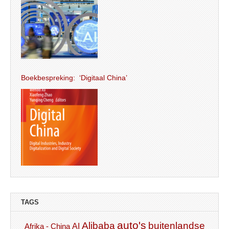
Boekbespreking: ‘Digitaal China’
TAGS
auto's
Alibaba
buitenlandse
AI
Afrika - China