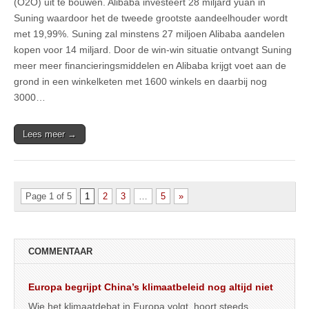
(O2O) uit te bouwen. Alibaba investeert 28 miljard yuan in
Suning waardoor het de tweede grootste aandeelhouder wordt
met 19,99%. Suning zal minstens 27 miljoen Alibaba aandelen
kopen voor 14 miljard. Door de win-win situatie ontvangt Suning
meer meer financieringsmiddelen en Alibaba krijgt voet aan de
grond in een winkelketen met 1600 winkels en daarbij nog
3000…
Lees meer →
Page 1 of 5
1
2
3
…
5
»
COMMENTAAR
Europa begrijpt China’s klimaatbeleid nog altijd niet
Wie het klimaatdebat in Europa volgt, hoort steeds