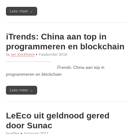
Lees meer →
iTrends: China aan top in
programmeren en blockchain
by
Jan Jonckheere
•
9 september 2018
iTrends: China aan top in
programmeren en blockchain
Lees meer →
LeEco uit geldnood gered
door Sunac
by
editor
•
16 januari 2017