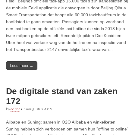
Feidi: Beijings officiële taxi-app 15.000 taxi’s zijn aangesloten bij
de mobiele Feidi applicatie die ontworpen is door Beijing Qihua
Smart Transportation dat hoopt alle 60.000 taxichauffeurs in de
hoofdstad te gaan omvatten. Passagiers kunnen op voorhand
een taxi boeken op de officiële taxi hotline die sinds 2013 bijna
twee miljoen gebruikers telt. Recentelijk pikten Didi Kuaidi en
Uber heel wat verkeer weg van de hotline en na inspectie vond
het Transportbestuur 2147 onwettelijke taxi’s waarvan…
Lees meer →
De digitale stand van zaken
172
by
editor
•
14 augustus 2015
Alibaba en Suning: samen in O2O Alibaba en winkelketen
Suning hebben zich verbonden om samen hun “offline to online”