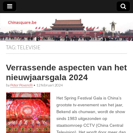
Chinasquare.be
TAG:
TELEVISIE
Verrassende aspecten van het
nieuwjaarsgala 2024
by
Peter Peverelli
•
12 februari 2024
Het Spring Festival Gala is China’s
grootste tv-evenement van het jaar,
Bekend als chunwan, wordt de show
sinds 1983 uitgezonden op
staatsomroep CCTV (China Central
Television). Het wordt door meer dan