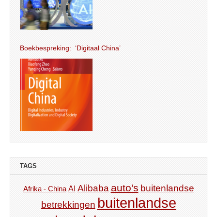
Boekbespreking: ‘Digitaal China’
TAGS
auto's
Alibaba
buitenlandse
AI
Afrika - China
buitenlandse
betrekkingen