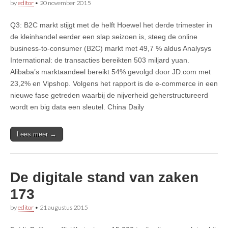
by
editor
•
20 november 2015
Q3: B2C markt stijgt met de helft Hoewel het derde trimester in
de kleinhandel eerder een slap seizoen is, steeg de online
business-to-consumer (B2C) markt met 49,7 % aldus Analysys
International: de transacties bereikten 503 miljard yuan.
Alibaba’s marktaandeel bereikt 54% gevolgd door JD.com met
23,2% en Vipshop. Volgens het rapport is de e-commerce in een
nieuwe fase getreden waarbij de nijverheid geherstructureerd
wordt en big data een sleutel. China Daily
Lees meer →
De digitale stand van zaken
173
by
editor
•
21 augustus 2015