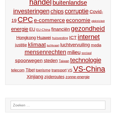
handel
buitenlandse
investeringen
corruptie
chips
Covid-
CPC
e-commerce
economie
19
elektriciteit
gezondheid
energie
financiën
EU
EU-China
internet
ICT
Hongkong
Huawei
huisvesting
klimaat
luchtvervuiling
justitie
media
luchtvaart
mensenrechten
milieu
sociaal
technologie
spoorwegen
steden
Taiwan
VS-China
Tibet
toerisme
transport
telecom
VS
Xinjiang
zijderoutes
zonne-energie
Zoeken
naar: