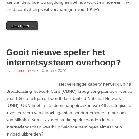
aanwenden, hoe Guangdong een AI hub wordt en hoe een Tv-
producent AI-chips wil vervaardigen voor 8K tv’s.
Lees meer →
Gooit nieuwe speler het
internetsysteem overhoop?
by
Jan Jonckheere
•
10 oktober 2020
Het verenigde kabeltv netwerk China
Broadcasting Network Corp (CBNC) kreeg vorig jaar een licentie
voor 5G dat uitgebaat wordt door Unified National Network
(UNN). UNN heeft al fondsen aangetrokken van 46 strategische
investeerders vaak krachtige staatsondernemingen maar ook
van Alibaba. Kan UNN een sterke speler worden in het
internetlandschap waarbij privéondernemingen almaar hun
invloed uitbreiden?