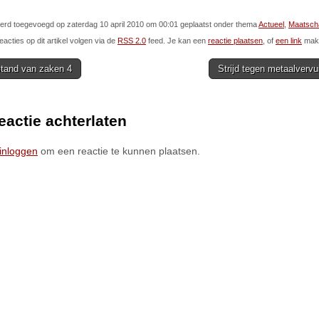
 werd toegevoegd op zaterdag 10 april 2010 om 00:01 geplaatst onder thema
Actueel
,
Maatscha
eacties op dit artikel volgen via de
RSS 2.0
feed. Je kan een
reactie plaatsen
, of
een link
make
tand van zaken 4
Strijd tegen metaalvervui
ion
eactie achterlaten
inloggen
om een reactie te kunnen plaatsen.