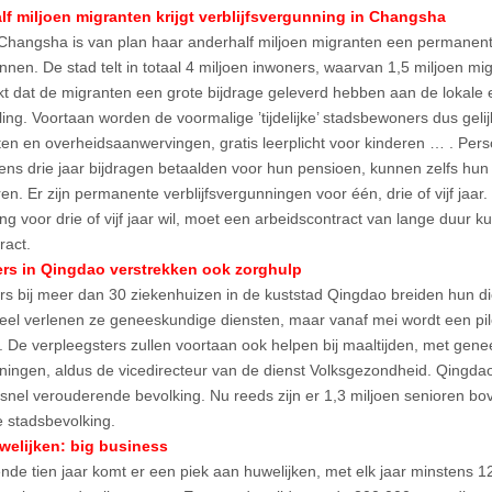
f miljoen migranten krijgt verblijfsvergunning in Changsha
Changsha is van plan haar anderhalf miljoen migranten een permanente
ennen. De stad telt in totaal 4 miljoen inwoners, waarvan 1,5 miljoen 
t dat de migranten een grote bijdrage geleverd hebben aan de lokale
ling. Voortaan worden de voormalige ’tijdelijke’ stadsbewoners dus geli
ten en overheidsaanwervingen, gratis leerplicht voor kinderen … . Pe
ens drie jaar bijdragen betaalden voor hun pensioen, kunnen zelfs hun
en. Er zijn permanente verblijfsvergunningen voor één, drie of vijf jaar
ng voor drie of vijf jaar wil, moet een arbeidscontract van lange duur 
ract.
ers in Qingdao verstrekken ook zorghulp
rs bij meer dan 30 ziekenhuizen in de kuststad Qingdao breiden hun die
neel verlenen ze geneeskundige diensten, maar vanaf mei wordt een pil
. De verpleegsters zullen voortaan ook helpen bij maaltijden, met gen
ningen, aldus de vicedirecteur van de dienst Volksgezondheid. Qingda
snel verouderende bevolking. Nu reeds zijn er 1,3 miljoen senioren bo
 stadsbevolking.
welijken: big business
de tien jaar komt er een piek aan huwelijken, met elk jaar minstens 12