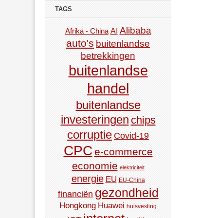
TAGS
Alibaba
AI
Afrika - China
auto's
buitenlandse
betrekkingen
buitenlandse
handel
buitenlandse
investeringen
chips
corruptie
Covid-19
CPC
e-commerce
economie
elektriciteit
energie
EU
EU-China
gezondheid
financiën
Hongkong
Huawei
huisvesting