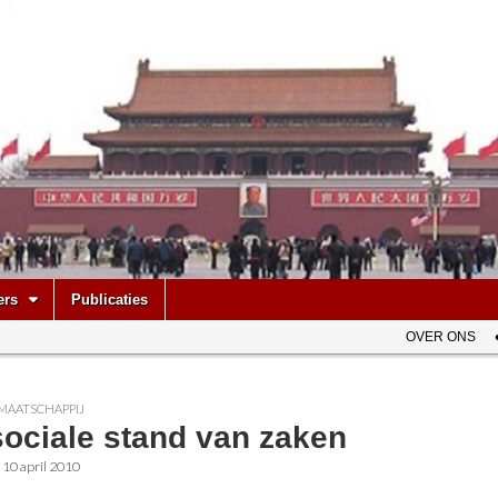
be
ers
Publicaties
OVER ONS
MAATSCHAPPIJ
sociale stand van zaken
•
10 april 2010