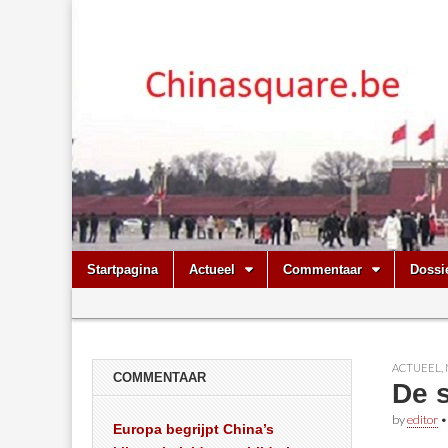
Chinasquare.
Skip
Main
Startpagina
Actueel
Commentaar
Dossi
to
menu
Sub
content
menu
ACTUEEL
,
COMMENTAAR
De 
by
editor
Europa begrijpt China’s