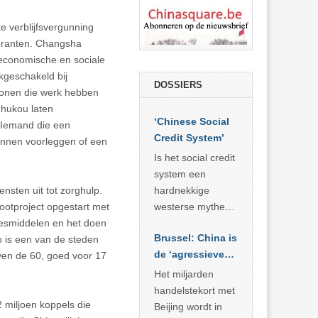
 verblijfsvergunning
migranten. Changsha
 economische en sociale
jkgeschakeld bij
DOSSIERS
rsonen die werk hebben
 hukou laten
‘Chinese Social
. Iemand die een
Credit System’
kunnen voorleggen of een
Is het social credit
system een
nsten uit tot zorghulp.
hardnekkige
ootproject opgestart met
westerse mythe of
eesmiddelen en het doen
de dagelijkse
Brussel: China is
o is een van de steden
realiteit in China?
de ‘agressieve
ven de 60, goed voor 17
schuldige’
Het miljarden
handelstekort met
 miljoen koppels die
Beijing wordt in