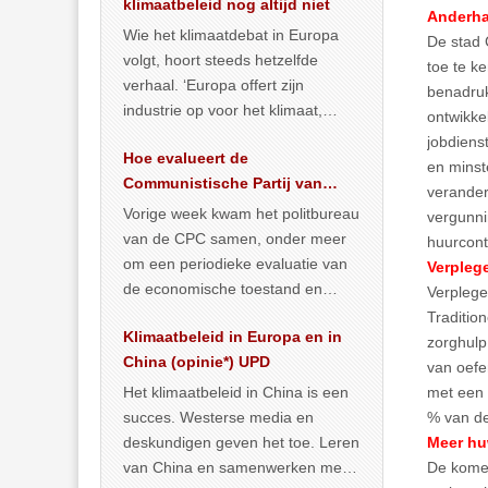
klimaatbeleid nog altijd niet
Anderhal
Wie het klimaatdebat in Europa
De stad 
volgt, hoort steeds hetzelfde
toe te k
verhaal. ‘Europa offert zijn
benadruk
industrie op voor het klimaat,
ontwikke
terwijl China onder het mom van
jobdiens
Hoe evalueert de
vergroening
… >> lees meer
en minst
Communistische Partij van
verander
China de economische
Vorige week kwam het politbureau
vergunni
toestand?
van de CPC samen, onder meer
huurcont
om een periodieke evaluatie van
Verpleg
de economische toestand en
Verplege
politiek te maken. We
Traditio
Klimaatbeleid in Europa en in
publiceerden
… >> lees meer
zorghulp
China (opinie*) UPD
van oefe
Het klimaatbeleid in China is een
met een 
succes. Westerse media en
% van de
deskundigen geven het toe. Leren
Meer hu
van China en samenwerken met
De komen