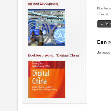
op een tweesprong
Dit artikel
Je kan de r
Post
← De s
navigat
Een r
Je moet
Boekbespreking: ‘Digitaal China’