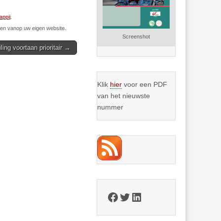
ppij
.
n vanop uw eigen website.
Screenshot
ling voortaan prioritair →
Klik
hier
voor een PDF
van het nieuwste
nummer
Facebook
Twitter
LinkedIn