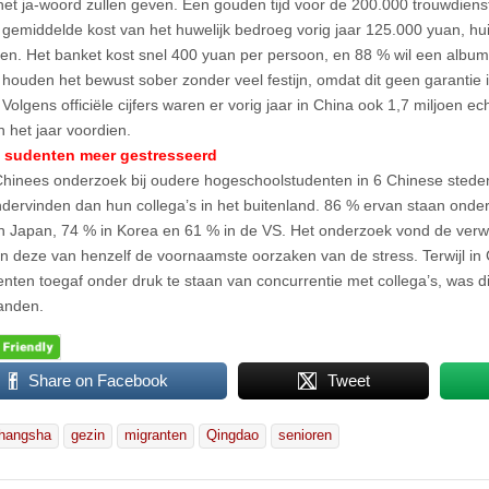
et ja-woord zullen geven. Een gouden tijd voor de 200.000 trouwdienste
De gemiddelde kost van het huwelijk bedroeg vorig jaar 125.000 yuan, hui
en. Het banket kost snel 400 yuan per persoon, en 88 % wil een album
houden het bewust sober zonder veel festijn, omdat dit geen garantie 
 Volgens officiële cijfers waren er vorig jaar in China ook 1,7 miljoen 
 het jaar voordien.
 sudenten meer gestresseerd
Chinees onderzoek bij oudere hogeschoolstudenten in 6 Chinese steden
ndervinden dan hun collega’s in het buitenland. 86 % ervan staan onder s
in Japan, 74 % in Korea en 61 % in de VS. Het onderzoek vond de ver
n deze van henzelf de voornaamste oorzaken van de stress. Terwijl in 
nten toegaf onder druk te staan van concurrentie met collega’s, was d
anden.
Share on Facebook
Tweet
hangsha
gezin
migranten
Qingdao
senioren