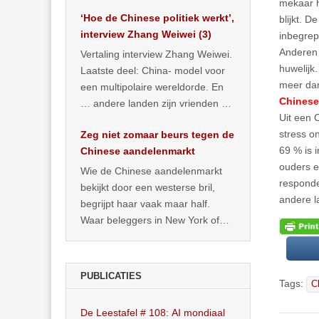
het land dan maar? ‘Dat
mekaar h
‘Hoe de Chinese politiek werkt’,
… >> lees meer
blijkt. 
interview Zhang Weiwei (3)
inbegrep
Anderen 
Vertaling interview Zhang Weiwei.
huwelijk.
Laatste deel: China- model voor
meer dan
een multipolaire wereldorde. En
Chinese
… andere landen zijn vrienden of
Uit een 
kunnen het worden.
stress o
Zeg niet zomaar beurs tegen de
69 % is 
Chinese aandelenmarkt
ouders e
Wie de Chinese aandelenmarkt
responde
bekijkt door een westerse bril,
andere l
begrijpt haar vaak maar half.
Waar beleggers in New York of
Londen vooral kijken naar winst,
… >> lees meer
PUBLICATIES
Tags:
C
De Leestafel # 108: AI mondiaal