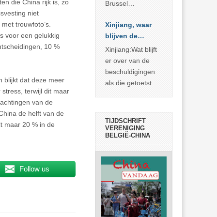
n die China rijk is, zo
Brussel
svesting niet
voorgesteld als
 met trouwfoto’s.
Xinjiang, waar
bewijs van
is voor een gelukkig
blijven de
economische
echtscheidingen, 10 %
bewijzen?
agressie. In
Xinjiang:Wat blijft
werkelijkheid
er over van de
verhult die
beschuldigingen
 blijkt dat deze meer
spectaculaire
als die getoetst
tress, terwijl dit maar
rekensom vooral
worden aan de
wachtingen van de
de industriële
feiten? Niet veel
China de helft van de
achterstand die
TIJDSCHRIFT
it maar 20 % in de
… >> lees meer
VERENIGING
BELGIË-CHINA
Follow us