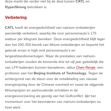
deze markt die verder niet bij de deal tussen
CATL
en
HyperStrong
betrokken is.
Verbetering
CATL
heeft de energiedichtheid van natrium-ionbatterijen
aanzienlijk verbeterd, waarbij die voor personenauto’s 175
wattuur per kilogram bereiken. Deze energiedichtheid blijft lager
dan het 200-350-bereik van lithium-ionbatterijen en beperkt het
gebruik ervan in high-end personenauto’s en
langeafstandsvoertuigen. Maar de prestaties van natrium-
ionbatterijen zouden de komende drie tot vijf jaar geleidelijk die
van LFP-batterijen kunnen benaderen, aldus
Chen Renjie
, een
professor aan het
Beijing Institute of Technology
. Tegen de
achtergrond van de steun voor de ontwikkeling van nieuwe
energieopslag door de Chinese overheid en naast de stijgende
lithiumprijzen en aanhoudende schokken in de
energievoorziening als gevolg van het Golfconflict, lijkt het
momentum voor het bevorderen van natrium-ionbatterijen nu
heel sterk.