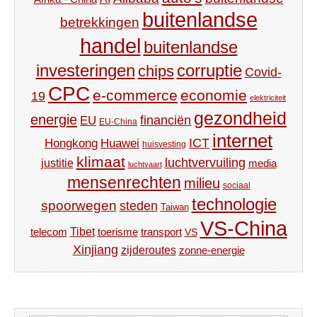
buitenlandse
betrekkingen
handel
buitenlandse
investeringen
corruptie
chips
Covid-
CPC
e-commerce
economie
19
elektriciteit
gezondheid
energie
financiën
EU
EU-China
internet
ICT
Hongkong
Huawei
huisvesting
klimaat
luchtvervuiling
justitie
media
luchtvaart
mensenrechten
milieu
sociaal
technologie
spoorwegen
steden
Taiwan
VS-China
Tibet
toerisme
transport
telecom
VS
Xinjiang
zijderoutes
zonne-energie