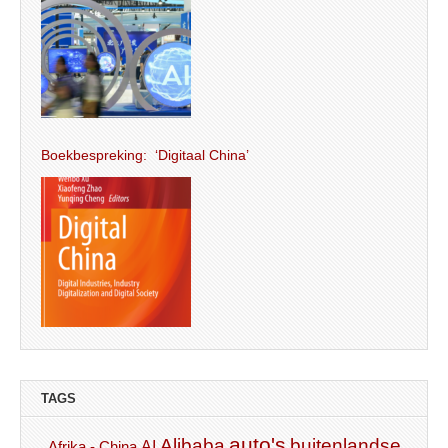
Boekbespreking: ‘Digitaal China’
TAGS
auto's
Alibaba
buitenlandse
AI
Afrika - China