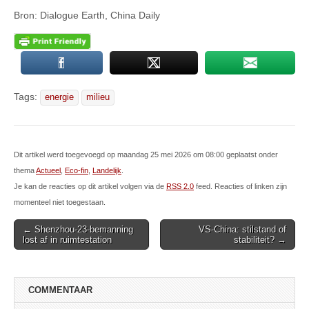
Bron: Dialogue Earth, China Daily
Tags:
energie
milieu
Dit artikel werd toegevoegd op maandag 25 mei 2026 om 08:00 geplaatst onder
thema
Actueel
,
Eco-fin
,
Landelijk
.
Je kan de reacties op dit artikel volgen via de
RSS 2.0
feed. Reacties of linken zijn
momenteel niet toegestaan.
Post
← Shenzhou-23-bemanning
VS-China: stilstand of
lost af in ruimtestation
stabiliteit? →
navigation
COMMENTAAR