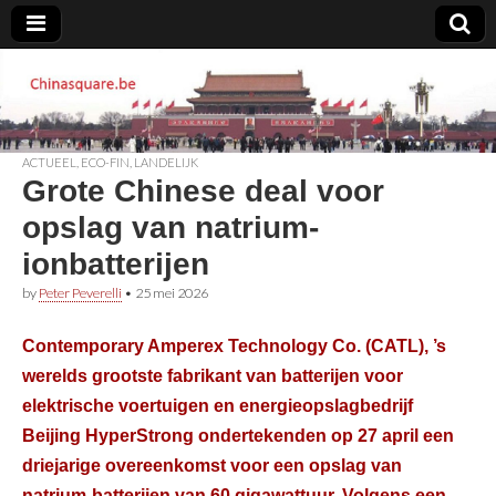
Chinasquare.be
ACTUEEL
,
ECO-FIN
,
LANDELIJK
Grote Chinese deal voor
opslag van natrium-
ionbatterijen
by
Peter Peverelli
•
25 mei 2026
Contemporary Amperex Technology Co. (CATL), ’s
werelds grootste fabrikant van batterijen voor
elektrische voertuigen en energieopslagbedrijf
Beijing HyperStrong ondertekenden op 27 april een
driejarige overeenkomst voor een opslag van
natrium-batterijen van 60 gigawattuur. Volgens een