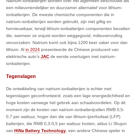
Natrium-ionbatterijen worden over het algemeen beschouwd als
een milieuvriendelijker en duurzamer alternatief voor lithium-
ionbatterijen. De meeste chemische componenten die in
natrium-ionbatterijen worden gebruikt, zijn niet giftig en
hernieuwbaar, terwijl lithium-ionbatterijen componenten bevatten
die, wanneer ze onjuist worden weggegooid, milieuvervuiling
veroorzaken. Natrium komt ook bijna 1200 keer vaker voor dan
lithium. Al
in 2024
presenteerde de Chinese producent van
elektrische auto’s
JAC
de eerste voertuigen met natrium-
ionbatterijen.
Tegenslagen
De ontwikkeling van natrium-ionbatterijen is echter met
tegenslagen geconfronteerd, zoals een lage energiedichtheid en
hoge kosten vanwege het gebrek aan schaalvoordelen. Op dit
moment zijn de kosten van natrium-ionbatterijcellen RMB 0,5-
0,7 per wattuur, hoger dan die van lithium-ijzerfosfaat (LFP)
batterijen, die RMB 0,3-0,5 per wattuur kosten, aldus Li Shujun
van
HiNa Battery Technology
, een andere Chinese speler in