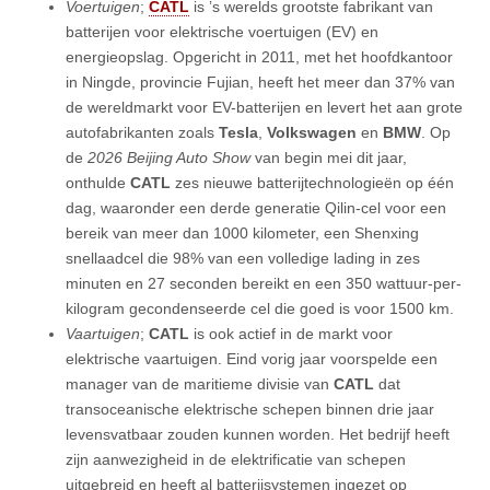
Voertuigen
;
CATL
is ’s werelds grootste fabrikant van
batterijen voor elektrische voertuigen (EV) en
energieopslag. Opgericht in 2011, met het hoofdkantoor
in Ningde, provincie Fujian, heeft het meer dan 37% van
de wereldmarkt voor EV-batterijen en levert het aan grote
autofabrikanten zoals
Tesla
,
Volkswagen
en
BMW
. Op
de
2026 Beijing Auto Show
van begin mei dit jaar,
onthulde
CATL
zes nieuwe batterijtechnologieën op één
dag, waaronder een derde generatie Qilin-cel voor een
bereik van meer dan 1000 kilometer, een Shenxing
snellaadcel die 98% van een volledige lading in zes
minuten en 27 seconden bereikt en een 350 wattuur-per-
kilogram gecondenseerde cel die goed is voor 1500 km.
Vaartuigen
;
CATL
is ook actief in de markt voor
elektrische vaartuigen. Eind vorig jaar voorspelde een
manager van de maritieme divisie van
CATL
dat
transoceanische elektrische schepen binnen drie jaar
levensvatbaar zouden kunnen worden. Het bedrijf heeft
zijn aanwezigheid in de elektrificatie van schepen
uitgebreid en heeft al batterijsystemen ingezet op