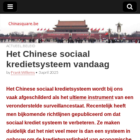
Chinasquare.be
ACTUEEL
,
BELEID
Het Chinese sociaal
kredietsysteem vandaag
by
Frank Willems
•
3 april 2025
Het Chinese sociaal kredietsysteem wordt bij ons
vaak afgeschilderd als het
ultieme instrument
van een
veronderstelde surveillancestaat. Recentelijk heeft
men bijkomende richtlijnen gepubliceerd om dat
sociaal krediet systeem te verbeteren. Ze maken
duidelijk dat het niet veel meer is dan een systeem in
opbouw om de kredietwaardigheid van economische