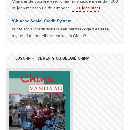
China er de voorbije veertig jaar in slaagde meer dan 800
miljoen mensen uit de armoede
… >> lees meer
‘Chinese Social Credit System’
Is het social credit system een hardnekkige westerse
mythe of de dagelijkse realiteit in China?
TIJDSCHRIFT VERENIGING BELGIË-CHINA