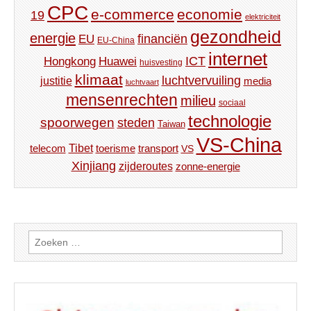
CPC
e-commerce
economie
19
elektriciteit
gezondheid
energie
financiën
EU
EU-China
internet
ICT
Hongkong
Huawei
huisvesting
klimaat
luchtvervuiling
justitie
media
luchtvaart
mensenrechten
milieu
sociaal
technologie
spoorwegen
steden
Taiwan
VS-China
Tibet
toerisme
transport
telecom
VS
Xinjiang
zijderoutes
zonne-energie
Zoeken
naar: