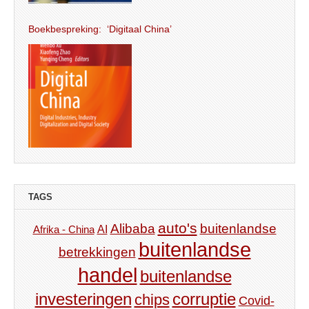
Boekbespreking: ‘Digitaal China’
TAGS
auto's
Alibaba
buitenlandse
AI
Afrika - China
buitenlandse
betrekkingen
handel
buitenlandse
investeringen
corruptie
chips
Covid-