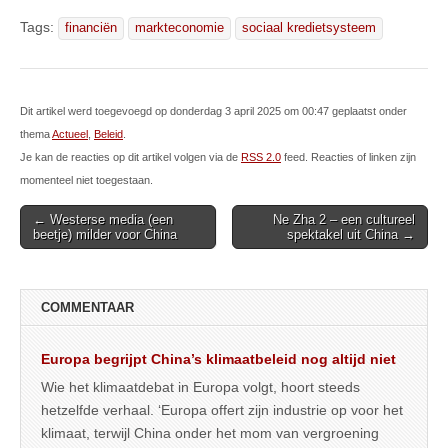
Tags:
financiën
markteconomie
sociaal kredietsysteem
Dit artikel werd toegevoegd op donderdag 3 april 2025 om 00:47 geplaatst onder
thema
Actueel
,
Beleid
.
Je kan de reacties op dit artikel volgen via de
RSS 2.0
feed. Reacties of linken zijn
momenteel niet toegestaan.
Post
← Westerse media (een
Ne Zha 2 – een cultureel
beetje) milder voor China
spektakel uit China →
navigation
COMMENTAAR
Europa begrijpt China’s klimaatbeleid nog altijd niet
Wie het klimaatdebat in Europa volgt, hoort steeds
hetzelfde verhaal. ‘Europa offert zijn industrie op voor het
klimaat, terwijl China onder het mom van vergroening