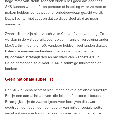
hoge mate van steun. Mensen vinden het goed dat door het
SKS kunnen weten of een persoon of instelling waar ze mee te
maken hebben betrouwbaar of onbetrouwbaar geacht wordt.
Dat wil echter niet zeggen dat ze dit oordeel altijd zo maar
aannemen.
Zwarte lijsten zijn niet typisch voor China of voor vandaag. Ze
werden in de VS gebruikt voor de communistenvervolging onder
MacCarthy in de jaren 50. Vandaag hebben veel landen digitale
lijsten die mensen verhinderen bepaalde dingen te doen,
bijvoorbeeld strafregisters en registers van wanbetalers. In
China bestonden ze al voor 2014 in sommige ministeries en
banken.
Geen nationale superlijst
Het SKS in China bestaat niet uit een enkele nationale superlijst.
Er zijn een aantal initiatieven, die lokaal of sectorieel focussen.
Belangrijkst zijn de zwarte lijsten voor bedrijven die zware
overtredingen begingen op het vlak van milieu, sociale wetten,
veiligheid van voedsel of geneesmiddelen, e-commerce,…en