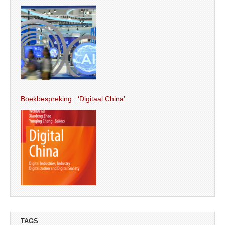
Boekbespreking: ‘Digitaal China’
TAGS