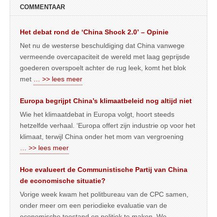
COMMENTAAR
Het debat rond de ‘China Shock 2.0’ – Opinie
Net nu de westerse beschuldiging dat China vanwege
vermeende overcapaciteit de wereld met laag geprijsde
goederen overspoelt achter de rug leek, komt het blok
met
… >> lees meer
Europa begrijpt China’s klimaatbeleid nog altijd niet
Wie het klimaatdebat in Europa volgt, hoort steeds
hetzelfde verhaal. ‘Europa offert zijn industrie op voor het
klimaat, terwijl China onder het mom van vergroening
… >> lees meer
Hoe evalueert de Communistische Partij van China
de economische situatie?
Vorige week kwam het politbureau van de CPC samen,
onder meer om een periodieke evaluatie van de
economische toestand en politiek te maken. We