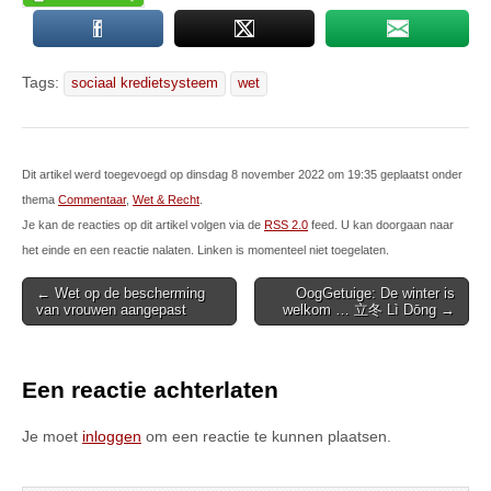
Tags:
sociaal kredietsysteem
wet
Dit artikel werd toegevoegd op dinsdag 8 november 2022 om 19:35 geplaatst onder
thema
Commentaar
,
Wet & Recht
.
Je kan de reacties op dit artikel volgen via de
RSS 2.0
feed. U kan doorgaan naar
het einde en een reactie nalaten. Linken is momenteel niet toegelaten.
Post
← Wet op de bescherming
OogGetuige: De winter is
van vrouwen aangepast
welkom … 立冬 Lì Dōng →
navigation
Een reactie achterlaten
Je moet
inloggen
om een reactie te kunnen plaatsen.