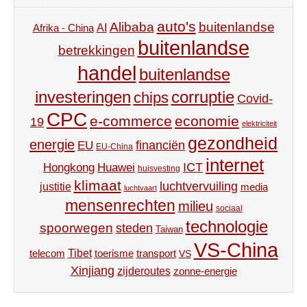
auto's
Alibaba
buitenlandse
AI
Afrika - China
buitenlandse
betrekkingen
handel
buitenlandse
investeringen
corruptie
chips
Covid-
CPC
e-commerce
economie
19
elektriciteit
gezondheid
energie
financiën
EU
EU-China
internet
ICT
Hongkong
Huawei
huisvesting
klimaat
luchtvervuiling
justitie
media
luchtvaart
mensenrechten
milieu
sociaal
technologie
spoorwegen
steden
Taiwan
VS-China
Tibet
toerisme
transport
telecom
VS
Xinjiang
zijderoutes
zonne-energie