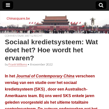
Chinasquare.be
COMMENTAAR
,
WET & RECHT
Sociaal kredietsysteem: Wat
doet het? Hoe wordt het
ervaren?
by
Frank Willems
•
8 november 2022
In het
Journal of Contemporary China
verscheen
verslag van een studie over het sociaal
kredietsysteem (SKS) , door een Australisch-
Amerikaans team. Bij ons werd SKS enkele jaren
geleden voorgesteld als het ultieme totalitaire
controlesysteem. De auteurs onderzoeken wat het