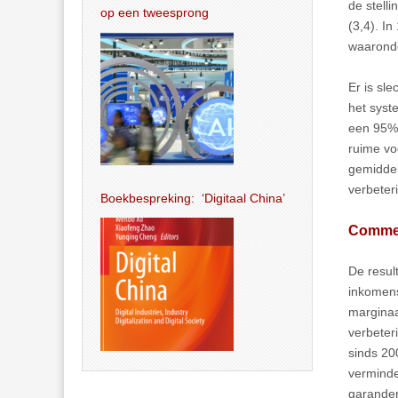
de stelli
op een tweesprong
(3,4). I
waaronde
Er is sl
het syst
een 95%-
ruime vo
gemiddel
verbeteri
Boekbespreking: ‘Digitaal China’
Comme
De resul
inkomens
marginaa
verbeter
sinds 20
verminde
garander