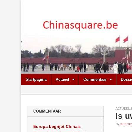
Chinasquare.
Skip
Main
Startpagina
Actueel
Commentaar
Dossi
to
menu
Sub
content
menu
ACTUEEL
,
COMMENTAAR
Is u
by
externe
Europa begrijpt China’s