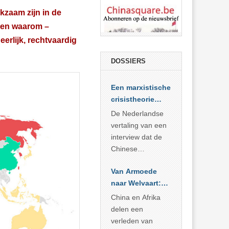
kzaam zijn in de
– en waarom –
erlijk, rechtvaardig
DOSSIERS
Een marxistische
crisistheorie
voor vandaag
De Nederlandse
vertaling van een
interview dat de
Chinese
Academie voor
Van Armoede
Sociale
naar Welvaart:
Wetenschappen
Wat Afrika kan
afnam van de
China en Afrika
leren van
Britse
delen een
China’s
marxistische
verleden van