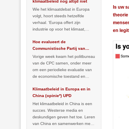
klimaatbeleid nog altijd niet
Is uw s
Wie het klimaatdebat in Europa
theorie
volgt, hoort steeds hetzelfde
verhaal. ‘Europa offert zijn
mensen 
industrie op voor het klimaat,
en leg
terwijl China onder het mom van
Hoe evalueert de
vergroening
… >> lees meer
Communistische Partij van
China de economische
Vorige week kwam het politbureau
situatie?
van de CPC samen, onder meer
om een periodieke evaluatie van
de economische toestand en
politiek te maken. We
Klimaatbeleid in Europa en in
publiceerden
… >> lees meer
China (opinie*) UPD
Het klimaatbeleid in China is een
succes. Westerse media en
deskundigen geven het toe. Leren
van China en samenwerken met