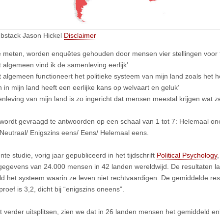
ubstack Jason Hickel
Disclaimer
e meten, worden enquêtes gehouden door mensen vier stellingen voor 
t algemeen vind ik de samenleving eerlijk’
t algemeen functioneert het politieke systeem van mijn land zoals het h
 in mijn land heeft een eerlijke kans op welvaart en geluk’
nleving van mijn land is zo ingericht dat mensen meestal krijgen wat z
ordt gevraagd te antwoorden op een schaal van 1 tot 7: Helemaal on
Neutraal/ Enigszins eens/ Eens/ Helemaal eens.
te studie, vorig jaar gepubliceerd in het tijdschrift
Political Psychology
egevens van 24.000 mensen in 42 landen wereldwijd. De resultaten l
d het systeem waarin ze leven niet rechtvaardigen. De gemiddelde res
roef is 3,2, dicht bij “enigszins oneens”.
it verder uitsplitsen, zien we dat in 26 landen mensen het gemiddeld en