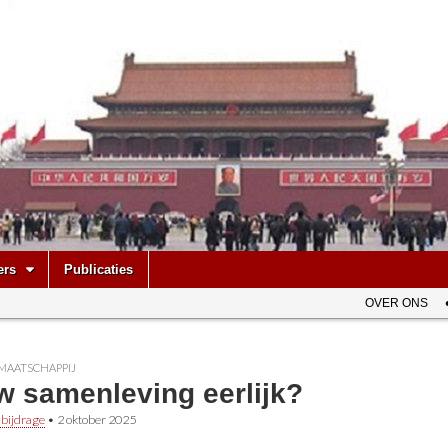
be
ers
Publicaties
OVER ONS
MAATSCHAPPIJ
w samenleving eerlijk?
 bijdrage
•
2 oktober 2025