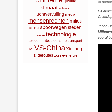
internet
ICT
justitie
te neme
klimaat
luchtvaart
Dit arti
luchtvervuiling
media
ChinaSq
mensenrechten
milieu
Jason Hi
spoorwegen
steden
sociaal
Milieuw
technologie
Taiwan
vooral b
Tibet
toerisme
transport
telecom
VS-China
Xinjiang
VS
zijderoutes
zonne-energie