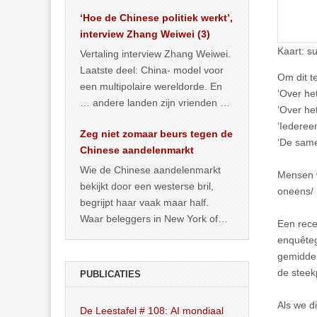
het land dan maar? ‘Dat
‘Hoe de Chinese politiek werkt’,
… >> lees meer
interview Zhang Weiwei (3)
Kaart: s
Vertaling interview Zhang Weiwei.
Laatste deel: China- model voor
Om dit t
een multipolaire wereldorde. En
‘Over he
… andere landen zijn vrienden of
‘Over he
kunnen het worden.
‘Iedereen
Zeg niet zomaar beurs tegen de
‘De same
Chinese aandelenmarkt
Wie de Chinese aandelenmarkt
Mensen w
bekijkt door een westerse bril,
oneens/ 
begrijpt haar vaak maar half.
Waar beleggers in New York of
Een recen
Londen vooral kijken naar winst,
enquêteg
… >> lees meer
gemiddel
de steekp
PUBLICATIES
Als we d
De Leestafel # 108: AI mondiaal