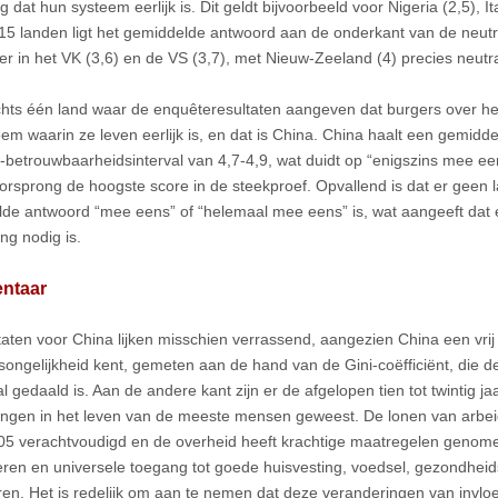
ng dat hun systeem eerlijk is. Dit geldt bijvoorbeeld voor Nigeria (2,5), I
n 15 landen ligt het gemiddelde antwoord aan de onderkant van de neut
r in het VK (3,6) en de VS (3,7), met Nieuw-Zeeland (4) precies neutra
echts één land waar de enquêteresultaten aangeven dat burgers over 
eem waarin ze leven eerlijk is, en dat is China. China haalt een gemidd
betrouwbaarheidsinterval van 4,7-4,9, wat duidt op “enigszins mee ee
orsprong de hoogste score in de steekproef. Opvallend is dat er geen l
de antwoord “mee eens” of “helemaal mee eens” is, wat aangeeft dat er
ng nodig is.
ntaar
taten voor China lijken misschien verrassend, aangezien China een vri
ongelijkheid kent, gemeten aan de hand van de Gini-coëfficiënt, die de
l gedaald is. Aan de andere kant zijn er de afgelopen tien tot twintig j
ingen in het leven van de meeste mensen geweest. De lonen van arbeide
05 verachtvoudigd en de overheid heeft krachtige maatregelen geno
ren en universele toegang tot goede huisvesting, voedsel, gezondheid
en. Het is redelijk om aan te nemen dat deze veranderingen van invlo