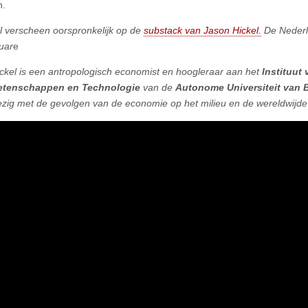
n.
kel verscheen oorspronkelijk op de
substack van Jason Hickel.
De Nederla
uar
e
ckel is een antropologisch economist en hoogleraar aan het
Instituut 
etenschappen en Technologie
van de
Autonome Universiteit van 
ezig met de gevolgen van de economie op het milieu en de wereldwijde 