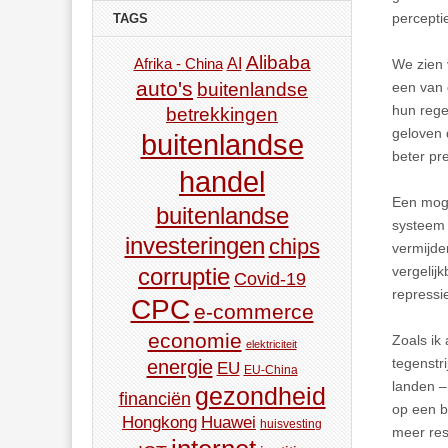
percepti
TAGS
Alibaba
AI
Afrika - China
We zien 
auto's
buitenlandse
een van
hun rege
betrekkingen
geloven 
buitenlandse
beter pr
handel
Een moge
buitenlandse
systeem 
investeringen
chips
vermijde
corruptie
vergelij
Covid-19
repressie
CPC
e-commerce
economie
Zoals ik
elektriciteit
tegenstr
energie
EU
EU-China
landen –
gezondheid
financiën
op een b
Hongkong
Huawei
huisvesting
meer res