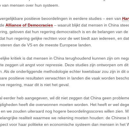
e van mensen over hun systeem.
vergelijkbare positieve beoordelingen in eerdere studies – een van
Har
 de
Alliance of Democracies
– waaruit blijkt dat mensen in China stee
ring, geloven dat hun regering democratisch is en de belangen van de 
dat hun regering gelijke rechten voor de wet biedt aan iedereen, en dat 
esteren dan de VS en de meeste Europese landen.
lijke kritiek is dat mensen in China terughoudend kunnen zijn om neg
te zeggen uit angst voor repressie. Deze studies zijn ontworpen om dit
n. Als de onderliggende methodologie echter kwetsbaar zou zijn in dit 
kbare positieve resultaten verwachten in landen die vaak worden besc
ve regering, maar dit is niet het geval.
 al eerder heb aangegeven, wil dit niet zeggen dat China geen problem
ijdigheden heeft die overwonnen moeten worden. Het heeft er wel degeli
 en we zouden uiteraard nog hogere beoordelingsscores willen zien. M
elangrijke realiteit waarmee we rekening moeten houden: de Chinese b
pect voor haar politieke en economische systeem dan mensen in het 