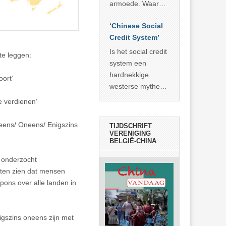
economisch
econoom Michael
armoede. Waar
wonder
Roberts. Het laat
China er de
zien dat
‘Chinese Social
voorbije veertig
… >> lees meer
Credit System’
jaar in slaagde
meer dan 800
Is het social credit
te leggen:
miljoen mensen
system een
uit de armoede
hardnekkige
oort’
… >> lees meer
westerse mythe of
de dagelijkse
e verdienen’
realiteit in China?
eens/ Oneens/ Enigszins
TIJDSCHRIFT
VERENIGING
BELGIË-CHINA
, onderzocht
aten zien dat mensen
pons over alle landen in
igszins oneens zijn met