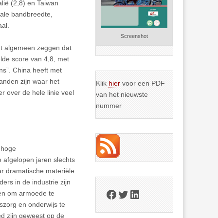
talië (2,8) en Taiwan
rale bandbreedte,
al.
Screenshot
het algemeen zeggen dat
elde score van 4,8, met
ns”. China heeft met
anden zijn waar het
Klik
hier
voor een PDF
 over de hele linie veel
van het nieuwste
nummer
j hoge
 afgelopen jaren slechts
aar dramatische materiële
rs in de industrie zijn
Facebook
Twitter
LinkedIn
men om armoede te
szorg en onderwijs te
ed zijn geweest op de