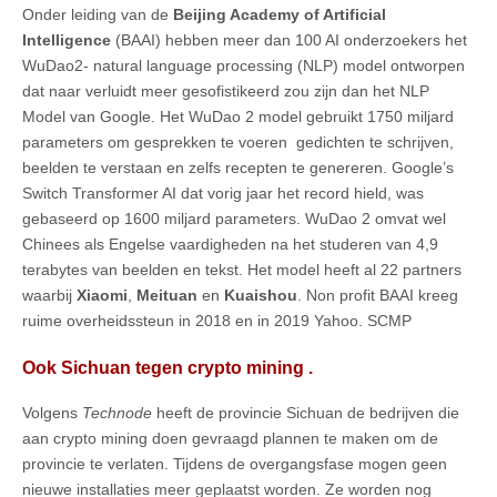
Onder leiding van de
Beijing Academy of Artificial
Intelligence
(BAAI) hebben meer dan 100 AI onderzoekers het
WuDao2- natural language processing (NLP) model ontworpen
dat naar verluidt meer gesofistikeerd zou zijn dan het NLP
Model van Google. Het WuDao 2 model gebruikt 1750 miljard
parameters om gesprekken te voeren gedichten te schrijven,
beelden te verstaan en zelfs recepten te genereren. Google’s
Switch Transformer AI dat vorig jaar het record hield, was
gebaseerd op 1600 miljard parameters. WuDao 2 omvat wel
Chinees als Engelse vaardigheden na het studeren van 4,9
terabytes van beelden en tekst. Het model heeft al 22 partners
waarbij
Xiaomi
,
Meituan
en
Kuaishou
. Non profit BAAI kreeg
ruime overheidssteun in 2018 en in 2019 Yahoo. SCMP
Ook Sichuan tegen crypto mining .
Volgens
Technode
heeft de provincie Sichuan de bedrijven die
aan crypto mining doen gevraagd plannen te maken om de
provincie te verlaten. Tijdens de overgangsfase mogen geen
nieuwe installaties meer geplaatst worden. Ze worden nog