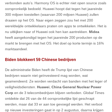
verbonden auto’s. Harmony OS is echter niet open source zoals
oorspronkelijk bedoeld. Huawei hoopt dat tegen het jaareinde
300 miljoen toestellen (waarvan 200 miljoen Huawei) zullen
draaien op het OS. Naar eigen zeggen zou het met 200
wereldwijde ontwikkelaars praten om apps te ontwikkelen. Het is
nu uitkijken naar of Huawei ook hen kan aantrekken.
Midea
heeft aangekondigd tegen het jaareinde 200 producten op de
markt te brengen met het OS. Het doel op korte termijn is 16%
marktaandeel.
Biden blokkeert 59 Chinese bedrijven
De administratie Biden heeft de Trump lijst van Chinese
bedrijven waarin niet geïnvesteerd mag worden, wat
geamendeerd. Ze worden verdacht van banden met het leger of
veiligheidsdiensten.
Huawei
,
China General Nuclear Power
Corp
en de 3 telecombedrijven blijven verboden.
Global Time
s
ontdekte dat 26 van de 44 oorspronkelijke lijst geschrapt
werden, maar dat 33 er aan toe gevoegd werden. Het verbod
op nieuwe investeringen gaat in op 2 augustus, daarna krijgen