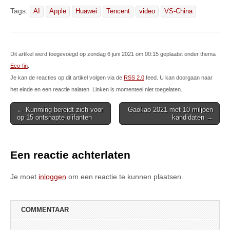
Tags:
AI
Apple
Huawei
Tencent
video
VS-China
Dit artikel werd toegevoegd op zondag 6 juni 2021 om 00:15 geplaatst onder thema
Eco-fin
.
Je kan de reacties op dit artikel volgen via de
RSS 2.0
feed. U kan doorgaan naar
het einde en een reactie nalaten. Linken is momenteel niet toegelaten.
Post
← Kunming bereidt zich voor
Gaokao 2021 met 10 miljoen
op 15 ontsnapte olifanten
kandidaten →
navigation
Een reactie achterlaten
Je moet
inloggen
om een reactie te kunnen plaatsen.
COMMENTAAR