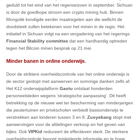
geduld tot het eind van het regenseizoen in september. Sichuan
is door de goedkope stroom een crypto mining hub. Binnen
Mongolië kondigde eerder maatregelen aan die wellicht de
doodsteek zullen betekenen voor het minen in de regio. Het
initiatief in Sichuan volgt na een vergadering van het regerings
Financial Stability committee
dat een hardhandig optreden
tegen het Bitcoin minen besprak op 21 mei.
Minder banen in online onderwijs.
Door de striktere overheidscontrole van het online onderwijs is
de sector gestopt met aanwerven en sommige danken zelfs af.
Het K12 onderwijsplatform
Gaotu
ontslaat honderden
personeelsleden wegens ‘strategische aanpassing’. Dit heeft
betrekking op de nieuwe wet ter bescherming van minderjarigen
die peutertuinen en privéscholen verbiedt basisonderwijs te
verstrekken aan kinderen tussen 3 en 8.
Zuoyebang
stopt met
aanwervingen voor de afdelingen verkoop en het geven van
bijles. Ook
VIPKid
reduceert de effectieven sterk. De sterkere
overheidscontrole beoogt misleidende informatie en te hoge