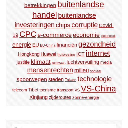
buitenlandse
betrekkingen
handel
buitenlandse
investeringen
corruptie
chips
Covid-
CPC
e-commerce
economie
19
elektriciteit
gezondheid
energie
financiën
EU
EU-China
internet
ICT
Hongkong
Huawei
huisvesting
klimaat
luchtvervuiling
justitie
media
luchtvaart
mensenrechten
milieu
sociaal
technologie
spoorwegen
steden
Taiwan
VS-China
Tibet
toerisme
transport
telecom
VS
Xinjiang
zijderoutes
zonne-energie
Zoeken