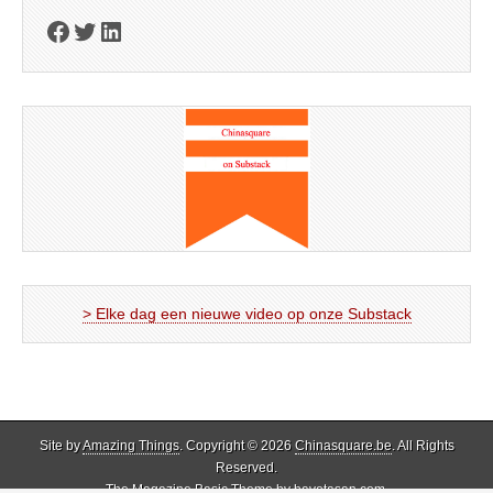
Facebook
Twitter
LinkedIn
> Elke dag een nieuwe video op onze Substack
Site by
Amazing Things
. Copyright © 2026
Chinasquare.be
. All Rights
Reserved.
The Magazine Basic Theme by
bavotasan.com
.