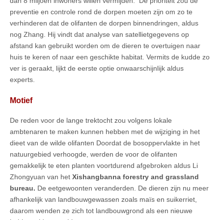
dan 8 miljoen inwoners willen vermijden. De prioriteit zou de
preventie en controle rond de dorpen moeten zijn om zo te
verhinderen dat de olifanten de dorpen binnendringen, aldus
nog Zhang. Hij vindt dat analyse van satellietgegevens op
afstand kan gebruikt worden om de dieren te overtuigen naar
huis te keren of naar een geschikte habitat. Vermits de kudde zo
ver is geraakt, lijkt de eerste optie onwaarschijnlijk aldus
experts.
Motief
De reden voor de lange trektocht zou volgens lokale
ambtenaren te maken kunnen hebben met de wijziging in het
dieet van de wilde olifanten Doordat de bosoppervlakte in het
natuurgebied verhoogde, werden de voor de olifanten
gemakkelijk te eten planten voortdurend afgebroken aldus Li
Zhongyuan van het
Xishangbanna forestry and grassland
bureau.
De eetgewoonten veranderden. De dieren zijn nu meer
afhankelijk van landbouwgewassen zoals maïs en suikerriet,
daarom wenden ze zich tot landbouwgrond als een nieuwe