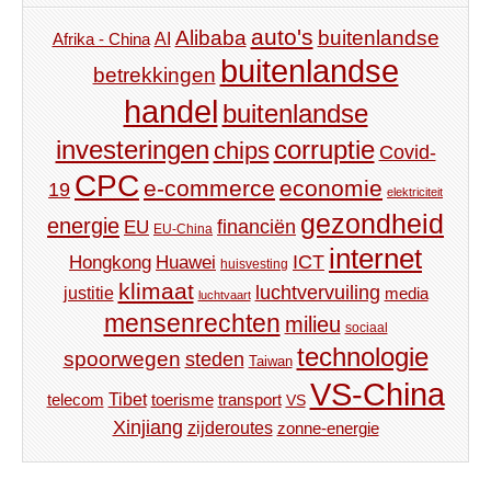
auto's
Alibaba
buitenlandse
AI
Afrika - China
buitenlandse
betrekkingen
handel
buitenlandse
investeringen
corruptie
chips
Covid-
CPC
e-commerce
economie
19
elektriciteit
gezondheid
energie
financiën
EU
EU-China
internet
ICT
Hongkong
Huawei
huisvesting
klimaat
luchtvervuiling
justitie
media
luchtvaart
mensenrechten
milieu
sociaal
technologie
spoorwegen
steden
Taiwan
VS-China
Tibet
toerisme
transport
telecom
VS
Xinjiang
zijderoutes
zonne-energie