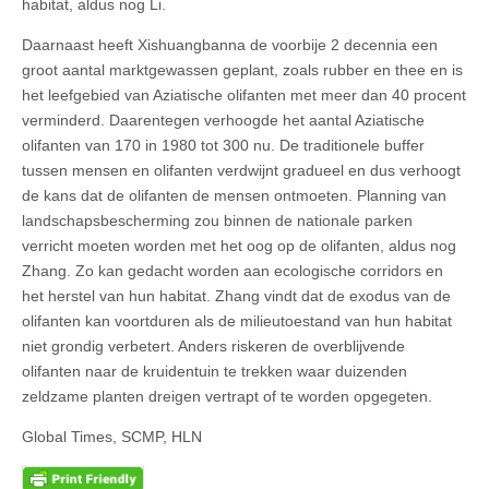
habitat, aldus nog Li.
Daarnaast heeft Xishuangbanna de voorbije 2 decennia een
groot aantal marktgewassen geplant, zoals rubber en thee en is
het leefgebied van Aziatische olifanten met meer dan 40 procent
verminderd. Daarentegen verhoogde het aantal Aziatische
olifanten van 170 in 1980 tot 300 nu. De traditionele buffer
tussen mensen en olifanten verdwijnt gradueel en dus verhoogt
de kans dat de olifanten de mensen ontmoeten. Planning van
landschapsbescherming zou binnen de nationale parken
verricht moeten worden met het oog op de olifanten, aldus nog
Zhang. Zo kan gedacht worden aan ecologische corridors en
het herstel van hun habitat. Zhang vindt dat de exodus van de
olifanten kan voortduren als de milieutoestand van hun habitat
niet grondig verbetert. Anders riskeren de overblijvende
olifanten naar de kruidentuin te trekken waar duizenden
zeldzame planten dreigen vertrapt of te worden opgegeten.
Global Times, SCMP, HLN