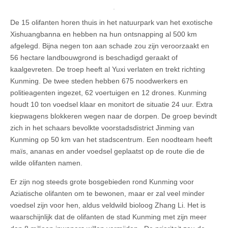
De 15 olifanten horen thuis in het natuurpark van het exotische
Xishuangbanna en hebben na hun ontsnapping al 500 km
afgelegd. Bijna negen ton aan schade zou zijn veroorzaakt en
56 hectare landbouwgrond is beschadigd geraakt of
kaalgevreten. De troep heeft al Yuxi verlaten en trekt richting
Kunming. De twee steden hebben 675 noodwerkers en
politieagenten ingezet, 62 voertuigen en 12 drones. Kunming
houdt 10 ton voedsel klaar en monitort de situatie 24 uur. Extra
kiepwagens blokkeren wegen naar de dorpen. De groep bevindt
zich in het schaars bevolkte voorstadsdistrict Jinming van
Kunming op 50 km van het stadscentrum. Een noodteam heeft
maïs, ananas en ander voedsel geplaatst op de route die de
wilde olifanten namen.
Er zijn nog steeds grote bosgebieden rond Kunming voor
Aziatische olifanten om te bewonen, maar er zal veel minder
voedsel zijn voor hen, aldus veldwild bioloog Zhang Li. Het is
waarschijnlijk dat de olifanten de stad Kunming met zijn meer