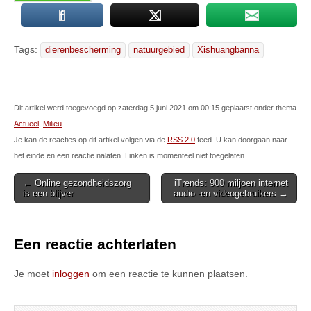
Tags:
dierenbescherming
natuurgebied
Xishuangbanna
Dit artikel werd toegevoegd op zaterdag 5 juni 2021 om 00:15 geplaatst onder thema
Actueel
,
Milieu
.
Je kan de reacties op dit artikel volgen via de
RSS 2.0
feed. U kan doorgaan naar
het einde en een reactie nalaten. Linken is momenteel niet toegelaten.
Post
← Online gezondheidszorg
iTrends: 900 miljoen internet
is een blijver
audio -en videogebruikers →
navigation
Een reactie achterlaten
Je moet
inloggen
om een reactie te kunnen plaatsen.