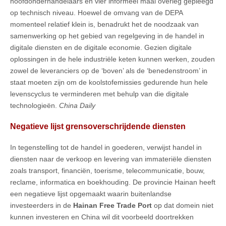
hoofdonderhandelaars en vier informeel maal overleg gepleegd
op technisch niveau. Hoewel de omvang van de DEPA
momenteel relatief klein is, benadrukt het de noodzaak van
samenwerking op het gebied van regelgeving in de handel in
digitale diensten en de digitale economie. Gezien digitale
oplossingen in de hele industriële keten kunnen werken, zouden
zowel de leveranciers op de ‘boven’ als de ‘benedenstroom’ in
staat moeten zijn om de koolstofemissies gedurende hun hele
levenscyclus te verminderen met behulp van die digitale
technologieën.
China Daily
Negatieve lijst grensoverschrijdende diensten
In tegenstelling tot de handel in goederen, verwijst handel in
diensten naar de verkoop en levering van immateriële diensten
zoals transport, financiën, toerisme, telecommunicatie, bouw,
reclame, informatica en boekhouding. De provincie Hainan heeft
een negatieve lijst opgemaakt waarin buitenlandse
investeerders in de
Hainan Free Trade Port
op dat domein niet
kunnen investeren en China wil dit voorbeeld doortrekken