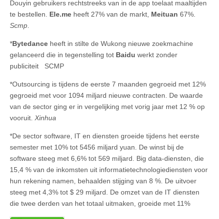
Douyin gebruikers rechtstreeks van in de app toelaat maaltijden
te bestellen.
Ele.me
heeft 27% van de markt,
Meituan
67%.
Scmp
.
*
Bytedance
heeft in stilte de Wukong nieuwe zoekmachine
gelanceerd die in tegenstelling tot
Baidu
werkt zonder
publiciteit SCMP
*Outsourcing is tijdens de eerste 7 maanden gegroeid met 12%
gegroeid met voor 1094 miljard nieuwe contracten. De waarde
van de sector ging er in vergelijking met vorig jaar met 12 % op
vooruit.
Xinhua
*De sector software, IT en diensten groeide tijdens het eerste
semester met 10% tot 5456 miljard yuan. De winst bij de
software steeg met 6,6% tot 569 miljard. Big data-diensten, die
15,4 % van de inkomsten uit informatietechnologiediensten voor
hun rekening namen, behaalden stijging van 8 %. De uitvoer
steeg met 4,3% tot $ 29 miljard. De omzet van de IT diensten
die twee derden van het totaal uitmaken, groeide met 11%