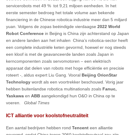
servicerobots met 49 % tot 9,21 miljoen eenheden. In het
eerste semester bedroeg het totale volume aan bekende
financiering in de Chinese robotica-industrie meer dan 5 miljard
yuan. Volgens de zopas beëindigde vierdaagse
2022 World
Robot Conference
in Beijing is China zijn achterstand op Japan
en andere landen aan het inhalen China’s robotica-sector heeft
een complete industriële keten gevormd, hoewel er nog steeds
een kloof is met de geavanceerde landen zoals Japan in
kerncomponenten zoals servomotoren – een elektrisch
apparaat dat delen van robots met hoge efficiëntie en precisie
roteert -, aldus expert Liu Gang. Vooral
Beijing OrionStar
Technology
wordt als een voortrekker beschouwd. Vorig jaar
hebben buitenlandse robotica multinationals zoals
Fanuc,
Yaskawa
en
ABB
aangekondigd hun O&O in China op te
voeren.
Global Times
ICT alliantie voor koolstofneutraliteit
Een aantal bedrijven hebben rond
Tencent
een alliantie
gevormd opdat China tegen 2060 koolstofneutraal zou zijn,