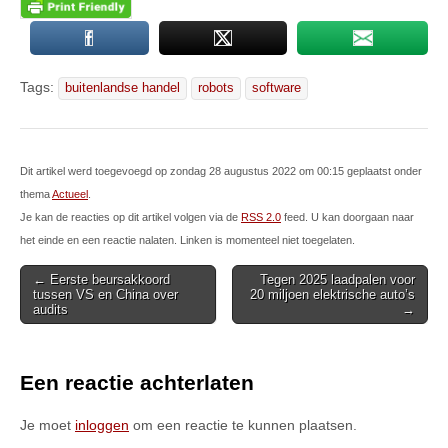
Tags:
buitenlandse handel
robots
software
Dit artikel werd toegevoegd op zondag 28 augustus 2022 om 00:15 geplaatst onder
thema
Actueel
.
Je kan de reacties op dit artikel volgen via de
RSS 2.0
feed. U kan doorgaan naar
het einde en een reactie nalaten. Linken is momenteel niet toegelaten.
Post
← Eerste beursakkoord
Tegen 2025 laadpalen voor
tussen VS en China over
20 miljoen elektrische auto’s
navigation
audits
→
Een reactie achterlaten
Je moet
inloggen
om een reactie te kunnen plaatsen.