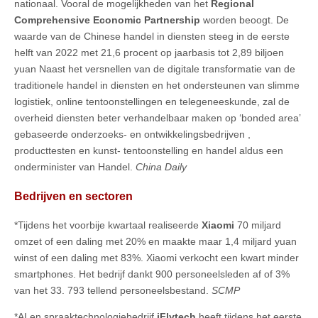
nationaal. Vooral de mogelijkheden van het
Regional
Comprehensive Economic Partnership
worden beoogt. De
waarde van de Chinese handel in diensten steeg in de eerste
helft van 2022 met 21,6 procent op jaarbasis tot 2,89 biljoen
yuan Naast het versnellen van de digitale transformatie van de
traditionele handel in diensten en het ondersteunen van slimme
logistiek, online tentoonstellingen en telegeneeskunde, zal de
overheid diensten beter verhandelbaar maken op ‘bonded area’
gebaseerde onderzoeks- en ontwikkelingsbedrijven ,
producttesten en kunst- tentoonstelling en handel aldus een
onderminister van Handel.
China Daily
Bedrijven en sectoren
*Tijdens het voorbije kwartaal realiseerde
Xiaomi
70 miljard
omzet of een daling met 20% en maakte maar 1,4 miljard yuan
winst of een daling met 83%. Xiaomi verkocht een kwart minder
smartphones. Het bedrijf dankt 900 personeelsleden af of 3%
van het 33. 793 tellend personeelsbestand.
SCMP
*AI en spraaktechnologiebedrijf
iFlytech
heeft tijdens het eerste