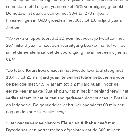
semester met 8 miljard yuan omzet 26% vooruitgang geboekt.
De nettowinst daalde echter met 33% tot 278 miljoen.
Investeringen in O&O groeiden met 30% tot 1,6 miljard yuan.
Xinhua
*
Nikkei Asia
rapporteert dat
JD.com
het voorbije kwartaal met
267 miljard yuan omzet een vooruitgang boekte met 5,4%. Toch
is het de eerste maal dat de vooruitgang maar met één cijfer is.
CER
*De totale
Kuaishou
omzet in het tweede kwartaal steeg met
13,4 % tot 21,7 miljard yuan, terwijl het totale nettoverlies voor
de periode met 54,9 % afnam tot 3,2 miljard yuan.. Voor de
eerste keer maakte
Kuaishou
winst in het binnenland terwijl het
verlies afnam in het buitenland gedreven door succes in Brazilië
en Indonesië. De gemiddelde gebruiker spendeert 60 min per
dag op de korte videosite
scmp
*Het voedselverdeelplatform
Ele.e
van
Alibaba
heeft met
Bytedance
een partnerschap afgesloten dat de 600 miljoen