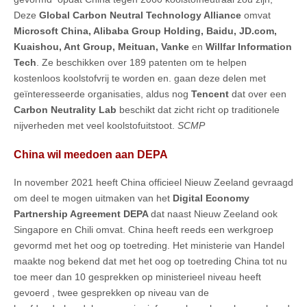
Deze
Global Carbon Neutral Technology Alliance
omvat
Microsoft China, Alibaba Group Holding, Baidu, JD.com,
Kuaishou, Ant Group, Meituan, Vanke
en
Willfar Information
Tech
. Ze beschikken over 189 patenten om te helpen
kostenloos koolstofvrij te worden en. gaan deze delen met
geïnteresseerde organisaties, aldus nog
Tencent
dat over een
Carbon Neutrality Lab
beschikt dat zicht richt op traditionele
nijverheden met veel koolstofuitstoot.
SCMP
China wil meedoen aan DEPA
In november 2021 heeft China officieel Nieuw Zeeland gevraagd
om deel te mogen uitmaken van het
Digital Economy
Partnership Agreement DEPA
dat naast Nieuw Zeeland ook
Singapore en Chili omvat. China heeft reeds een werkgroep
gevormd met het oog op toetreding. Het ministerie van Handel
maakte nog bekend dat met het oog op toetreding China tot nu
toe meer dan 10 gesprekken op ministerieel niveau heeft
gevoerd , twee gesprekken op niveau van de