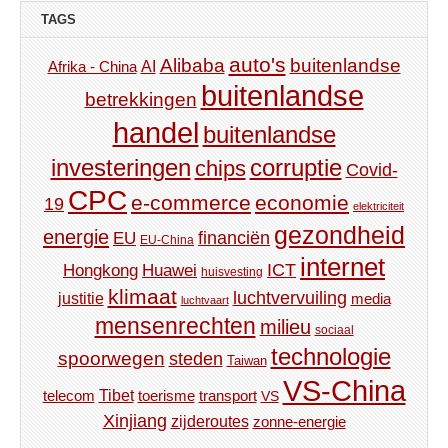
TAGS
auto's
Alibaba
buitenlandse
AI
Afrika - China
buitenlandse
betrekkingen
handel
buitenlandse
investeringen
corruptie
chips
Covid-
CPC
e-commerce
economie
19
elektriciteit
gezondheid
energie
financiën
EU
EU-China
internet
ICT
Hongkong
Huawei
huisvesting
klimaat
luchtvervuiling
justitie
media
luchtvaart
mensenrechten
milieu
sociaal
technologie
spoorwegen
steden
Taiwan
VS-China
Tibet
toerisme
transport
telecom
VS
Xinjiang
zijderoutes
zonne-energie