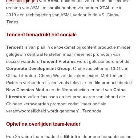
beschuldigingen
van
ASML
ontkend als zou het de intellectuele
rechten van ASML misbruikt hebben via partner
XTAL
die in
2019 een rechtsgeding van ASML verloor in de VS.
Global
Times
Tencent benadrukt het sociale
Tencent
is van plan in de toekomst bij content productie minder
geldgewin centraal te stellen maar meer het promoten van
sociale waarden.
Tencent Pictures
wordt gefusioneerd met de
Corporate Development Group.
Ondervoorzitter en CEO van
China Literature Cheng Wu zal de zaken leiden. Met Tencent
Pictures verbonden filialen zoals televisie- en filmproductiebedrijf
New Classics Media
en de filmproductie-eenheid van
China
Literature
zullen focussen op het produceren van inhoud die
Chinese kernwaarden promoot zodat “meer sociale
verantwoordelijkheid wordt genomen”.
Technode
Ophef na overlijden team-leader
Een 25 jarige team-leader bij
Bilibili
is door een hersenbloeding