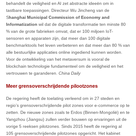
behandelt de veiligheid en AI zet abstracte ideeën om in
tastbare toepassingen. Directeur Wu Jincheng van de
S
hanghai Municipal Commission of Economy and
Informatization
wil dat de digitale transformatie ten minste 80
% van de grote fabrieken omvat, dat er 100 miljoen IoT-
sensoren en apparaten zijn, dat meer dan 100 digitale
benchmarktools het leven verbeteren en dat meer dan 80 % van
alle bestuurlijke applicaties online ingediend kunnen worden.
Voor de ontwikkeling van het metaversum is vooral de
blockchain technologie fundamenteel om de veiligheid en het
vertrouwen te garanderen.
China Daily
Meer grensoverschrijdende pilootzones
De regering heeft de toelating verleend om in 27 steden en
regio’s grensoverschrijdende pilot zones voor e-commerce op te
zetten. De nieuwe zones zoals te Erdos (Binnen-Mongolië) en te
Yangzhou (Jiangsu) zullen verder bouwen op ervaringen uit de
vorige 5 reeksen pilotzones. Sinds 2015 heeft de regering al
105 grensoverschrijdende pilotzones opgericht. Het kabinet