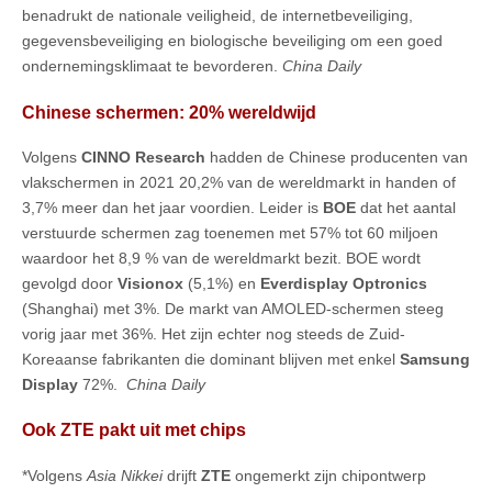
benadrukt de nationale veiligheid, de internetbeveiliging,
gegevensbeveiliging en biologische beveiliging om een goed
ondernemingsklimaat te bevorderen.
China Daily
Chinese schermen: 20% wereldwijd
Volgens
CINNO Research
hadden de Chinese producenten van
vlakschermen in 2021 20,2% van de wereldmarkt in handen of
3,7% meer dan het jaar voordien. Leider is
BOE
dat het aantal
verstuurde schermen zag toenemen met 57% tot 60 miljoen
waardoor het 8,9 % van de wereldmarkt bezit. BOE wordt
gevolgd door
Visionox
(5,1%) en
Everdisplay Optronics
(Shanghai) met 3%. De markt van AMOLED-schermen steeg
vorig jaar met 36%. Het zijn echter nog steeds de Zuid-
Koreaanse fabrikanten die dominant blijven met enkel
Samsung
Display
72%.
China Daily
Ook ZTE pakt uit met chips
*Volgens
Asia Nikkei
drijft
ZTE
ongemerkt zijn chipontwerp