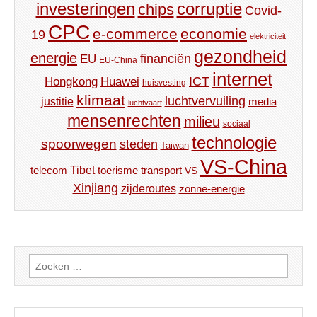
investeringen
corruptie
chips
Covid-
CPC
e-commerce
economie
19
elektriciteit
gezondheid
energie
financiën
EU
EU-China
internet
ICT
Hongkong
Huawei
huisvesting
klimaat
luchtvervuiling
justitie
media
luchtvaart
mensenrechten
milieu
sociaal
technologie
spoorwegen
steden
Taiwan
VS-China
Tibet
toerisme
transport
telecom
VS
Xinjiang
zijderoutes
zonne-energie
Zoeken
naar: