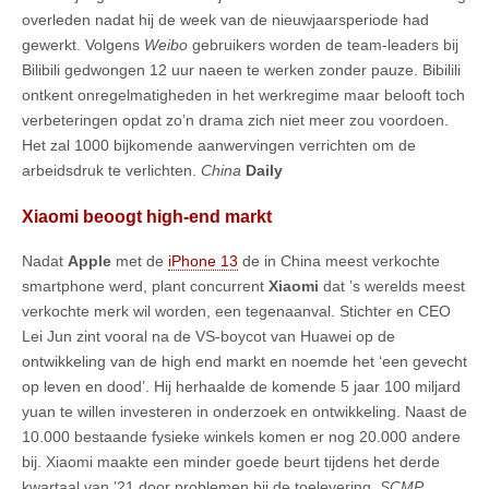
overleden nadat hij de week van de nieuwjaarsperiode had
gewerkt. Volgens
Weibo
gebruikers worden de team-leaders bij
Bilibili gedwongen 12 uur naeen te werken zonder pauze. Bibilili
ontkent onregelmatigheden in het werkregime maar belooft toch
verbeteringen opdat zo’n drama zich niet meer zou voordoen.
Het zal 1000 bijkomende aanwervingen verrichten om de
arbeidsdruk te verlichten.
China
Daily
Xiaomi beoogt high-end markt
Nadat
Apple
met de
iPhone 13
de in China meest verkochte
smartphone werd, plant concurrent
Xiaomi
dat ’s werelds meest
verkochte merk wil worden, een tegenaanval. Stichter en CEO
Lei Jun zint vooral na de VS-boycot van Huawei op de
ontwikkeling van de high end markt en noemde het ‘een gevecht
op leven en dood’. Hij herhaalde de komende 5 jaar 100 miljard
yuan te willen investeren in onderzoek en ontwikkeling. Naast de
10.000 bestaande fysieke winkels komen er nog 20.000 andere
bij. Xiaomi maakte een minder goede beurt tijdens het derde
kwartaal van ’21 door problemen bij de toelevering.
SCMP