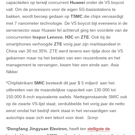
capaciteiten op terwijl concurrent
Huawei
onder de VS boycot
valt. Om de processors voor de eigen 5G-basisstations te
bakken, wordt beroep gedaan op
TSMC
die chips vervaardigt
met 7 nanometer technologie. De VS boycot bijt eveneens in de
serversector waar Huawei fel achteruit ging ten voordele van de
concurrenten
Inspur Lenovo
,
H3C
en
ZTE
. Ook bij de
smartphones verhoogde
ZTE
vorig jaar zijn marktaandeel in
China van 30 tot 35%. ZTE werd tevens een tijdje door de VS
gebannen maar na het betalen van een reuzenboete en het
management te vervangen, kwam hier een einde aan.
Asia
Nikkei
*Chipfabrikant
SMIC
besteedt dit jaar $ 5 miljard aan het
uitbreiden van de maandelijkse capaciteit van 130.000 tot
150.000 8-inch equivalente wafels. Niettegenstaande SMIC ook
op de zwarte VS-lijst staat, verdubbelde het vorig jaar de netto
winst omdat het bedrijf sterk staat in het vervaardigen van
autochips waar zich een tekort voor doet.
Scmp
*
Dongfang Jingyuan Electron,
heeft ten
stelligste de