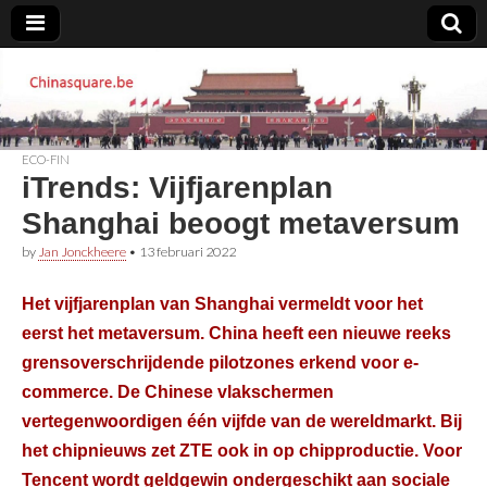
Chinasquare.be
ECO-FIN
iTrends: Vijfjarenplan
Shanghai beoogt metaversum
by
Jan Jonckheere
•
13 februari 2022
Het vijfjarenplan van Shanghai vermeldt voor het
eerst het metaversum. China heeft een nieuwe reeks
grensoverschrijdende pilotzones erkend voor e-
commerce. De Chinese vlakschermen
vertegenwoordigen één vijfde van de wereldmarkt. Bij
het chipnieuws zet ZTE ook in op chipproductie. Voor
Tencent wordt geldgewin ondergeschikt aan sociale