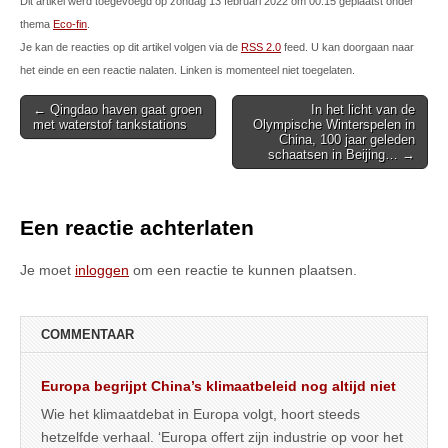
Dit artikel werd toegevoegd op zondag 13 februari 2022 om 00:15 geplaatst onder
thema
Eco-fin
.
Je kan de reacties op dit artikel volgen via de
RSS 2.0
feed. U kan doorgaan naar
het einde en een reactie nalaten. Linken is momenteel niet toegelaten.
Post
← Qingdao haven gaat groen
In het licht van de
met waterstof tankstations
Olympische Winterspelen in
navigation
China, 100 jaar geleden
schaatsen in Beijing… →
Een reactie achterlaten
Je moet
inloggen
om een reactie te kunnen plaatsen.
COMMENTAAR
Europa begrijpt China’s klimaatbeleid nog altijd niet
Wie het klimaatdebat in Europa volgt, hoort steeds
hetzelfde verhaal. ‘Europa offert zijn industrie op voor het