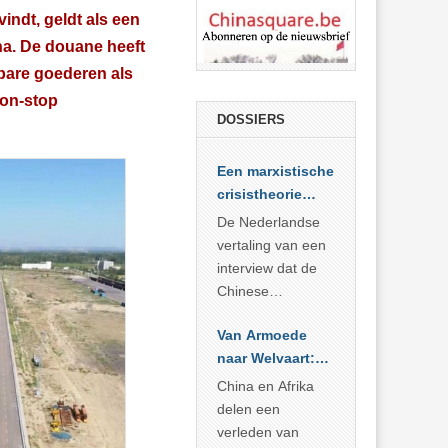
ndt, geldt als een
na. De douane heeft
fbare goederen als
non-stop
DOSSIERS
Een marxistische
crisistheorie
voor vandaag
De Nederlandse
vertaling van een
interview dat de
Chinese
Academie voor
Van Armoede
Sociale
naar Welvaart:
Wetenschappen
Wat Afrika kan
afnam van de
China en Afrika
leren van
Britse
delen een
China’s
marxistische
verleden van