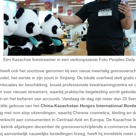
Een Kazachse livestreamer in een verkoopssesie Foto Peoples Dail
heeft ook het voortouw genomen bij een nieuw meertalig grensoverschr
odel, het eerste in zijn soort in Xinjiang. De lokale overheid stelt gratis
amlocaties ter beschikking, bouwt professionele livestreamingcentra en 
en voor nieuwe streamers, waarbij praktische begeleiding wordt geboden
n en het beheren van accounts. Vandaag de dag zijn meer dan 20 lives
iële gebouw van het
China-Kazachstan Horgos International Borde
ig met non-stop uitzendingen, waarbij Chinese cosmetica, kleding en 
erkocht aan consumenten in Centraal-Azië en Europa. De Kazachse li
betrok afgelopen december de grensoverschrijdende e-commerce-live
ij aanvankelijk nauwelijks bestellingen kreeg, heeft hij inmiddels meer