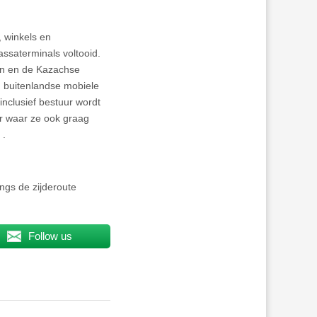
 winkels en
saterminals voltooid.
an en de Kazachse
n buitenlandse mobiele
nclusief bestuur wordt
r waar ze ook graag
 .
ngs de zijderoute
Follow us