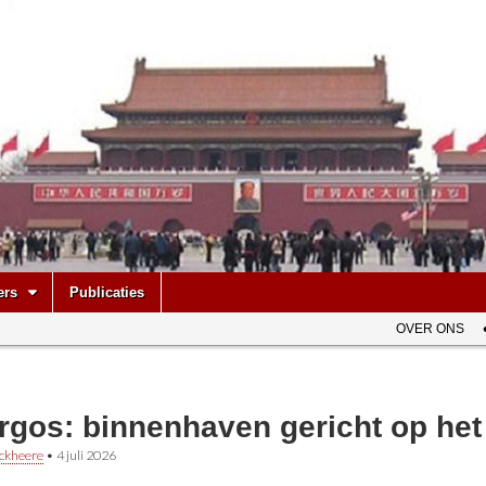
be
ers
Publicaties
OVER ONS
rgos: binnenhaven gericht op het
ckheere
•
4 juli 2026