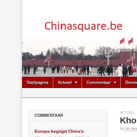
Chinasquare.
Skip
Main
Startpagina
Actueel
Commentaar
Dossi
to
menu
Sub
content
menu
ACTUEEL
COMMENTAAR
Kho
by
Jan Jon
Europa begrijpt China’s