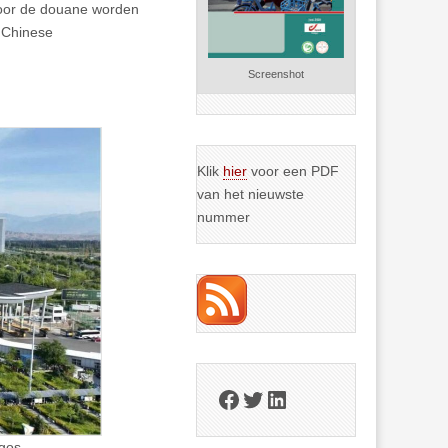
door de douane worden
 Chinese
Screenshot
Klik
hier
voor een PDF
van het nieuwste
nummer
Facebook
Twitter
LinkedIn
rgos