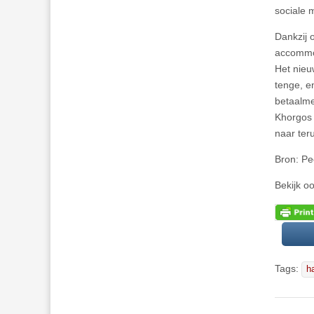
sociale 
Dankzij 
accommod
Het nieu
tenge, e
betaalme
Khorgos 
naar ter
Bron: Pe
Bekijk o
Tags:
h