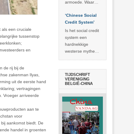
economisch
econoom Michael
armoede. Waar
wonder
Roberts. Het laat
China er de
zien dat
‘Chinese Social
voorbije veertig
… >> lees meer
Credit System’
jaar in slaagde
 als een cruciale
meer dan 800
Is het social credit
elangrijke tussenstop
miljoen mensen
system een
eerklonken;
uit de armoede
hardnekkige
 investeerders en
… >> lees meer
westerse mythe of
de dagelijkse
realiteit in China?
de rij bij de
chse zakenman Ilyas,
TIJDSCHRIFT
VERENIGING
orming uit de eerste hand
BELGIË-CHINA
nklaring; vertragingen
n. Vroeger arriveerde
ouwproducten aan te
achstan voor
e bij aankomst biedt. De
ende handel in groenten