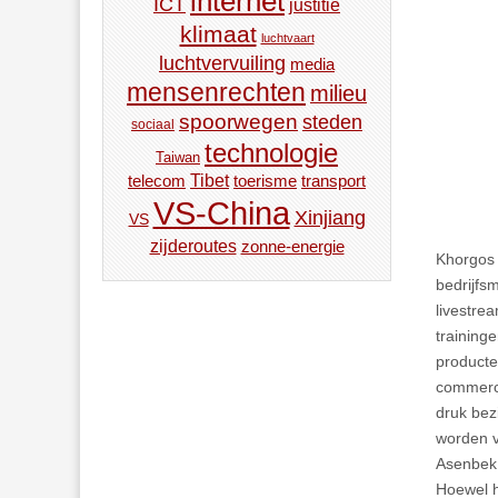
internet
ICT
justitie
klimaat
luchtvaart
luchtvervuiling
media
mensenrechten
milieu
spoorwegen
steden
sociaal
technologie
Taiwan
Tibet
toerisme
transport
telecom
VS-China
Xinjiang
VS
zijderoutes
zonne-energie
Khorgos 
bedrijfsm
livestre
training
producte
commerc
druk bez
worden v
Asenbek 
Hoewel h