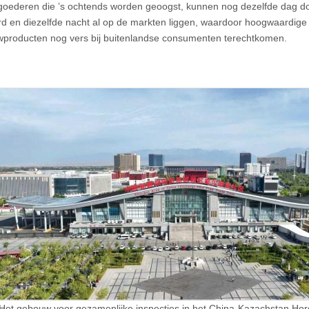
: goederen die ’s ochtends worden geoogst, kunnen nog dezelfde dag 
rd en diezelfde nacht al op de markten liggen, waardoor hoogwaardige
producten nog vers bij buitenlandse consumenten terechtkomen.
Het gebouw voor gezamenlijke inspecties in het China-Kazachstan Ho