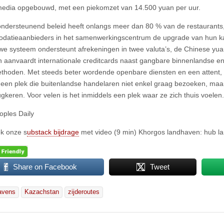
media opgebouwd, met een piekomzet van 14.500 yuan per uur.
ondersteunend beleid heeft onlangs meer dan 80 % van de restaurants,
atieaanbieders in het samenwerkingscentrum de upgrade van hun kas
we systeem ondersteunt afrekeningen in twee valuta’s, de Chinese yu
n aanvaardt internationale creditcards naast gangbare binnenlandse e
thoden. Met steeds beter wordende openbare diensten en een attent, i
een plek die buitenlandse handelaren niet enkel graag bezoeken, maa
ugkeren. Voor velen is het inmiddels een plek waar ze zich thuis voelen.
oples Daily
ok onze s
ubstack bijdrage
met video (9 min) Khorgos landhaven: hub la
Share on Facebook
Tweet
avens
Kazachstan
zijderoutes