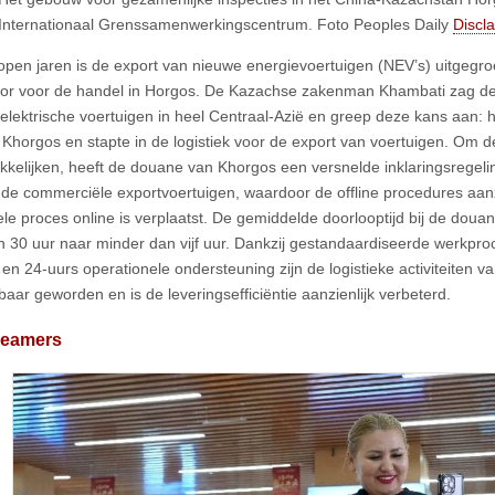
Internationaal Grenssamenwerkingscentrum. Foto Peoples Daily
Discl
open jaren is de export van nieuwe energievoertuigen (NEV’s) uitgegroe
or voor de handel in Horgos. De Kazachse zakenman Khambati zag de
elektrische voertuigen in heel Centraal-Azië en greep deze kans aan: h
in Khorgos en stapte in de logistiek voor de export van voertuigen. Om 
kelijken, heeft de douane van Khorgos een versnelde inklaringsregeli
ende commerciële exportvoertuigen, waardoor de offline procedures aanzi
ele proces online is verplaatst. De gemiddelde doorlooptijd bij de doua
 30 uur naar minder dan vijf uur. Dankzij gestandaardiseerde werkproc
 en 24-uurs operationele ondersteuning zijn de logistieke activiteiten 
baar geworden en is de leveringsefficiëntie aanzienlijk verbeterd.
reamers