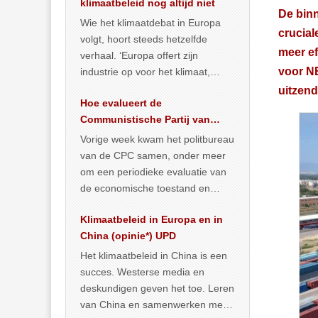
klimaatbeleid nog altijd niet
De binn
Wie het klimaatdebat in Europa
crucial
volgt, hoort steeds hetzelfde
meer ef
verhaal. ‘Europa offert zijn
voor NE
industrie op voor het klimaat,
terwijl China onder het mom van
uitzend
Hoe evalueert de
vergroening
… >> lees meer
Communistische Partij van
China de economische
Vorige week kwam het politbureau
situatie?
van de CPC samen, onder meer
om een periodieke evaluatie van
de economische toestand en
politiek te maken. We
Klimaatbeleid in Europa en in
publiceerden
… >> lees meer
China (opinie*) UPD
Het klimaatbeleid in China is een
succes. Westerse media en
deskundigen geven het toe. Leren
van China en samenwerken met