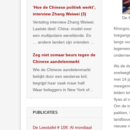
het land dan maar? ‘Dat
‘Hoe de Chinese politiek werkt’,
… >> lees meer
interview Zhang Weiwei (3)
De 
Vertaling interview Zhang Weiwei.
Khorgos,
Laatste deel: China- model voor
toegangs
een multipolaire wereldorde. En
langs ou
… andere landen zijn vrienden of
tegenwoo
kunnen het worden.
Zeg niet zomaar beurs tegen de
ondernem
Chinese aandelenmarkt
Als de d
Wie de Chinese aandelenmarkt
snelwegh
bekijkt door een westerse bril,
met 14 j
begrijpt haar vaak maar half.
meegemaa
Waar beleggers in New York of
leiden t
Londen vooral kijken naar winst,
Ilyas al 
… >> lees meer
Om de tr
pakken, 
PUBLICATIES
landbouw
nieuwe r
De Leestafel # 108: AI mondiaal