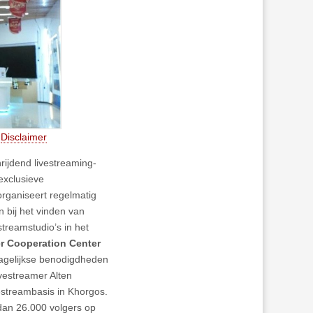
y
Disclaimer
ijdend livestreaming-
 exclusieve
organiseert regelmatig
 bij het vinden van
treamstudio’s in het
r Cooperation Center
dagelijkse benodigdheden
vestreamer Alten
streambasis in Khorgos.
 dan 26.000 volgers op