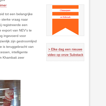
aimer
id tot een belangrijke
 sterke vraag naar
ij registreerde een
de export van NEV’s te
ng ingevoerd voor
enlijk zijn gestroomlijnd
ne is teruggebracht van
> Elke dag een nieuwe
essen, intelligente
video op onze Substack
van Khambati zeer