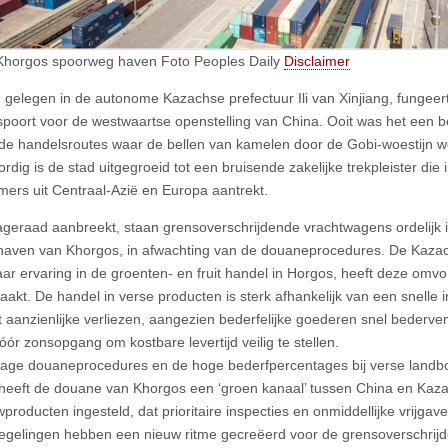
Khorgos spoorweg haven Foto Peoples Daily
Disclaimer
 gelegen in de autonome Kazachse prefectuur Ili van Xinjiang, fungeert
poort voor de westwaartse openstelling van China. Ooit was het een b
de handelsroutes waar de bellen van kamelen door de Gobi-woestijn w
rdig is de stad uitgegroeid tot een bruisende zakelijke trekpleister die
ers uit Centraal-Azië en Europa aantrekt.
ageraad aanbreekt, staan grensoverschrijdende vrachtwagens ordelijk in 
aven van Khorgos, in afwachting van de douaneprocedures. De Kaza
aar ervaring in de groenten- en fruit handel in Horgos, heeft deze omv
kt. De handel in verse producten is sterk afhankelijk van een snelle i
ot aanzienlijke verliezen, aangezien bederfelijke goederen snel bederve
vóór zonsopgang om kostbare levertijd veilig te stellen.
age douaneprocedures en de hoge bederfpercentages bij verse landb
heeft de douane van Khorgos een ‘groen kanaal’ tussen China en Kaz
producten ingesteld, dat prioritaire inspecties en onmiddellijke vrijgav
egelingen hebben een nieuw ritme gecreëerd voor de grensoverschrijd