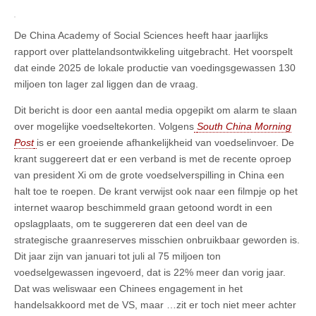
De China Academy of Social Sciences heeft haar jaarlijks
rapport over plattelandsontwikkeling uitgebracht. Het voorspelt
dat einde 2025 de lokale productie van voedingsgewassen 130
miljoen ton lager zal liggen dan de vraag.
Dit bericht is door een aantal media opgepikt om alarm te slaan
over mogelijke voedseltekorten. Volgens
South China Morning
Post
is er een groeiende afhankelijkheid van voedselinvoer. De
krant suggereert dat er een verband is met de recente oproep
van president Xi om de grote voedselverspilling in China een
halt toe te roepen. De krant verwijst ook naar een filmpje op het
internet waarop beschimmeld graan getoond wordt in een
opslagplaats, om te suggereren dat een deel van de
strategische graanreserves misschien onbruikbaar geworden is.
Dit jaar zijn van januari tot juli al 75 miljoen ton
voedselgewassen ingevoerd, dat is 22% meer dan vorig jaar.
Dat was weliswaar een Chinees engagement in het
handelsakkoord met de VS, maar …zit er toch niet meer achter