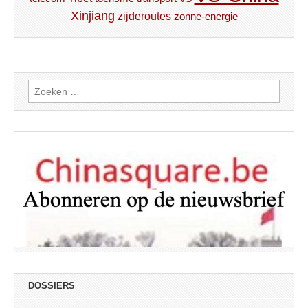
Xinjiang
zijderoutes
zonne-energie
Zoeken
naar:
DOSSIERS