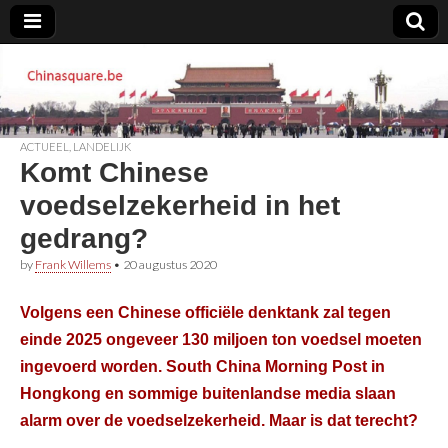
Chinasquare.be
ACTUEEL
,
LANDELIJK
Komt Chinese
voedselzekerheid in het
gedrang?
by
Frank Willems
•
20 augustus 2020
Volgens een Chinese officiële denktank zal tegen
einde 2025 ongeveer 130 miljoen ton voedsel moeten
ingevoerd worden. South China Morning Post in
Hongkong en sommige buitenlandse media slaan
alarm over de voedselzekerheid. Maar is dat terecht?