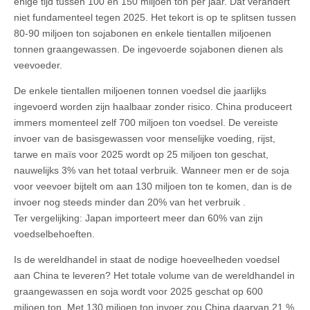
enige tijd tussen 100 en 150 miljoen ton per jaar. Dat verandert
niet fundamenteel tegen 2025. Het tekort is op te splitsen tussen
80-90 miljoen ton sojabonen en enkele tientallen miljoenen
tonnen graangewassen. De ingevoerde sojabonen dienen als
veevoeder.
De enkele tientallen miljoenen tonnen voedsel die jaarlijks
ingevoerd worden zijn haalbaar zonder risico. China produceert
immers momenteel zelf 700 miljoen ton voedsel. De vereiste
invoer van de basisgewassen voor menselijke voeding, rijst,
tarwe en maïs voor 2025 wordt op 25 miljoen ton geschat,
nauwelijks 3% van het totaal verbruik. Wanneer men er de soja
voor veevoer bijtelt om aan 130 miljoen ton te komen, dan is de
invoer nog steeds minder dan 20% van het verbruik .
Ter vergelijking: Japan importeert meer dan 60% van zijn
voedselbehoeften.
Is de wereldhandel in staat de nodige hoeveelheden voedsel
aan China te leveren? Het totale volume van de wereldhandel in
graangewassen en soja wordt voor 2025 geschat op 600
miljoen ton. Met 130 miljoen ton invoer zou China daarvan 21 %