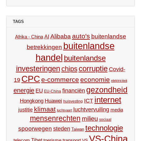
TAGS
auto's
Alibaba
buitenlandse
AI
Afrika - China
buitenlandse
betrekkingen
handel
buitenlandse
investeringen
corruptie
chips
Covid-
CPC
e-commerce
economie
19
elektriciteit
gezondheid
energie
financiën
EU
EU-China
internet
ICT
Hongkong
Huawei
huisvesting
klimaat
luchtvervuiling
justitie
media
luchtvaart
mensenrechten
milieu
sociaal
technologie
spoorwegen
steden
Taiwan
VS-China
Tibet
toerisme
transport
telecom
VS