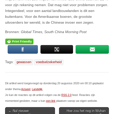
voor zijn rekening nemen. Dat mag niet voor problemen zorgen.
Integendeel, voor een aantal landbouwlanden is dit een
buitenkans. Voor de Amerikaanse boeren, de grootste
uitvoerders ter wereld, is de Chinese invoer een zegen.
Bronnen:
Global Times, South China Morning Post
Tags:
gewassen
voedselzekerheid
Dit artikel werd toegevoegd op donderdag 20 augustus 2020 om 00:10 geplaatst
onder thema
Actueel
,
Landelijk
.
Je kan de reacties op dit artikel volgen via de
RSS 2.0
feed. Reacties zijn
momenteel gesloten, maar u kan
een link
plaatsen vanop uw eigen website.
Post
← Nul nieuwe
Hoe zou het nog in Wuhan