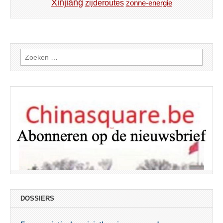
Xinjiang
zijderoutes
zonne-energie
Zoeken
naar:
DOSSIERS