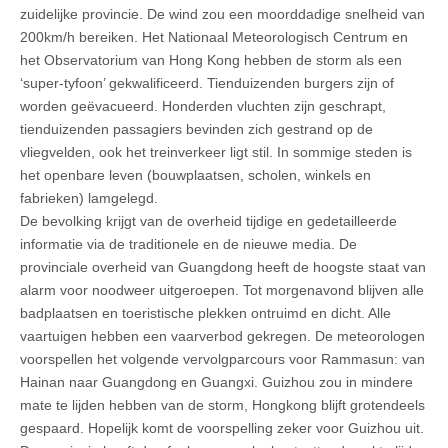
zuidelijke provincie. De wind zou een moorddadige snelheid van
200km/h bereiken. Het Nationaal Meteorologisch Centrum en
het Observatorium van Hong Kong hebben de storm als een
‘super-tyfoon’ gekwalificeerd. Tienduizenden burgers zijn of
worden geëvacueerd. Honderden vluchten zijn geschrapt,
tienduizenden passagiers bevinden zich gestrand op de
vliegvelden, ook het treinverkeer ligt stil. In sommige steden is
het openbare leven (bouwplaatsen, scholen, winkels en
fabrieken) lamgelegd.
De bevolking krijgt van de overheid tijdige en gedetailleerde
informatie via de traditionele en de nieuwe media. De
provinciale overheid van Guangdong heeft de hoogste staat van
alarm voor noodweer uitgeroepen. Tot morgenavond blijven alle
badplaatsen en toeristische plekken ontruimd en dicht. Alle
vaartuigen hebben een vaarverbod gekregen. De meteorologen
voorspellen het volgende vervolgparcours voor Rammasun: van
Hainan naar Guangdong en Guangxi. Guizhou zou in mindere
mate te lijden hebben van de storm, Hongkong blijft grotendeels
gespaard. Hopelijk komt de voorspelling zeker voor Guizhou uit.