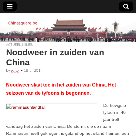
Chinasquare.be
ACTUEEL
,
MILIEU
Noodweer in zuiden van
China
by
editor
•
18 juli 2014
Noodweer slaat toe in het zuiden van China. Het
seizoen van de tyfoons is begonnen.
De hevigste
tyfoon in 40
jaar treft
vandaag het zuiden van China. De storm, die de naam
Rammasun heeft gekregen, is geland op het eiland Hainan, een