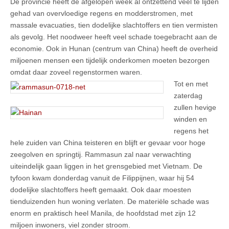
De provincie heeft de afgelopen week al ontzettend veel te lijden
gehad van overvloedige regens en modderstromen, met
massale evacuaties, tien dodelijke slachtoffers en tien vermisten
als gevolg. Het noodweer heeft veel schade toegebracht aan de
economie. Ook in Hunan (centrum van China) heeft de overheid
miljoenen mensen een tijdelijk onderkomen moeten bezorgen
omdat daar zoveel regenstormen waren.
Tot en met
zaterdag
zullen hevige
winden en
regens het
hele zuiden van China teisteren en blijft er gevaar voor hoge
zeegolven en springtij. Rammasun zal naar verwachting
uiteindelijk gaan liggen in het grensgebied met Vietnam. De
tyfoon kwam donderdag vanuit de Filippijnen, waar hij 54
dodelijke slachtoffers heeft gemaakt. Ook daar moesten
tienduizenden hun woning verlaten. De materiële schade was
enorm en praktisch heel Manila, de hoofdstad met zijn 12
miljoen inwoners, viel zonder stroom.