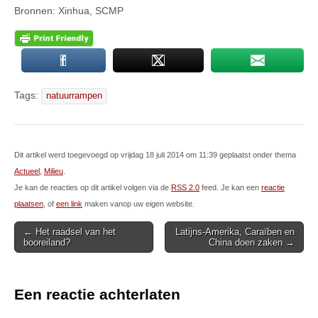
Bronnen: Xinhua, SCMP
Tags:
natuurrampen
Dit artikel werd toegevoegd op vrijdag 18 juli 2014 om 11:39 geplaatst onder thema
Actueel
,
Milieu
.
Je kan de reacties op dit artikel volgen via de
RSS 2.0
feed. Je kan een
reactie
plaatsen
, of
een link
maken vanop uw eigen website.
Post
← Het raadsel van het
Latijns-Amerika, Caraïben en
booreiland?
China doen zaken →
navigation
Een reactie achterlaten