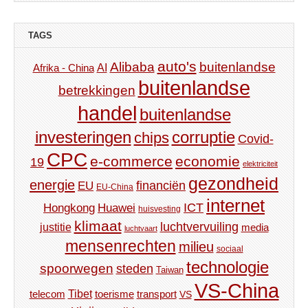
TAGS
auto's
Alibaba
buitenlandse
AI
Afrika - China
buitenlandse
betrekkingen
handel
buitenlandse
investeringen
corruptie
chips
Covid-
CPC
e-commerce
economie
19
elektriciteit
gezondheid
energie
financiën
EU
EU-China
internet
ICT
Hongkong
Huawei
huisvesting
klimaat
luchtvervuiling
justitie
media
luchtvaart
mensenrechten
milieu
sociaal
technologie
spoorwegen
steden
Taiwan
VS-China
Tibet
toerisme
transport
telecom
VS