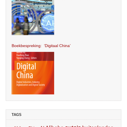
Boekbespreking: ‘Digitaal China’
TAGS