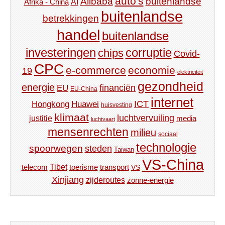
auto's
Alibaba
buitenlandse
AI
Afrika - China
buitenlandse
betrekkingen
handel
buitenlandse
investeringen
corruptie
chips
Covid-
CPC
e-commerce
economie
19
elektriciteit
gezondheid
energie
financiën
EU
EU-China
internet
ICT
Hongkong
Huawei
huisvesting
klimaat
luchtvervuiling
justitie
media
luchtvaart
mensenrechten
milieu
sociaal
technologie
spoorwegen
steden
Taiwan
VS-China
Tibet
toerisme
transport
telecom
VS
Xinjiang
zijderoutes
zonne-energie