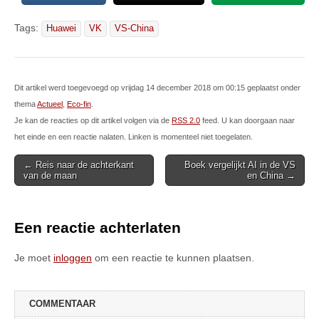
Tags:
Huawei
VK
VS-China
Dit artikel werd toegevoegd op vrijdag 14 december 2018 om 00:15 geplaatst onder
thema
Actueel
,
Eco-fin
.
Je kan de reacties op dit artikel volgen via de
RSS 2.0
feed. U kan doorgaan naar
het einde en een reactie nalaten. Linken is momenteel niet toegelaten.
Post
← Reis naar de achterkant
Boek vergelijkt AI in de VS
van de maan
en China →
navigation
Een reactie achterlaten
Je moet
inloggen
om een reactie te kunnen plaatsen.
COMMENTAAR