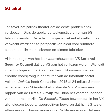
5G-uitrol
Tot zover het politiek theater dat de echte problematiek
verdoezelt. Dit is de geplande toekomstige uitrol van 5G-
telecomdiensten. Deze technologie is niet enkel sneller, maar
verwacht wordt dat ze perspectieven biedt voor slimmere
steden, de slimme huiskamer en slimme fabrieken.
Al in het begin van het jaar waarschuwde de VS
National
Security Council
dat ‘de VS aan het verliezen waren .Wie leidt
in technologie en marktaandeel beschikt immers over een
enorme voorsprong in het sturen van de informatiesector’.
Volgens
Deloitte
heeft China sinds 2015 al 24 miljard $ meer
uitgegeven aan 5G-ontwikkeling dan de VS. Volgens een
rapport van de
Eurasia Group
zal China het voordeel hebben
van de eerste te zijn.
De Financial Times
beweert dat in het VK
alle telecom topverantwoordelijken beweren dat hun 5G-testen
afhangen van Huawei apparatuur. Ze klagen er over dat een