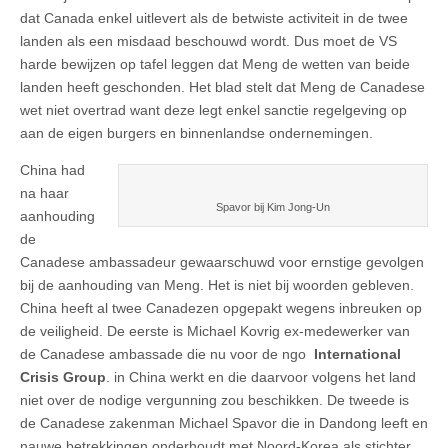
dat Canada enkel uitlevert als de betwiste activiteit in de twee
landen als een misdaad beschouwd wordt. Dus moet de VS
harde bewijzen op tafel leggen dat Meng de wetten van beide
landen heeft geschonden. Het blad stelt dat Meng de Canadese
wet niet overtrad want deze legt enkel sanctie regelgeving op
aan de eigen burgers en binnenlandse ondernemingen.
China had
na haar
Spavor bij Kim Jong-Un
aanhouding
de
Canadese ambassadeur gewaarschuwd voor ernstige gevolgen
bij de aanhouding van Meng. Het is niet bij woorden gebleven.
China heeft al twee Canadezen opgepakt wegens inbreuken op
de veiligheid. De eerste is Michael Kovrig ex-medewerker van
de Canadese ambassade die nu voor de ngo
International
Crisis Group
. in China werkt en die daarvoor volgens het land
niet over de nodige vergunning zou beschikken. De tweede is
de Canadese zakenman Michael Spavor die in Dandong leeft en
nauwe betrekkingen onderhoudt met Noord-Korea als stichter