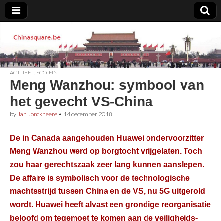
Chinasquare.be
ACTUEEL
,
ECO-FIN
Meng Wanzhou: symbool van
het gevecht VS-China
by
Jan Jonckheere
•
14 december 2018
De in Canada aangehouden Huawei ondervoorzitter
Meng Wanzhou werd op borgtocht vrijgelaten. Toch
zou haar gerechtszaak zeer lang kunnen aanslepen.
De affaire is symbolisch voor de technologische
machtsstrijd tussen China en de VS, nu 5G uitgerold
wordt. Huawei heeft alvast een grondige reorganisatie
beloofd om tegemoet te komen aan de veiligheids-