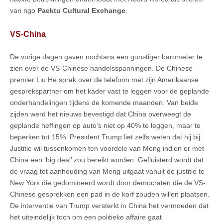
van ngo
Paektu Cultural Exchange
.
VS-China
De vorige dagen gaven nochtans een gunstiger barometer te
zien over de VS-Chinese handelsspanningen. De Chinese
premier Liu He sprak over de telefoon met zijn Amerikaanse
gesprekspartner om het kader vast te leggen voor de geplande
onderhandelingen tijdens de komende maanden. Van beide
zijden werd het nieuws bevestigd dat China overweegt de
geplande heffingen op auto’s niet op 40% te leggen, maar te
beperken tot 15%. President Trump liet zelfs weten dat hij bij
Justitie wil tussenkomen ten voordele van Meng indien er met
China een ‘big deal’ zou bereikt worden. Gefluisterd wordt dat
de vraag tot aanhouding van Meng uitgaat vanuit de justitie te
New York die gedomineerd wordt door democraten die de VS-
Chinese gesprekken een pad in de korf zouden willen plaatsen.
De interventie van Trump versterkt in China het vermoeden dat
het uiteindelijk toch om een politieke affaire gaat