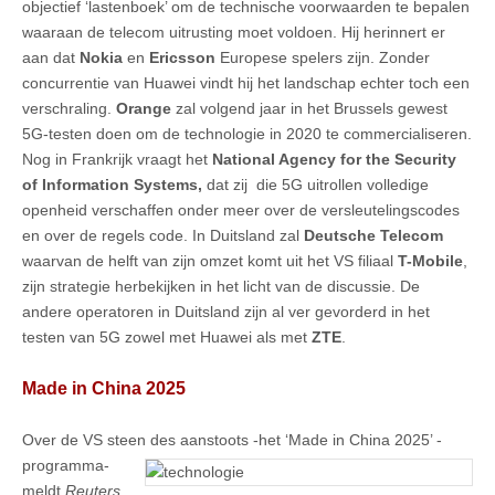
objectief ‘lastenboek’ om de technische voorwaarden te bepalen
waaraan de telecom uitrusting moet voldoen. Hij herinnert er
aan dat
Nokia
en
Ericsson
Europese spelers zijn. Zonder
concurrentie van Huawei vindt hij het landschap echter toch een
verschraling.
Orange
zal volgend jaar in het Brussels gewest
5G-testen doen om de technologie in 2020 te commercialiseren.
Nog in Frankrijk vraagt het
National Agency for the Security
of Information Systems,
dat zij die 5G uitrollen volledige
openheid verschaffen onder meer over de versleutelingscodes
en over de regels code. In Duitsland zal
Deutsche Telecom
waarvan de helft van zijn omzet komt uit het VS filiaal
T-Mobile
,
zijn strategie herbekijken in het licht van de discussie. De
andere operatoren in Duitsland zijn al ver gevorderd in het
testen van 5G zowel met Huawei als met
ZTE
.
Made in China 2025
Over de VS steen des aanstoots -het ‘Made in China 2025’
-
programma-
meldt
Reuters