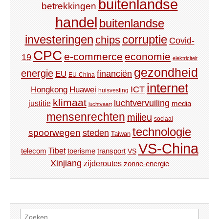
buitenlandse
betrekkingen
handel
buitenlandse
investeringen
corruptie
chips
Covid-
CPC
e-commerce
economie
19
elektriciteit
gezondheid
energie
financiën
EU
EU-China
internet
ICT
Hongkong
Huawei
huisvesting
klimaat
luchtvervuiling
justitie
media
luchtvaart
mensenrechten
milieu
sociaal
technologie
spoorwegen
steden
Taiwan
VS-China
Tibet
toerisme
transport
telecom
VS
Xinjiang
zijderoutes
zonne-energie
Zoeken