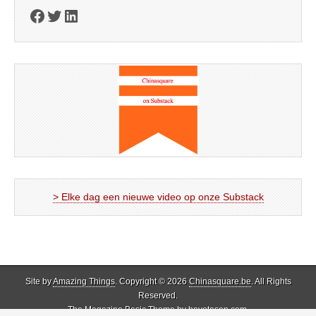
Facebook
Twitter
LinkedIn
> Elke dag een nieuwe video op onze Substack
Site by
Amazing Things
. Copyright © 2026
Chinasquare.be
. All Rights
Reserved.
The Magazine Basic Theme by
bavotasan.com
.