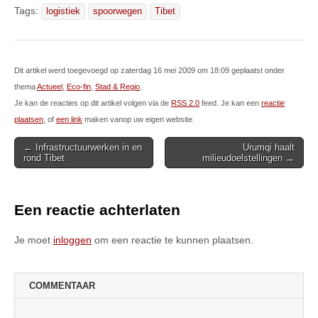
Tags:
logistiek
spoorwegen
Tibet
Dit artikel werd toegevoegd op zaterdag 16 mei 2009 om 18:09 geplaatst onder
thema
Actueel
,
Eco-fin
,
Stad & Regio
.
Je kan de reacties op dit artikel volgen via de
RSS 2.0
feed. Je kan een
reactie
plaatsen
, of
een link
maken vanop uw eigen website.
Post
← Infrastructuurwerken in en
Urumqi haalt
rond Tibet
milieudoelstellingen →
navigation
Een reactie achterlaten
Je moet
inloggen
om een reactie te kunnen plaatsen.
COMMENTAAR