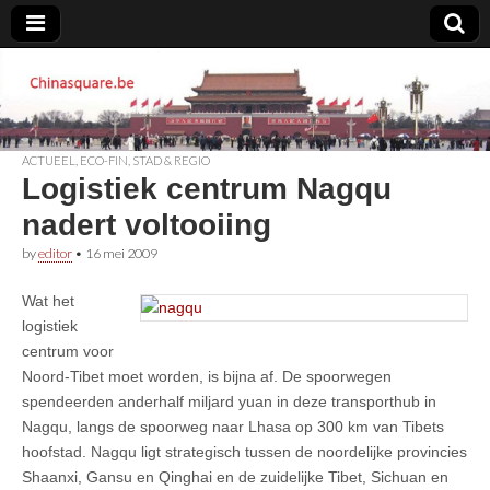
Chinasquare.be
ACTUEEL
,
ECO-FIN
,
STAD & REGIO
Logistiek centrum Nagqu
nadert voltooiing
by
editor
•
16 mei 2009
Wat het
logistiek
centrum voor
Noord-Tibet moet worden, is bijna af. De spoorwegen
spendeerden anderhalf miljard yuan in deze transporthub in
Nagqu, langs de spoorweg naar Lhasa op 300 km van Tibets
hoofstad. Nagqu ligt strategisch tussen de noordelijke provincies
Shaanxi, Gansu en Qinghai en de zuidelijke Tibet, Sichuan en