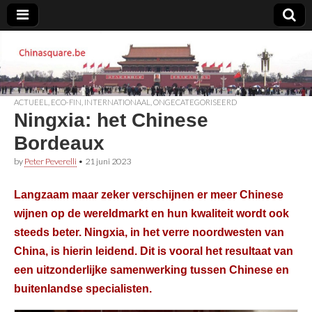
Chinasquare.be
ACTUEEL
,
ECO-FIN
,
INTERNATIONAAL
,
ONGECATEGORISEERD
Ningxia: het Chinese
Bordeaux
by
Peter Peverelli
•
21 juni 2023
Langzaam maar zeker verschijnen er meer Chinese
wijnen op de wereldmarkt en hun kwaliteit wordt ook
steeds beter. Ningxia, in het verre noordwesten van
China, is hierin leidend. Dit is vooral het resultaat van
een uitzonderlijke samenwerking tussen Chinese en
buitenlandse specialisten.