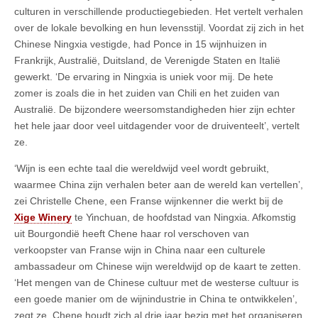
culturen in verschillende productiegebieden. Het vertelt verhalen
over de lokale bevolking en hun levensstijl. Voordat zij zich in het
Chinese Ningxia vestigde, had Ponce in 15 wijnhuizen in
Frankrijk, Australië, Duitsland, de Verenigde Staten en Italië
gewerkt. ‘De ervaring in Ningxia is uniek voor mij. De hete
zomer is zoals die in het zuiden van Chili en het zuiden van
Australië. De bijzondere weersomstandigheden hier zijn echter
het hele jaar door veel uitdagender voor de druiventeelt’, vertelt
ze.
‘Wijn is een echte taal die wereldwijd veel wordt gebruikt,
waarmee China zijn verhalen beter aan de wereld kan vertellen’,
zei Christelle Chene, een Franse wijnkenner die werkt bij de
Xige Winery
te Yinchuan, de hoofdstad van Ningxia. Afkomstig
uit Bourgondië heeft Chene haar rol verschoven van
verkoopster van Franse wijn in China naar een culturele
ambassadeur om Chinese wijn wereldwijd op de kaart te zetten.
‘Het mengen van de Chinese cultuur met de westerse cultuur is
een goede manier om de wijnindustrie in China te ontwikkelen’,
zegt ze. Chene houdt zich al drie jaar bezig met het organiseren