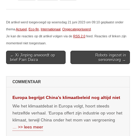
Dit artikel werd toegevoegd op woensdag 21 juni 2023 om 09:10 geplaatst onder
thema
Actueel
,
Eco-fin
,
Internationaal
,
Ongecategoriseerd
.
Je kan de reacties op dit artikel volgen via de
RSS 2.0
feed. Reacties of linken zijn
momenteel niet toegestaan.
Post
← Xi Jinping anwoordt op
Robots ingezet in
brief Pairi Daiza
seniorenzorg →
navigation
COMMENTAAR
Europa begrijpt China’s klimaatbeleid nog altijd niet
Wie het klimaatdebat in Europa volgt, hoort steeds
hetzelfde verhaal. ‘Europa offert zijn industrie op voor het
klimaat, terwijl China onder het mom van vergroening
… >> lees meer