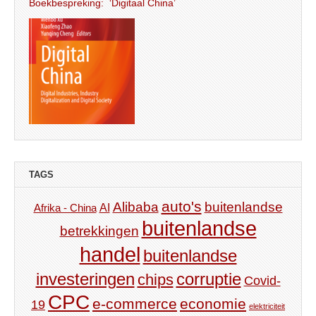
Boekbespreking: ‘Digitaal China’
TAGS
auto's
Alibaba
buitenlandse
AI
Afrika - China
buitenlandse
betrekkingen
handel
buitenlandse
investeringen
corruptie
chips
Covid-
CPC
e-commerce
economie
19
elektriciteit