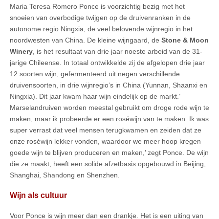
Maria Teresa Romero Ponce is voorzichtig bezig met het
snoeien van overbodige twijgen op de druivenranken in de
autonome regio Ningxia, de veel belovende wijnregio in het
noordwesten van China. De kleine wijngaard, de
Stone & Moon
Winery
, is het resultaat van drie jaar noeste arbeid van de 31-
jarige Chileense. In totaal ontwikkelde zij de afgelopen drie jaar
12 soorten wijn, gefermenteerd uit negen verschillende
druivensoorten, in drie wijnregio’s in China (Yunnan, Shaanxi en
Ningxia). Dit jaar kwam haar wijn eindelijk op de markt.’
Marselandruiven worden meestal gebruikt om droge rode wijn te
maken, maar ik probeerde er een roséwijn van te maken. Ik was
super verrast dat veel mensen terugkwamen en zeiden dat ze
onze roséwijn lekker vonden, waardoor we meer hoop kregen
goede wijn te blijven produceren en maken,’ zegt Ponce. De wijn
die ze maakt, heeft een solide afzetbasis opgebouwd in Beijing,
Shanghai, Shandong en Shenzhen.
Wijn als cultuur
Voor Ponce is wijn meer dan een drankje. Het is een uiting van