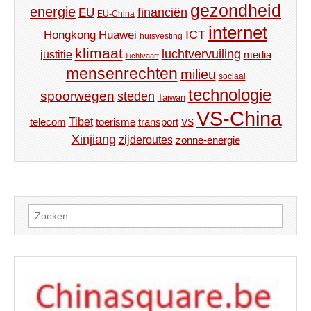
gezondheid
energie
financiën
EU
EU-China
internet
ICT
Hongkong
Huawei
huisvesting
klimaat
luchtvervuiling
justitie
media
luchtvaart
mensenrechten
milieu
sociaal
technologie
spoorwegen
steden
Taiwan
VS-China
Tibet
toerisme
transport
telecom
VS
Xinjiang
zijderoutes
zonne-energie
Zoeken
naar: