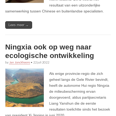
resultaat van een uitzonderlijke
samenwerking tussen Chinese en buitenlandse specialisten.
Lees meer →
Ningxia ook op weg naar
ecologische ontwikkeling
by
Jan Jonckheere
•
22 juli 2022
Als enige provincie-regio die zich
geheel langs de Gele Rivier bevindt,
heeft de autonome Hui regio Ningxia
de milieubescherming ervan
doorgevoerd, aldus partijsecretaris
Liang Yanshun die de eerste
resultaten toelichtte sinds het bezoek
van president Xi Jinping in juni 2020