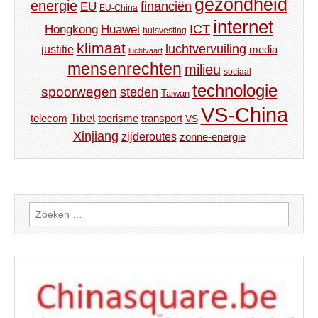
gezondheid
energie
financiën
EU
EU-China
internet
ICT
Hongkong
Huawei
huisvesting
klimaat
luchtvervuiling
justitie
media
luchtvaart
mensenrechten
milieu
sociaal
technologie
spoorwegen
steden
Taiwan
VS-China
Tibet
toerisme
transport
telecom
VS
Xinjiang
zijderoutes
zonne-energie
Zoeken
naar: