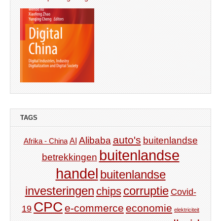
TAGS
auto's
Alibaba
buitenlandse
AI
Afrika - China
buitenlandse
betrekkingen
handel
buitenlandse
investeringen
corruptie
chips
Covid-
CPC
e-commerce
economie
19
elektriciteit