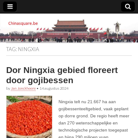
Chinasquare.be
TAG:
NINGXIA
Dor Ningxia gebied floreert
door gojibessen
by
Jan Jonckheere
•
14 augustus 2024
Ningxia telt nu 21.667 ha aan
gojibessenteeltgebied, vaak geplant
op dorre grond. De regio heeft meer
dan 270 wetenschappelijke en
technologische projecten toegepast
en bijna 290 miljoen yuan