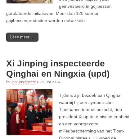
geïnvesteerd in gojibessen
gerelateerde initiatieven. Meer dan 120 soorten
gojibessenproducten werden ontwikkeld.
Lees meer →
Xi Jinping inspecteerde
Qinghai en Ningxia (upd)
by
Jan Jonckheere
•
21 juni 2024
Tijdens zijn bezoek aan Qinghai
waarbij hij een symbolische
Tibetaanse tempel bezocht, riep
president Xi op tot etnische eenheid
en een voortgezette
milieubescherming van het Tibet-
Qinghai plateau. Hij vroeg de