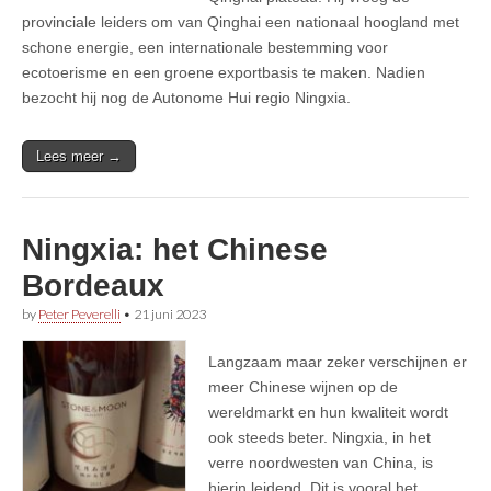
provinciale leiders om van Qinghai een nationaal hoogland met
schone energie, een internationale bestemming voor
ecotoerisme en een groene exportbasis te maken. Nadien
bezocht hij nog de Autonome Hui regio Ningxia.
Lees meer →
Ningxia: het Chinese
Bordeaux
by
Peter Peverelli
•
21 juni 2023
Langzaam maar zeker verschijnen er
meer Chinese wijnen op de
wereldmarkt en hun kwaliteit wordt
ook steeds beter. Ningxia, in het
verre noordwesten van China, is
hierin leidend. Dit is vooral het