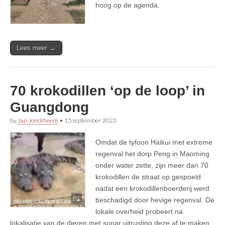
hoog op de agenda.
Lees meer →
70 krokodillen ‘op de loop’ in
Guangdong
by
Jan Jonckheere
•
15 september 2023
Omdat de tyfoon Haikui met extreme
regenval het dorp Peng in Maoming
onder water zette, zijn meer dan 70
krokodillen de straat op gespoeld
nadat een krokodillenboerderij werd
beschadigd door hevige regenval. De
lokale overheid probeert na
lokalisatie van de dieren met sonar uitrusting deze af te maken