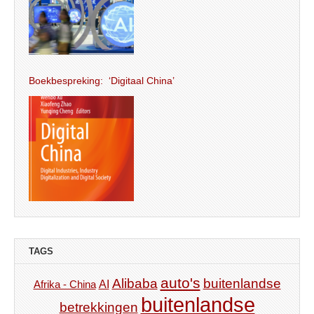
Boekbespreking: ‘Digitaal China’
TAGS
auto's
Alibaba
buitenlandse
AI
Afrika - China
buitenlandse
betrekkingen