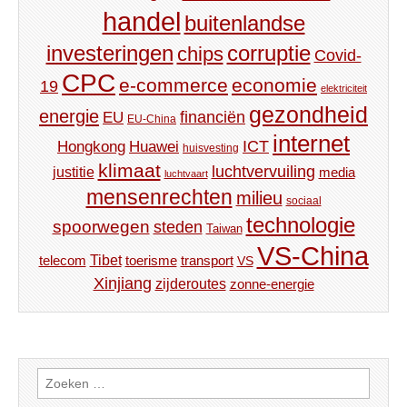
handel
buitenlandse
investeringen
corruptie
chips
Covid-
CPC
e-commerce
economie
19
elektriciteit
gezondheid
energie
financiën
EU
EU-China
internet
ICT
Hongkong
Huawei
huisvesting
klimaat
luchtvervuiling
justitie
media
luchtvaart
mensenrechten
milieu
sociaal
technologie
spoorwegen
steden
Taiwan
VS-China
Tibet
toerisme
transport
telecom
VS
Xinjiang
zijderoutes
zonne-energie
Zoeken
naar: