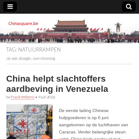
Chinasquare.be
TAG:
NATUURRAMPEN
zie ook droogte, overstroming
China helpt slachtoffers
aardbeving in Venezuela
by
Frank Willems
•
9 juli 2026
De eerste lading Chinese
hulpgoederen is op 6 juni
aangekomen op de luchthaven van
Caracas. Verder belangrijke steun
volgt. China hielp eerder al met