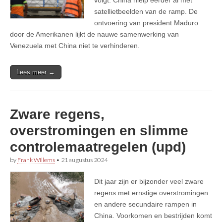
satellietbeelden van de ramp. De
ontvoering van president Maduro
door de Amerikanen lijkt de nauwe samenwerking van
Venezuela met China niet te verhinderen.
Lees meer →
Zware regens,
overstromingen en slimme
controlemaatregelen (upd)
by
Frank Willems
•
21 augustus 2024
Dit jaar zijn er bijzonder veel zware
regens met ernstige overstromingen
en andere secundaire rampen in
China. Voorkomen en bestrijden komt