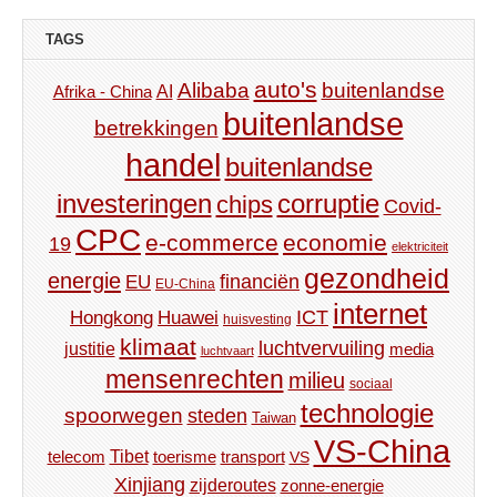
TAGS
auto's
Alibaba
buitenlandse
AI
Afrika - China
buitenlandse
betrekkingen
handel
buitenlandse
investeringen
corruptie
chips
Covid-
CPC
e-commerce
economie
19
elektriciteit
gezondheid
energie
financiën
EU
EU-China
internet
ICT
Hongkong
Huawei
huisvesting
klimaat
luchtvervuiling
justitie
media
luchtvaart
mensenrechten
milieu
sociaal
technologie
spoorwegen
steden
Taiwan
VS-China
Tibet
toerisme
transport
telecom
VS
Xinjiang
zijderoutes
zonne-energie