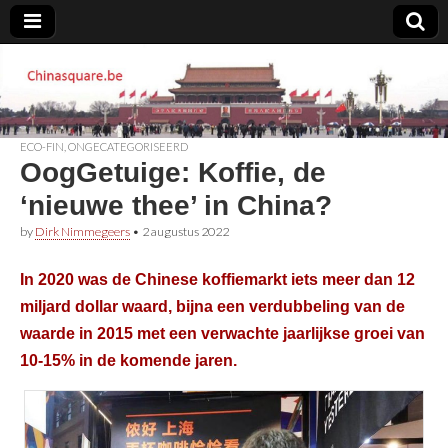
Chinasquare.be
ECO-FIN
,
ONGECATEGORISEERD
OogGetuige: Koffie, de
‘nieuwe thee’ in China?
by
Dirk Nimmegeers
•
2 augustus 2022
In 2020 was de Chinese koffiemarkt iets meer dan 12
miljard dollar waard, bijna een verdubbeling van de
waarde in 2015 met een verwachte jaarlijkse groei van
10-15% in de komende jaren.