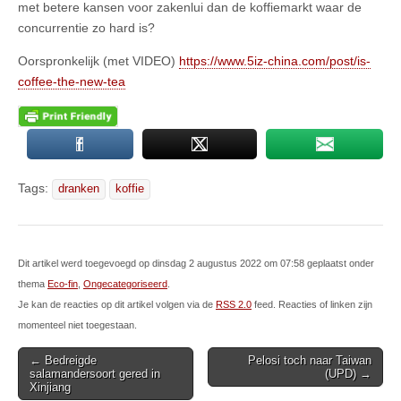
met betere kansen voor zakenlui dan de koffiemarkt waar de
concurrentie zo hard is?
Oorspronkelijk (met VIDEO)
https://www.5iz-china.com/post/is-
coffee-the-new-tea
Tags:
dranken
koffie
Dit artikel werd toegevoegd op dinsdag 2 augustus 2022 om 07:58 geplaatst onder
thema
Eco-fin
,
Ongecategoriseerd
.
Je kan de reacties op dit artikel volgen via de
RSS 2.0
feed. Reacties of linken zijn
momenteel niet toegestaan.
Post
← Bedreigde
Pelosi toch naar Taiwan
salamandersoort gered in
(UPD) →
navigation
Xinjiang