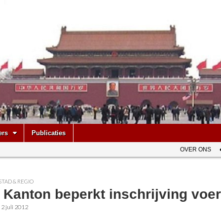
be
ers
Publicaties
OVER ONS
STAD & REGIO
Kanton beperkt inschrijving voer
•
2 juli 2012