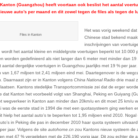
 Kanton (Guangzhou) heeft voortaan ook beslist het aantal voertu
ieuwe auto’s per maand en dit zowel tegen de files als tegen de l
Het was vorig weekend dat 
Files in Kanton
Chinese stad bekend maakt
inschrijvingen van voertuig
 wordt het aantal kleine en middelgrote voertuigen beperkt tot 10.000
en worden gedefinieerd als niet langer dan 6 meter met minder dan 19 
t aantal dergelijke voertuigen in Guangzhou jaarlijks met 19 % per jaar
 van 1,67 miljoen tot 2,41 miljoen eind mei. Daartegenover is de wegc
. Daarnaast zijn er in Kanton volgens
China National Radio
drie maal z
laatsen. Kantons stedelijke Transportcommissie zei dat de erger worde
de dat Kanton het voorbeeld volgt van Shanghai, Peking en Guiyang (G
het wegverkeer in Kanton aan minder dan 20km/u en dit moet 25 km/u 
 was de eerste stad in 1994 die met een quotasysteem ging werken e
dit hielp het aantal auto’s te beperken tot 1,95 miljoen eind 2010. Nogal
auto’s in Peking die pas in december 2010 haar quota systeem uitvaardi
per jaar. Volgens de site
autohome.cn
zou Kantons nieuw systeem de a
en met 47 % vergeleken met de 226.190 vorig jaar. Dit zou echter de 