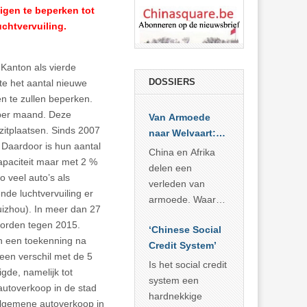
igen te beperken tot
uchtvervuiling.
Kanton als vierde
DOSSIERS
e het aantal nieuwe
en te zullen beperken.
 per maand. Deze
Van Armoede
zitplaatsen. Sinds 2007
naar Welvaart:
. Daardoor is hun aantal
Wat Afrika kan
China en Afrika
apaciteit maar met 2 %
leren van
delen een
o veel auto’s als
China’s
verleden van
nde luchtvervuiling er
economisch
armoede. Waar
uizhou). In meer dan 27
wonder
China er de
worden tegen 2015.
‘Chinese Social
voorbije veertig
n een toekenning na
Credit System’
jaar in slaagde
 een verschil met de 5
meer dan 800
Is het social credit
gde, namelijk tot
miljoen mensen
system een
utoverkoop in de stad
uit de armoede
hardnekkige
algemene autoverkoop in