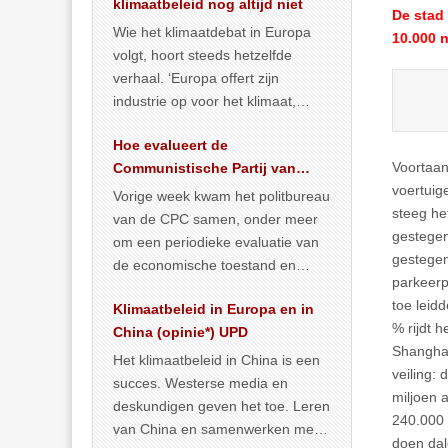
klimaatbeleid nog altijd niet
De stad
Wie het klimaatdebat in Europa
10.000 n
volgt, hoort steeds hetzelfde
verhaal. ‘Europa offert zijn
industrie op voor het klimaat,
terwijl China onder het mom van
Hoe evalueert de
vergroening
… >> lees meer
Voortaan
Communistische Partij van
voertuig
China de economische
Vorige week kwam het politbureau
steeg he
toestand?
van de CPC samen, onder meer
gestegen
om een periodieke evaluatie van
gestegen
de economische toestand en
parkeerp
politiek te maken. We
toe leid
Klimaatbeleid in Europa en in
publiceerden
… >> lees meer
% rijdt 
China (opinie*) UPD
Shanghai
Het klimaatbeleid in China is een
veiling: 
succes. Westerse media en
miljoen 
deskundigen geven het toe. Leren
240.000 
van China en samenwerken met
doen dal