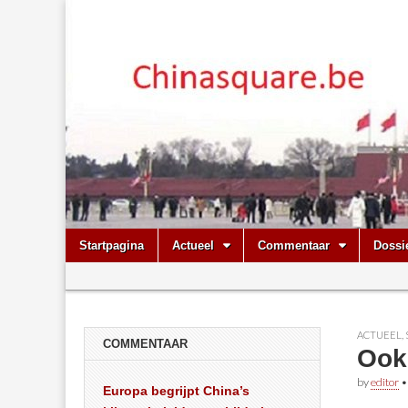
Chinasquare.
Skip
Main
Startpagina
Actueel
Commentaar
Dossi
to
menu
Sub
content
menu
ACTUEEL
,
COMMENTAAR
Ook 
by
editor
Europa begrijpt China’s