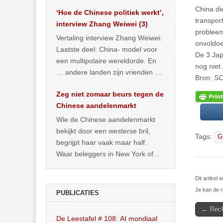
het land dan maar? ‘Dat
China di
‘Hoe de Chinese politiek werkt’,
… >> lees meer
transpor
interview Zhang Weiwei (3)
probleem
Vertaling interview Zhang Weiwei.
onvoldoe
Laatste deel: China- model voor
De 3 Jap
een multipolaire wereldorde. En
nog niet.
… andere landen zijn vrienden of
Bron:
SC
kunnen het worden.
Zeg niet zomaar beurs tegen de
Chinese aandelenmarkt
Wie de Chinese aandelenmarkt
bekijkt door een westerse bril,
Tags:
G
begrijpt haar vaak maar half.
Waar beleggers in New York of
Londen vooral kijken naar winst,
… >> lees meer
Dit artikel
Je kan de r
PUBLICATIES
Post
← Rech
De Leestafel # 108: AI mondiaal
navigat