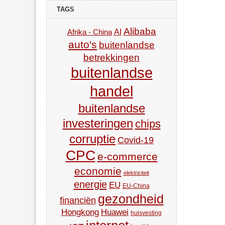
TAGS
Alibaba
AI
Afrika - China
auto's
buitenlandse
betrekkingen
buitenlandse
handel
buitenlandse
investeringen
chips
corruptie
Covid-19
CPC
e-commerce
economie
elektriciteit
energie
EU
EU-China
gezondheid
financiën
Hongkong
Huawei
huisvesting