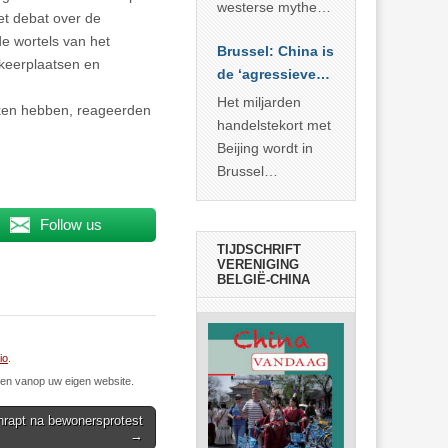
… >> lees meer
westerse mythe of
et debat over de
de dagelijkse
e wortels van het
Brussel: China is
realiteit in China?
keerplaatsen en
de ‘agressieve
schuldige’
Het miljarden
eken hebben, reageerden
handelstekort met
Beijing wordt in
Brussel
voorgesteld als
bewijs van
Follow us
economische
TIJDSCHRIFT
agressie. In
VERENIGING
BELGIË-CHINA
werkelijkheid
verhult die
spectaculaire
rekensom vooral
io
.
de industriële
n vanop uw eigen website.
achterstand die
hrapt na bewonersprotest
… >> lees meer
→