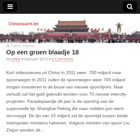
Chinasquare.be
ACTUEEL
,
MILIEU
Op een groen blaadje 18
by
editor
•
8 januari 2011
•
0 Comments
Kort milieunieuws uit China In 2011 weer 700 miljard naar
spoorwegen In 2011 zullen de spoorwegen weer 700 miljard
mogen investeren in de bouw van nieuwe spoorlijnen. Naar
verluidt zal het geld gebruikt worden voor 70 nieuwe intercity-
projecten. Paradepaardje dit jaar is de opening van de
supersnelle lijn Shanghai-Peking die naar midden-juni werd
vervroegd. De lijn van 33 miljard zal de spoortijd tussen beide
metropolen minstens halveren. Volgens minister van spoor Liu
Zhijun worden dit…