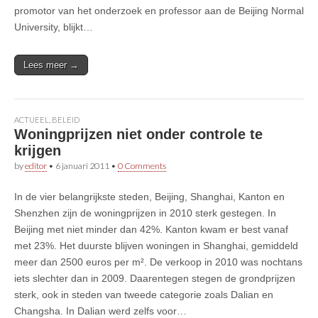
promotor van het onderzoek en professor aan de Beijing Normal
University, blijkt…
Lees meer →
ACTUEEL
,
BELEID
Woningprijzen niet onder controle te
krijgen
by
editor
•
6 januari 2011
•
0 Comments
In de vier belangrijkste steden, Beijing, Shanghai, Kanton en
Shenzhen zijn de woningprijzen in 2010 sterk gestegen. In
Beijing met niet minder dan 42%. Kanton kwam er best vanaf
met 23%. Het duurste blijven woningen in Shanghai, gemiddeld
meer dan 2500 euros per m². De verkoop in 2010 was nochtans
iets slechter dan in 2009. Daarentegen stegen de grondprijzen
sterk, ook in steden van tweede categorie zoals Dalian en
Changsha. In Dalian werd zelfs voor…