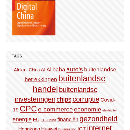
TAGS
auto's
Alibaba
buitenlandse
AI
Afrika - China
buitenlandse
betrekkingen
handel
buitenlandse
investeringen
corruptie
chips
Covid-
CPC
e-commerce
economie
19
elektriciteit
gezondheid
energie
financiën
EU
EU-China
internet
ICT
Hongkong
Huawei
huisvesting