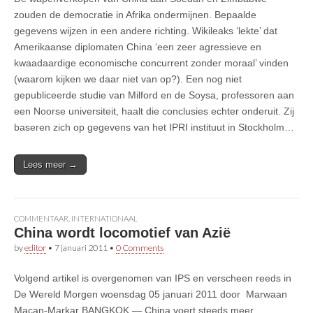
zouden de democratie in Afrika ondermijnen. Bepaalde
gegevens wijzen in een andere richting. Wikileaks ‘lekte’ dat
Amerikaanse diplomaten China ‘een zeer agressieve en
kwaadaardige economische concurrent zonder moraal’ vinden
(waarom kijken we daar niet van op?). Een nog niet
gepubliceerde studie van Milford en de Soysa, professoren aan
een Noorse universiteit, haalt die conclusies echter onderuit. Zij
baseren zich op gegevens van het IPRI instituut in Stockholm…
Lees meer →
COMMENTAAR
,
INTERNATIONAAL
China wordt locomotief van Azië
by
editor
•
7 januari 2011
•
0 Comments
Volgend artikel is overgenomen van IPS en verscheen reeds in
De Wereld Morgen woensdag 05 januari 2011 door Marwaan
Macan-Markar BANGKOK — China voert steeds meer