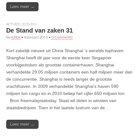
Lees meer →
ACTUEEL
,
ECO-FIN
De Stand van zaken 31
by
editor
•
8 januari 2011
•
0 Comments
Kort zakelijk nieuws uit China Shanghai ’s werelds tophaven
Shanghai heeft dit jaar voor de eerste keer Singapoer
voorbijgestoken als grootste containerhaven. Shanghai
verhandelde 29,05 miljoen containers een half miljoen meer dan
de concurrentie. Shanghai is reeds langer de grootste
vrachthaven. In 2009 verhandelde Shanghai’s haven 590
miljoen ton cargo en in 2010 beliep het cijfer 650 miljoen ton.
Bron freemalaysiatoday. Staat wil delen in winsten van
staatsbedrijven. Toen in het laatste lustrum van de…
Lees meer →