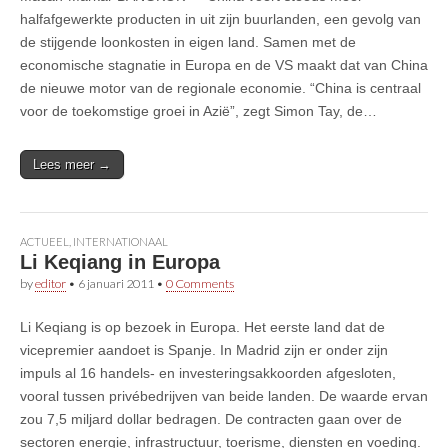
halfafgewerkte producten in uit zijn buurlanden, een gevolg van
de stijgende loonkosten in eigen land. Samen met de
economische stagnatie in Europa en de VS maakt dat van China
de nieuwe motor van de regionale economie. “China is centraal
voor de toekomstige groei in Azië”, zegt Simon Tay, de…
Lees meer →
ACTUEEL
,
INTERNATIONAAL
Li Keqiang in Europa
by
editor
•
6 januari 2011
•
0 Comments
Li Keqiang is op bezoek in Europa. Het eerste land dat de
vicepremier aandoet is Spanje. In Madrid zijn er onder zijn
impuls al 16 handels- en investeringsakkoorden afgesloten,
vooral tussen privébedrijven van beide landen. De waarde ervan
zou 7,5 miljard dollar bedragen. De contracten gaan over de
sectoren energie, infrastructuur, toerisme, diensten en voeding.