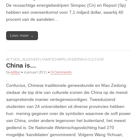
De reusachtige energiebedrijven Sinopec (Cn) en Repsol (Sp)
hebben een overeenkomst voor 7,1 miljard dollar, waarbij 40
procent van de aandelen…
Lees meer →
ACTUEEL
,
ALGEMEEN
,
MAATSCHAPPIJ
,
ONDERWIJS-CULTUUR
China is…
by
editor
•
6 januari 2011
•
0 Comments
Confucius, Chinese traditionele geneeskunde en Mao Zedong:
ziedaar de top drie van culturele iconen die China op de meest
aansprekende manier vertegenwoordigen. Tweeduizend
studenten van 24 universiteiten uit diverse provincies hebben
hun mening gegeven over de symbolen waarmee de soft power
van China, onder andere tegenover het buitenland, het meest
gediend is. De Nationale Wetenschapsstichting had 270
mogelijke ‘kandidaten’ genomineerd. Volgens Wang Yichuan,