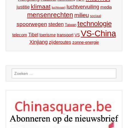
klimaat
luchtvervuiling
justitie
media
luchtvaart
mensenrechten
milieu
sociaal
technologie
spoorwegen
steden
Taiwan
VS-China
Tibet
toerisme
transport
telecom
VS
Xinjiang
zijderoutes
zonne-energie
Zoeken
naar: