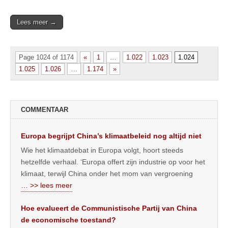
Lees meer →
Page 1024 of 1174
«
1
…
1.022
1.023
1.024
1.025
1.026
…
1.174
»
COMMENTAAR
Europa begrijpt China’s klimaatbeleid nog altijd niet
Wie het klimaatdebat in Europa volgt, hoort steeds
hetzelfde verhaal. ‘Europa offert zijn industrie op voor het
klimaat, terwijl China onder het mom van vergroening
… >> lees meer
Hoe evalueert de Communistische Partij van China
de economische toestand?