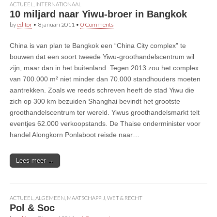
ACTUEEL
,
INTERNATIONAAL
10 miljard naar Yiwu-broer in Bangkok
by
editor
•
8 januari 2011
•
0 Comments
China is van plan te Bangkok een “China City complex” te
bouwen dat een soort tweede Yiwu-groothandelscentrum wil
zijn, maar dan in het buitenland. Tegen 2013 zou het complex
van 700.000 m² niet minder dan 70.000 standhouders moeten
aantrekken. Zoals we reeds schreven heeft de stad Yiwu die
zich op 300 km bezuiden Shanghai bevindt het grootste
groothandelscentrum ter wereld. Yiwus groothandelsmarkt telt
eventjes 62.000 verkoopstands. De Thaise onderminister voor
handel Alongkorn Ponlaboot reisde naar…
Lees meer →
ACTUEEL
,
ALGEMEEN
,
MAATSCHAPPIJ
,
WET & RECHT
Pol & Soc