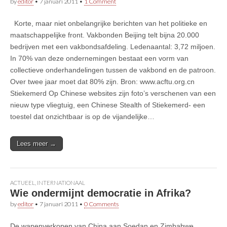
by
editor
•
7 januari 2011
•
1 Comment
Korte, maar niet onbelangrijke berichten van het politieke en
maatschappelijke front. Vakbonden Beijing telt bijna 20.000
bedrijven met een vakbondsafdeling. Ledenaantal: 3,72 miljoen.
In 70% van deze ondernemingen bestaat een vorm van
collectieve onderhandelingen tussen de vakbond en de patroon.
Over twee jaar moet dat 80% zijn. Bron: www.acftu.org.cn
Stiekemerd Op Chinese websites zijn foto’s verschenen van een
nieuw type vliegtuig, een Chinese Stealth of Stiekemerd- een
toestel dat onzichtbaar is op de vijandelijke…
Lees meer →
ACTUEEL
,
INTERNATIONAAL
Wie ondermijnt democratie in Afrika?
by
editor
•
7 januari 2011
•
0 Comments
De wapenverkopen van China aan Soedan en Zimbabwe