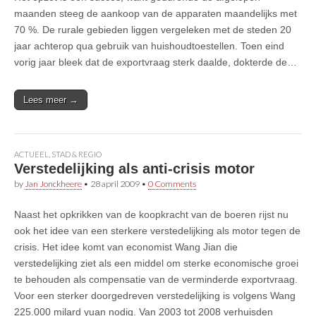
maanden steeg de aankoop van de apparaten maandelijks met
70 %. De rurale gebieden liggen vergeleken met de steden 20
jaar achterop qua gebruik van huishoudtoestellen. Toen eind
vorig jaar bleek dat de exportvraag sterk daalde, dokterde de…
Lees meer →
ACTUEEL
,
STAD & REGIO
Verstedelijking als anti-crisis motor
by
Jan Jonckheere
•
28 april 2009
•
0 Comments
Naast het opkrikken van de koopkracht van de boeren rijst nu
ook het idee van een sterkere verstedelijking als motor tegen de
crisis. Het idee komt van economist Wang Jian die
verstedelijking ziet als een middel om sterke economische groei
te behouden als compensatie van de verminderde exportvraag.
Voor een sterker doorgedreven verstedelijking is volgens Wang
225.000 milard yuan nodig. Van 2003 tot 2008 verhuisden