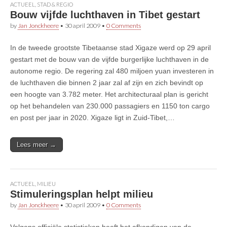
ACTUEEL
,
STAD & REGIO
Bouw vijfde luchthaven in Tibet gestart
by
Jan Jonckheere
•
30 april 2009
•
0 Comments
In de tweede grootste Tibetaanse stad Xigaze werd op 29 april
gestart met de bouw van de vijfde burgerlijke luchthaven in de
autonome regio. De regering zal 480 miljoen yuan investeren in
de luchthaven die binnen 2 jaar zal af zijn en zich bevindt op
een hoogte van 3.782 meter. Het architecturaal plan is gericht
op het behandelen van 230.000 passagiers en 1150 ton cargo
en post per jaar in 2020. Xigaze ligt in Zuid-Tibet,…
Lees meer →
ACTUEEL
,
MILIEU
Stimuleringsplan helpt milieu
by
Jan Jonckheere
•
30 april 2009
•
0 Comments
Volgens officiële statistieken heeft het afkondigen van de