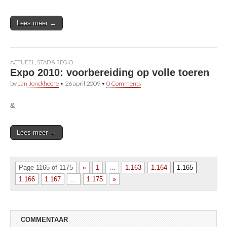
Lees meer →
ACTUEEL
,
STAD & REGIO
Expo 2010: voorbereiding op volle toeren
by
Jan Jonckheere
•
26 april 2009
•
0 Comments
&
Lees meer →
Page 1165 of 1175
«
1
…
1.163
1.164
1.165
1.166
1.167
…
1.175
»
COMMENTAAR