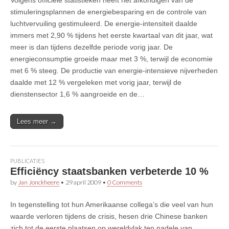
stimuleringsplannen de energiebesparing en de controle van
luchtvervuiling gestimuleerd. De energie-intensiteit daalde
immers met 2,90 % tijdens het eerste kwartaal van dit jaar, wat
meer is dan tijdens dezelfde periode vorig jaar. De
energieconsumptie groeide maar met 3 %, terwijl de economie
met 6 % steeg. De productie van energie-intensieve nijverheden
daalde met 12 % vergeleken met vorig jaar, terwijl de
dienstensector 1,6 % aangroeide en de…
Lees meer →
PUBLICATIES
Efficiëncy staatsbanken verbeterde 10 %
by
Jan Jonckheere
•
29 april 2009
•
0 Comments
In tegenstelling tot hun Amerikaanse collega’s die veel van hun
waarde verloren tijdens de crisis, hesen drie Chinese banken
zich tot de eerste plaatsen op wereldvlak ten nadele van