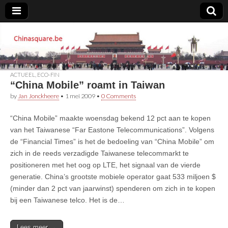
Chinasquare.be
ACTUEEL
,
ECO-FIN
“China Mobile” roamt in Taiwan
by
Jan Jonckheere
•
1 mei 2009
•
0 Comments
“China Mobile” maakte woensdag bekend 12 pct aan te kopen
van het Taiwanese “Far Eastone Telecommunications”. Volgens
de “Financial Times” is het de bedoeling van “China Mobile” om
zich in de reeds verzadigde Taiwanese telecommarkt te
positioneren met het oog op LTE, het signaal van de vierde
generatie. China’s grootste mobiele operator gaat 533 miljoen $
(minder dan 2 pct van jaarwinst) spenderen om zich in te kopen
bij een Taiwanese telco. Het is de…
Lees meer →