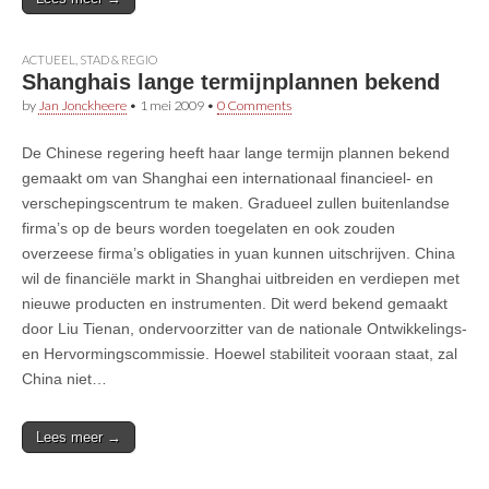
ACTUEEL
,
STAD & REGIO
Shanghais lange termijnplannen bekend
by
Jan Jonckheere
•
1 mei 2009
•
0 Comments
De Chinese regering heeft haar lange termijn plannen bekend
gemaakt om van Shanghai een internationaal financieel- en
verschepingscentrum te maken. Gradueel zullen buitenlandse
firma’s op de beurs worden toegelaten en ook zouden
overzeese firma’s obligaties in yuan kunnen uitschrijven. China
wil de financiële markt in Shanghai uitbreiden en verdiepen met
nieuwe producten en instrumenten. Dit werd bekend gemaakt
door Liu Tienan, ondervoorzitter van de nationale Ontwikkelings-
en Hervormingscommissie. Hoewel stabiliteit vooraan staat, zal
China niet…
Lees meer →