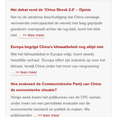
Het debat rond de ‘China Shock 2.0’ – Opinie
Net nu de westerse beschuldiging dat China vanwege
vermeende overcapaciteit de wereld met laag geprijsde
goederen overspoelt achter de rug leek, komt het blok
met
… >> lees meer
Europa begrijpt China’s klimaatbeleid nog altijd niet
Wie het klimaatdebat in Europa volgt, hoort steeds
hetzelfde verhaal. ‘Europa offert zijn industrie op voor het
klimaat, terwijl China onder het mom van vergroening
… >> lees meer
Hoe evalueert de Communistische Partij van China
de economische situatie?
Vorige week kwam het politbureau van de CPC samen,
onder meer om een periodieke evaluatie van de
economische toestand en politiek te maken. We
publiceerden
… >> lees meer