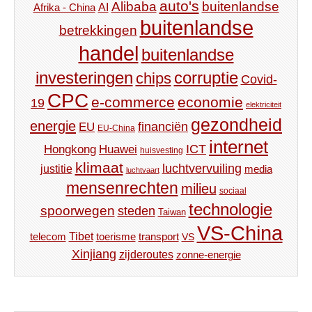
auto's
Alibaba
buitenlandse
AI
Afrika - China
buitenlandse
betrekkingen
handel
buitenlandse
investeringen
corruptie
chips
Covid-
CPC
e-commerce
economie
19
elektriciteit
gezondheid
energie
financiën
EU
EU-China
internet
ICT
Hongkong
Huawei
huisvesting
klimaat
luchtvervuiling
justitie
media
luchtvaart
mensenrechten
milieu
sociaal
technologie
spoorwegen
steden
Taiwan
VS-China
Tibet
toerisme
transport
telecom
VS
Xinjiang
zijderoutes
zonne-energie