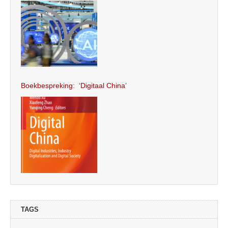
Boekbespreking: ‘Digitaal China’
TAGS