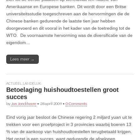
Amerikaanse en Europese banken. Dit wordt door een Britse
universiteitsstudie toegeschreven aan de hervormingen die de
Chinese banken gedurende de laatste tien jaar hebben
doorgevoerd en dit vooral in het kader van de toetreding tot de
WTO. De voornaamste hervorming was de diversificatie van de
eigendom…
Lees meer →
ACTUEEL
,
LANDELIJK
Betoelaging huishoudtoestellen groot
succes
by
Jan Jonckheere
•
28 april 2009
•
0 Comments
Eind vorig jaar besloot de Chinese regering 2 miljard yuan uit te
trekken voor een proefproject in 3 provincies waarbij boeren 13
% van de aankoop van huishoudtoestellen terugbetaald krijgen.
Het opzet is een succes, want gedurende de afgelopen