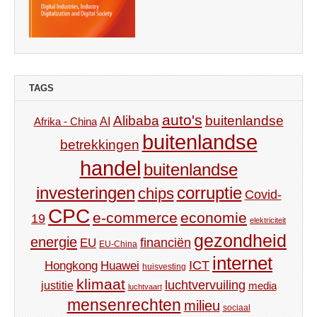
TAGS
auto's
Alibaba
buitenlandse
AI
Afrika - China
buitenlandse
betrekkingen
handel
buitenlandse
investeringen
corruptie
chips
Covid-
CPC
e-commerce
economie
19
elektriciteit
gezondheid
energie
financiën
EU
EU-China
internet
ICT
Hongkong
Huawei
huisvesting
klimaat
luchtvervuiling
justitie
media
luchtvaart
mensenrechten
milieu
sociaal