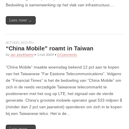
Bedoeling is samenwerking op het vlak van infrastructuur,…
Lees meer →
ACTUEEL
,
ECO-FIN
“China Mobile” roamt in Taiwan
by
Jan Jonckheere
•
1 mei 2009
•
0 Comments
“China Mobile” maakte woensdag bekend 12 pct aan te kopen
van het Taiwanese “Far Eastone Telecommunications”. Volgens
de “Financial Times” is het de bedoeling van “China Mobile” om
zich in de reeds verzadigde Taiwanese telecommarkt te
positioneren met het oog op LTE, het signaal van de vierde
generatie. China’s grootste mobiele operator gaat 533 miljoen $
(minder dan 2 pct van jaarwinst) spenderen om zich in te kopen
bij een Taiwanese telco. Het is de…
Lees meer →