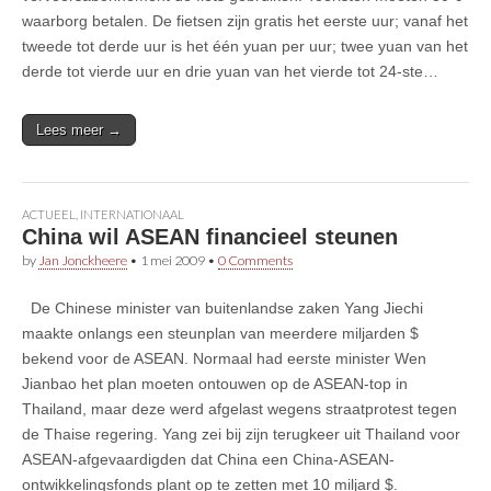
waarborg betalen. De fietsen zijn gratis het eerste uur; vanaf het
tweede tot derde uur is het één yuan per uur; twee yuan van het
derde tot vierde uur en drie yuan van het vierde tot 24-ste…
Lees meer →
ACTUEEL
,
INTERNATIONAAL
China wil ASEAN financieel steunen
by
Jan Jonckheere
•
1 mei 2009
•
0 Comments
De Chinese minister van buitenlandse zaken Yang Jiechi
maakte onlangs een steunplan van meerdere miljarden $
bekend voor de ASEAN. Normaal had eerste minister Wen
Jianbao het plan moeten ontouwen op de ASEAN-top in
Thailand, maar deze werd afgelast wegens straatprotest tegen
de Thaise regering. Yang zei bij zijn terugkeer uit Thailand voor
ASEAN-afgevaardigden dat China een China-ASEAN-
ontwikkelingsfonds plant op te zetten met 10 miljard $.