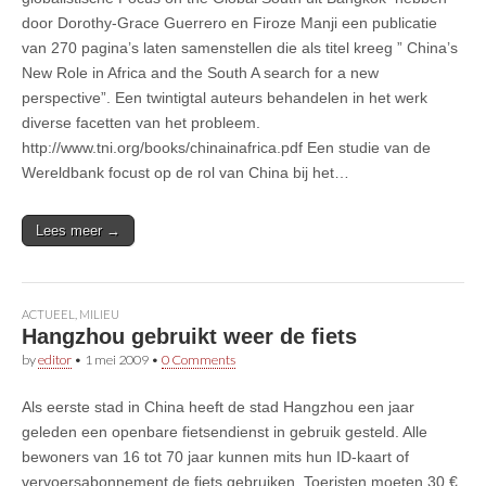
door Dorothy-Grace Guerrero en Firoze Manji een publicatie
van 270 pagina’s laten samenstellen die als titel kreeg ” China’s
New Role in Africa and the South A search for a new
perspective”. Een twintigtal auteurs behandelen in het werk
diverse facetten van het probleem.
http://www.tni.org/books/chinainafrica.pdf Een studie van de
Wereldbank focust op de rol van China bij het…
Lees meer →
ACTUEEL
,
MILIEU
Hangzhou gebruikt weer de fiets
by
editor
•
1 mei 2009
•
0 Comments
Als eerste stad in China heeft de stad Hangzhou een jaar
geleden een openbare fietsendienst in gebruik gesteld. Alle
bewoners van 16 tot 70 jaar kunnen mits hun ID-kaart of
vervoersabonnement de fiets gebruiken. Toeristen moeten 30 €