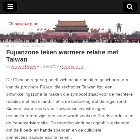
Chinasquare.be
ACTUEEL
,
STAD & REGIO
Fujianzone teken warmere relatie met
Taiwan
by
Jan Jonckheere
•
5 mei 2009
•
0 Comments
De Chinese regering heeft zich achter het idee geschaard om
van de provincie Fujian, die rechtover Taiwan ligt, een
ontwikkelingszone te maken die symbool staat voor de hechtere
relaties met het eiland. Het is de bedoeling dat de regio rond
Xiamen, waar reeds veel Taiwanese investeringen
geconcentreerd zijn, een zone wordt zoals de Parelrivierdelta en
de Yangtzerivierdelta. De regering vindt het ogenblik gekomen
om de bloed- en handelsbanden en de culturele
connecties nauwer aan te halen…