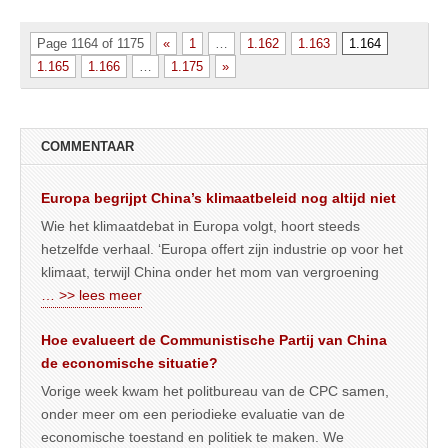
Page 1164 of 1175
«
1
…
1.162
1.163
1.164
1.165
1.166
…
1.175
»
COMMENTAAR
Europa begrijpt China’s klimaatbeleid nog altijd niet
Wie het klimaatdebat in Europa volgt, hoort steeds
hetzelfde verhaal. ‘Europa offert zijn industrie op voor het
klimaat, terwijl China onder het mom van vergroening
… >> lees meer
Hoe evalueert de Communistische Partij van China
de economische situatie?
Vorige week kwam het politbureau van de CPC samen,
onder meer om een periodieke evaluatie van de
economische toestand en politiek te maken. We