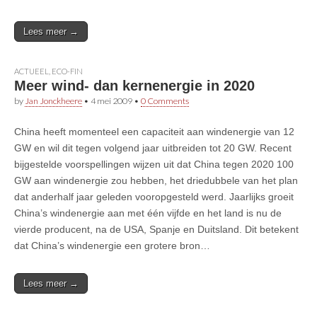
Lees meer →
ACTUEEL
,
ECO-FIN
Meer wind- dan kernenergie in 2020
by
Jan Jonckheere
•
4 mei 2009
•
0 Comments
China heeft momenteel een capaciteit aan windenergie van 12
GW en wil dit tegen volgend jaar uitbreiden tot 20 GW. Recent
bijgestelde voorspellingen wijzen uit dat China tegen 2020 100
GW aan windenergie zou hebben, het driedubbele van het plan
dat anderhalf jaar geleden vooropgesteld werd. Jaarlijks groeit
China’s windenergie aan met één vijfde en het land is nu de
vierde producent, na de USA, Spanje en Duitsland. Dit betekent
dat China’s windenergie een grotere bron…
Lees meer →