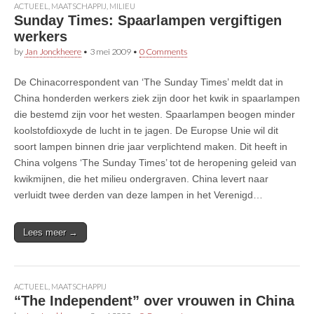
ACTUEEL
,
MAATSCHAPPIJ
,
MILIEU
Sunday Times: Spaarlampen vergiftigen
werkers
by
Jan Jonckheere
•
3 mei 2009
•
0 Comments
De Chinacorrespondent van ‘The Sunday Times’ meldt dat in
China honderden werkers ziek zijn door het kwik in spaarlampen
die bestemd zijn voor het westen. Spaarlampen beogen minder
koolstofdioxyde de lucht in te jagen. De Europse Unie wil dit
soort lampen binnen drie jaar verplichtend maken. Dit heeft in
China volgens ‘The Sunday Times’ tot de heropening geleid van
kwikmijnen, die het milieu ondergraven. China levert naar
verluidt twee derden van deze lampen in het Verenigd…
Lees meer →
ACTUEEL
,
MAATSCHAPPIJ
“The Independent” over vrouwen in China