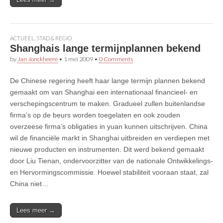
ACTUEEL
,
STAD & REGIO
Shanghais lange termijnplannen bekend
by
Jan Jonckheere
•
1 mei 2009
•
0 Comments
De Chinese regering heeft haar lange termijn plannen bekend
gemaakt om van Shanghai een internationaal financieel- en
verschepingscentrum te maken. Gradueel zullen buitenlandse
firma’s op de beurs worden toegelaten en ook zouden
overzeese firma’s obligaties in yuan kunnen uitschrijven. China
wil de financiële markt in Shanghai uitbreiden en verdiepen met
nieuwe producten en instrumenten. Dit werd bekend gemaakt
door Liu Tienan, ondervoorzitter van de nationale Ontwikkelings-
en Hervormingscommissie. Hoewel stabiliteit vooraan staat, zal
China niet…
Lees meer →