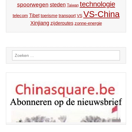
technologie
spoorwegen
steden
Taiwan
VS-China
Tibet
toerisme
transport
telecom
VS
Xinjiang
zijderoutes
zonne-energie
Zoeken
naar: