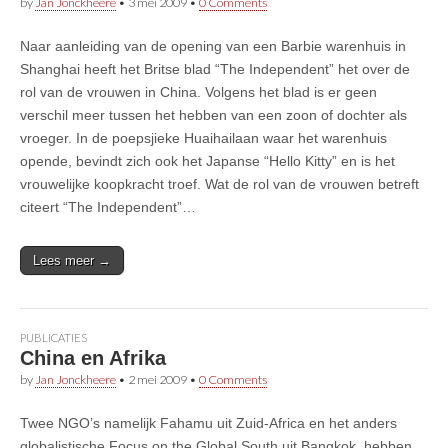
by
Jan Jonckheere
•
3 mei 2009
•
0 Comments
Naar aanleiding van de opening van een Barbie warenhuis in
Shanghai heeft het Britse blad “The Independent” het over de
rol van de vrouwen in China. Volgens het blad is er geen
verschil meer tussen het hebben van een zoon of dochter als
vroeger. In de poepsjieke Huaihailaan waar het warenhuis
opende, bevindt zich ook het Japanse “Hello Kitty” en is het
vrouwelijke koopkracht troef. Wat de rol van de vrouwen betreft
citeert “The Independent”…
Lees meer →
PUBLICATIES
China en Afrika
by
Jan Jonckheere
•
2 mei 2009
•
0 Comments
Twee NGO’s namelijk Fahamu uit Zuid-Africa en het anders
globalistische Focus on the Global South uit Bangkok hebben