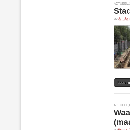
ACTUEEL
,
Sta
by
Jan Jon
Lees m
ACTUEEL
,
Waa
(maa
by
Frank W