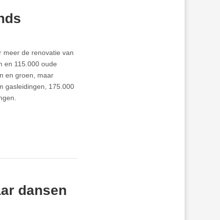
nds
r meer de renovatie van
en en 115.000 oude
en en groen, maar
m gasleidingen, 175.000
ngen.
aar dansen