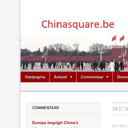
Chinasquare.
Skip
Main
Startpagina
Actueel
Commentaar
Dossi
to
menu
Sub
content
menu
COMMENTAAR
2437 S
Europa begrijpt China’s
ACTUEEL
,