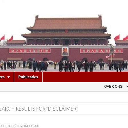
be
ers
Publicaties
OVER ONS
EARCH RESULTS FOR "DISCLAIMER"
ECO-FIN
,
INTERNATIONAAL