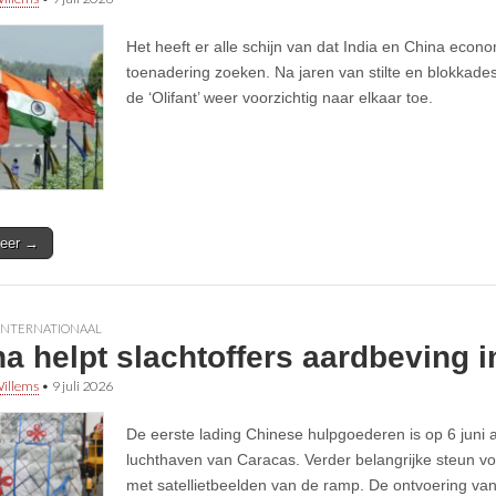
Het heeft er alle schijn van dat India en China econ
toenadering zoeken. Na jaren van stilte en blokkade
de ‘Olifant’ weer voorzichtig naar elkaar toe.
eer →
INTERNATIONAAL
a helpt slachtoffers aardbeving 
illems
•
9 juli 2026
De eerste lading Chinese hulpgoederen is op 6 jun
luchthaven van Caracas. Verder belangrijke steun vol
met satellietbeelden van de ramp. De ontvoering va