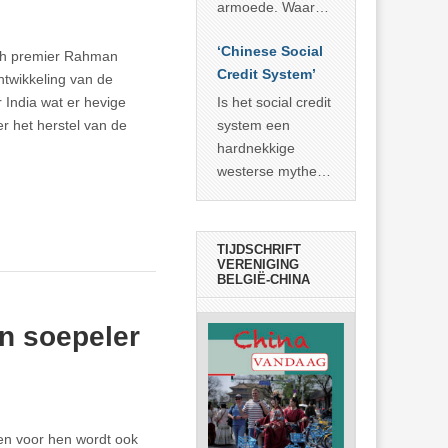
economisch
econoom Michael
armoede. Waar
wonder
Roberts. Het laat
China er de
zien dat
‘Chinese Social
voorbije veertig
sh premier Rahman
… >> lees meer
Credit System’
jaar in slaagde
twikkeling van de
meer dan 800
 India wat er hevige
Is het social credit
miljoen mensen
r het herstel van de
system een
uit de armoede
hardnekkige
… >> lees meer
westerse mythe of
de dagelijkse
realiteit in China?
TIJDSCHRIFT
VERENIGING
BELGIË-CHINA
n soepeler
 en voor hen wordt ook