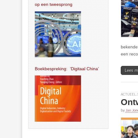
op een tweesprong
bekende 
een reco
Boekbespreking: ‘Digitaal China’
Lees m
ACTUEEL
,
Ont
by
Jan Jon