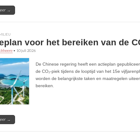
eer →
MILIEU
eplan voor het bereiken van de C
ckheere
•
10 juli 2026
De Chinese regering heeft een actieplan gepubliceer
de CO₂-piek tijdens de looptijd van het 15e vijfjaren
worden de belangrijkste taken en maatregelen uiteen
bereiken.
eer →