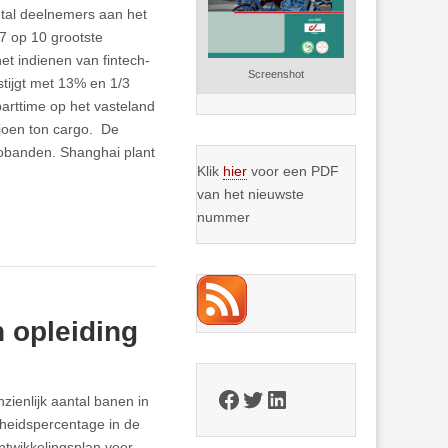
ntal deelnemers aan het
 7 op 10 grootste
et indienen van fintech-
Screenshot
stijgt met 13% en 1/3
arttime op het vasteland
joen ton cargo. De
tobanden. Shanghai plant
Klik
hier
voor een PDF
van het nieuwste
nummer
 opleiding
Facebook
Twitter
LinkedIn
zienlijk aantal banen in
sheidspercentage in de
ontwikkelingsplan voor