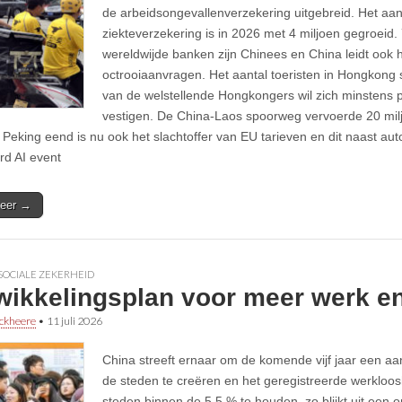
de arbeidsongevallenverzekering uitgebreid. Het aa
ziekteverzekering is in 2026 met 4 miljoen gegroeid.
wereldwijde banken zijn Chinees en China leidt ook h
octrooiaanvragen. Het aantal toeristen in Hongkong 
van de welstellende Hongkongers wil zich minstens p
vestigen. De China-Laos spoorweg vervoerde 20 mil
Peking eend is nu ook het slachtoffer van EU tarieven en dit naast au
rd AI event
eer →
SOCIALE ZEKERHEID
wikkelingsplan voor meer werk en
ckheere
•
11 juli 2026
China streeft ernaar om de komende vijf jaar een aan
de steden te creëren en het geregistreerde werkloo
steden binnen de 5,5 % te houden, zo blijkt uit een 