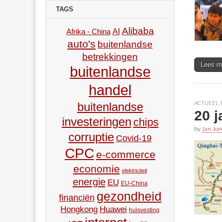
TAGS
Alibaba
AI
Afrika - China
auto's
buitenlandse
betrekkingen
Lees m
buitenlandse
handel
ACTUEEL
,
buitenlandse
20 j
investeringen
chips
by
Jan Jon
corruptie
Covid-19
CPC
e-commerce
economie
elektriciteit
energie
EU
EU-China
gezondheid
financiën
Hongkong
Huawei
huisvesting