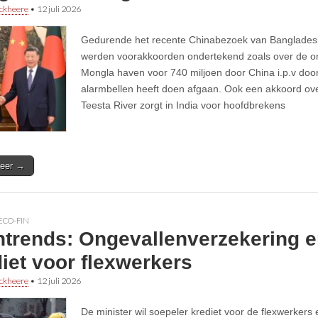
ckheere
•
12 juli 2026
Gedurende het recente Chinabezoek van Banglade
werden voorakkoorden ondertekend zoals over de on
Mongla haven voor 740 miljoen door China i.p.v door
alarmbellen heeft doen afgaan. Ook een akkoord ove
Teesta River zorgt in India voor hoofdbrekens
eer →
ECO-FIN
htrends: Ongevallenverzekering e
iet voor flexwerkers
ckheere
•
12 juli 2026
De minister wil soepeler krediet voor de flexwerkers