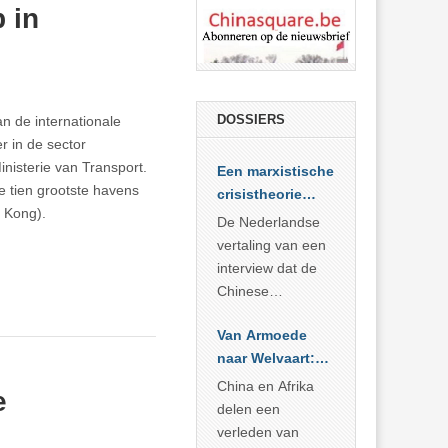
 in
DOSSIERS
n de internationale
r in de sector
inisterie van Transport.
Een marxistische
e tien grootste havens
crisistheorie
g Kong).
voor vandaag
De Nederlandse
vertaling van een
interview dat de
Chinese
Academie voor
Van Armoede
Sociale
naar Welvaart:
Wetenschappen
Wat Afrika kan
afnam van de
China en Afrika
e
leren van
Britse
delen een
China’s
marxistische
verleden van