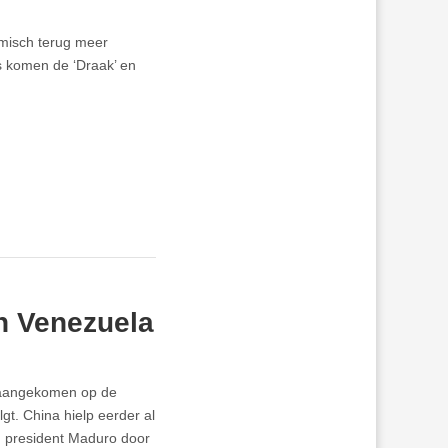
omisch terug meer
s komen de ‘Draak’ en
in Venezuela
i aangekomen op de
gt. China hielp eerder al
n president Maduro door