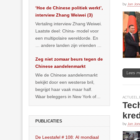
het land dan maar? ‘Dat
by
Jan Jon
‘Hoe de Chinese politiek werkt’,
… >> lees meer
interview Zhang Weiwei (3)
Vertaling interview Zhang Weiwei.
Laatste deel: China- model voor
een multipolaire wereldorde. En
… andere landen zijn vrienden of
kunnen het worden.
Zeg niet zomaar beurs tegen de
Chinese aandelenmarkt
Lees m
Wie de Chinese aandelenmarkt
bekijkt door een westerse bril,
begrijpt haar vaak maar half.
Waar beleggers in New York of
ACTUEEL
,
Tec
Londen vooral kijken naar winst,
… >> lees meer
kred
PUBLICATIES
by
Jan Jon
De Leestafel # 108: AI mondiaal