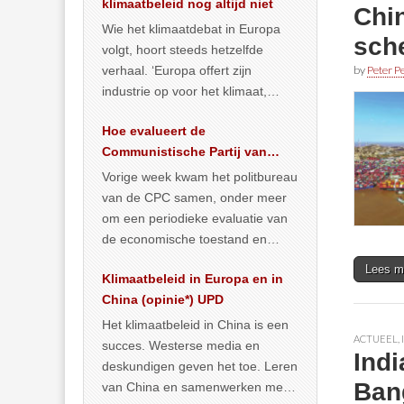
klimaatbeleid nog altijd niet
Chin
Wie het klimaatdebat in Europa
sch
volgt, hoort steeds hetzelfde
verhaal. ‘Europa offert zijn
by
Peter Pe
industrie op voor het klimaat,
terwijl China onder het mom van
Hoe evalueert de
vergroening
… >> lees meer
Communistische Partij van
China de economische
Vorige week kwam het politbureau
situatie?
van de CPC samen, onder meer
om een periodieke evaluatie van
de economische toestand en
politiek te maken. We
Lees m
Klimaatbeleid in Europa en in
publiceerden
… >> lees meer
China (opinie*) UPD
Het klimaatbeleid in China is een
ACTUEEL
,
succes. Westerse media en
Ind
deskundigen geven het toe. Leren
Ban
van China en samenwerken met