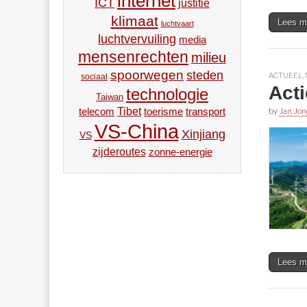
internet
ICT
justitie
klimaat
Lees m
luchtvaart
luchtvervuiling
media
mensenrechten
milieu
spoorwegen
steden
ACTUEEL
,
sociaal
Acti
technologie
Taiwan
by
Jan Jon
Tibet
toerisme
transport
telecom
VS-China
Xinjiang
VS
zijderoutes
zonne-energie
Lees m