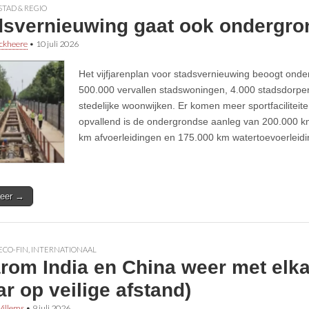
STAD & REGIO
dsvernieuwing gaat ook ondergro
ckheere
•
10 juli 2026
Het vijfjarenplan voor stadsvernieuwing beoogt onde
500.000 vervallen stadswoningen, 4.000 stadsdorp
stedelijke woonwijken. Er komen meer sportfaciliteit
opvallend is de ondergrondse aanleg van 200.000 k
km afvoerleidingen en 175.000 km watertoevoerleidi
eer →
ECO-FIN
,
INTERNATIONAAL
rom India en China weer met elk
r op veilige afstand)
illems
•
9 juli 2026