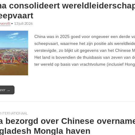
a consolideert wereldleiderschap
eepvaart
verelli
•
13 juli 2026
China was in 2025 goed voor ongeveer een derde va
scheepvaart, waarmee het zijn positie als wereldleide
verstevigde, zo blijkt uit gegevens van het Chinese M
Het land is bovendien de thuisbasis van zeven van d
ter wereld op basis van vrachtvolume (inclusief Hon
eer →
INTERNATIONAAL
ia bezorgd over Chinese overnam
gladesh Mongla haven