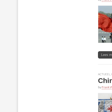
Lees m
ACTUEEL
,
Chin
by
Frank W