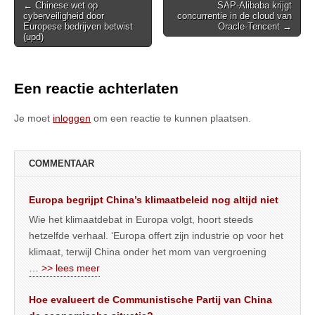
Post
← Chinese wet op
SAP-Alibaba krijgt
cyberveiligheid door
concurrentie in de cloud van
navigation
Europese bedrijven betwist
Oracle-Tencent →
(upd)
Een reactie achterlaten
Je moet
inloggen
om een reactie te kunnen plaatsen.
COMMENTAAR
Europa begrijpt China’s klimaatbeleid nog altijd niet
Wie het klimaatdebat in Europa volgt, hoort steeds
hetzelfde verhaal. ‘Europa offert zijn industrie op voor het
klimaat, terwijl China onder het mom van vergroening
… >> lees meer
Hoe evalueert de Communistische Partij van China