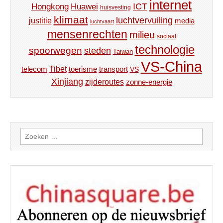
internet
ICT
Hongkong
Huawei
huisvesting
klimaat
luchtvervuiling
justitie
media
luchtvaart
mensenrechten
milieu
sociaal
technologie
spoorwegen
steden
Taiwan
VS-China
Tibet
toerisme
transport
telecom
VS
Xinjiang
zijderoutes
zonne-energie
Zoeken
naar: