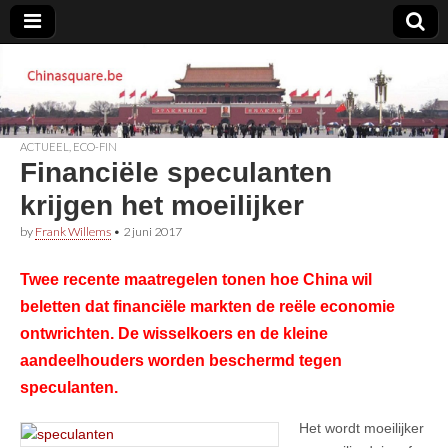
Chinasquare.be
ACTUEEL
,
ECO-FIN
Financiële speculanten
krijgen het moeilijker
by
Frank Willems
•
2 juni 2017
Twee recente maatregelen tonen hoe China wil
beletten dat financiële markten de reële economie
ontwrichten. De wisselkoers en de kleine
aandeelhouders worden beschermd tegen
speculanten.
Het wordt moeilijker