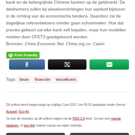
bank en de belangrijkste Chinese banken op de geldmarkt. De
deelnemers zullen bij wisselverrichtingen hun aanbod bijsturen
in de richting van de economische tendens. Daardoor zal de
dagelijkse referentiekoers minder gaan schommelen. Hoe dat
precies gebeurt zal elke bank zelf bepalen, maar hun modellen
moeten door CFETS goedgekeurd worden.
Bronnen:
China Economic Net, China.org.cn, Caixin
Tags:
beurs
financiën
wisselkoers
Dit artikel werd toegevoegd op vrijdag 2 juni 2017 om 05:53 geplaatst onder thema
Actueel
,
Eco-fin
.
Je kan de reacties op dit artikel volgen via de
RSS 2.0
feed. Je kan een
reactie
plaatsen
, of
een link
maken vanop uw eigen website.