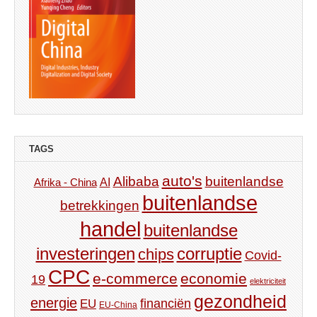
TAGS
auto's
Alibaba
buitenlandse
AI
Afrika - China
buitenlandse
betrekkingen
handel
buitenlandse
investeringen
corruptie
chips
Covid-
CPC
e-commerce
economie
19
elektriciteit
gezondheid
energie
financiën
EU
EU-China