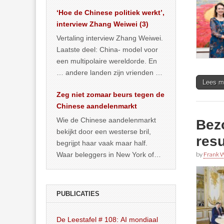
het land dan maar? ‘Dat
‘Hoe de Chinese politiek werkt’,
… >> lees meer
interview Zhang Weiwei (3)
Vertaling interview Zhang Weiwei.
Laatste deel: China- model voor
een multipolaire wereldorde. En
… andere landen zijn vrienden of
Lees m
kunnen het worden.
Zeg niet zomaar beurs tegen de
Chinese aandelenmarkt
Wie de Chinese aandelenmarkt
Bezo
bekijkt door een westerse bril,
resu
begrijpt haar vaak maar half.
Waar beleggers in New York of
by
Frank W
Londen vooral kijken naar winst,
… >> lees meer
PUBLICATIES
De Leestafel # 108: AI mondiaal