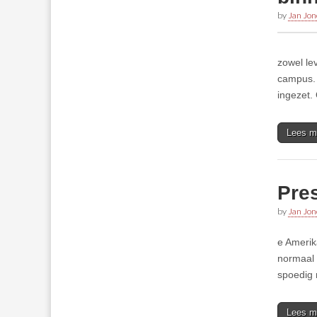
by
Jan Jon
zowel le
campus. 
ingezet.
Lees m
Pres
by
Jan Jon
e Amerik
normaal 
spoedig 
Lees m