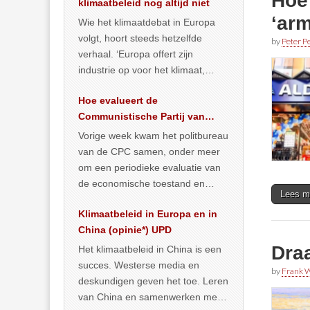
Hoe 
klimaatbeleid nog altijd niet
‘ar
Wie het klimaatdebat in Europa
volgt, hoort steeds hetzelfde
by
Peter Pe
verhaal. ‘Europa offert zijn
industrie op voor het klimaat,
terwijl China onder het mom van
Hoe evalueert de
vergroening
… >> lees meer
Communistische Partij van
China de economische
Vorige week kwam het politbureau
situatie?
van de CPC samen, onder meer
om een periodieke evaluatie van
de economische toestand en
Lees m
politiek te maken. We
Klimaatbeleid in Europa en in
publiceerden
… >> lees meer
China (opinie*) UPD
Draa
Het klimaatbeleid in China is een
succes. Westerse media en
by
Frank W
deskundigen geven het toe. Leren
van China en samenwerken met