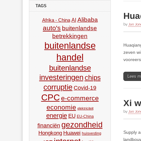
TAGS
Hua
Alibaba
AI
Afrika - China
by
Jan Jon
auto's
buitenlandse
betrekkingen
buitenlandse
Huaqiang
zeven wi
handel
vooreers
buitenlandse
investeringen
chips
Lees m
corruptie
Covid-19
CPC
e-commerce
Xi w
economie
elektriciteit
by
Jan Jon
energie
EU
EU-China
gezondheid
financiën
Supply a
Hongkong
Huawei
huisvesting
landbouw