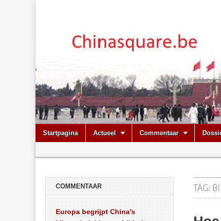
Chinasquare.
Skip
Main
Startpagina
Actueel
Commentaar
Dossi
to
menu
Sub
content
menu
COMMENTAAR
TAG:
B
Europa begrijpt China’s