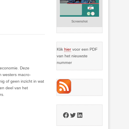
Screenshot
Klik
hier
voor een PDF
van het nieuwste
nummer
 economie. Deze
en westers macro-
ig of geen inzicht in wat
 een deel van het
rs.
Facebook
Twitter
LinkedIn