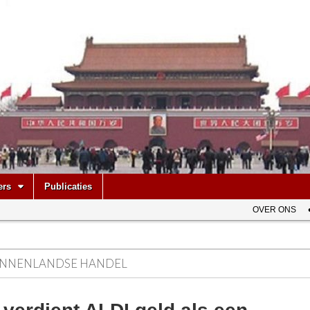
be
ers
Publicaties
OVER ONS
INNENLANDSE HANDEL