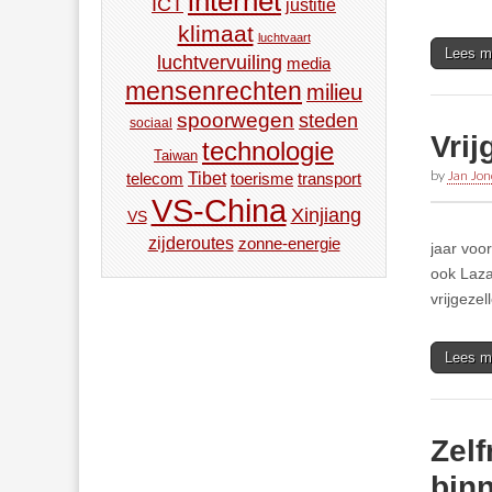
internet
ICT
justitie
klimaat
luchtvaart
Lees m
luchtvervuiling
media
mensenrechten
milieu
spoorwegen
steden
sociaal
Vrij
technologie
Taiwan
by
Jan Jon
Tibet
toerisme
transport
telecom
VS-China
Xinjiang
VS
zijderoutes
zonne-energie
jaar voo
ook Laza
vrijgezel
Lees m
Zelf
bin