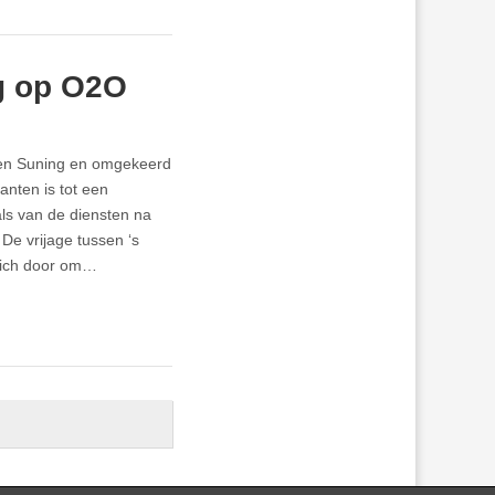
g op O2O
ten Suning en omgekeerd
anten is tot een
ls van de diensten na
De vrijage tussen ‘s
 zich door om…