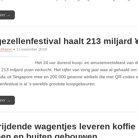
eer →
gezellenfestival haalt 213 miljard
ckheere
•
11 november 2018
Het 24 uur durend koop- en amusementsfeest van de V
r 213 miljard yuan verkocht. Het cijfer van vorig jaar was al gehaald om
da uit Singapore mee en 200.000 gewone winkels die met QR-codes 
lenfestival is al ’s werelds grootste koopgebeuren.
eer →
rijdende wagentjes leveren koffie
nen en buiten gebouwen