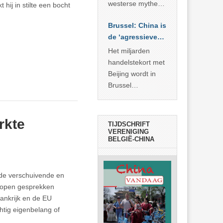
… >> lees meer
westerse mythe of
hij in stilte een bocht
de dagelijkse
Brussel: China is
realiteit in China?
de ‘agressieve
schuldige’
Het miljarden
handelstekort met
Beijing wordt in
Brussel
voorgesteld als
bewijs van
economische
rkte
TIJDSCHRIFT
agressie. In
VERENIGING
BELGIË-CHINA
werkelijkheid
verhult die
spectaculaire
t de verschuivende en
rekensom vooral
n open gesprekken
de industriële
rankrijk en de EU
achterstand die
htig eigenbelang of
… >> lees meer