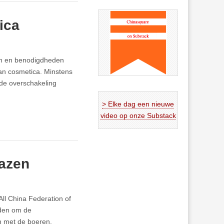
ica
en en benodigdheden
an cosmetica. Minstens
 de overschakeling
> Elke dag een nieuwe
video op onze Substack
lazen
All China Federation of
rden om de
en met de boeren.