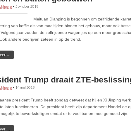
ckheere
•
5 oktober 2018
Meituan Dianping is begonnen om zelfrijdende karretj
vering van koffie als van maaltijden binnen het gebouw, maar ook tus
Volgend jaar zouden de zelfrijdende wagentjes op een meer grootsch
 Ook andere bedrijven zeteen in op de trend.
eer →
ident Trump draait ZTE-beslissin
ckheere
•
14 mei 2018
aanse president Trump heeft zondag getweet dat hij en Xi Jinping we
te laten functioneren. De president heeft zijn departement Handel de 
mogelijk te bewerkstelligen omdat er te veel banen mee gemoeid zijn.
eer →