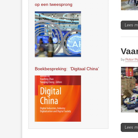
op een tweesprong
Lees m
Vaar
by
Peter Pe
Boekbespreking: ‘Digitaal China’
Lees m