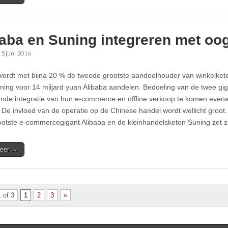
baba en Suning integreren met oo
•
5 juni 2016
wordt met bijna 20 % de tweede grootste aandeelhouder van winkelke
ning voor 14 miljard yuan Alibaba aandelen. Bedoeling van de twee gig
nde integratie van hun e-commerce en offline verkoop te komen evena
 De invloed van de operatie op de Chinese handel wordt wellicht groot. 
ootste e-commercegigant Alibaba en de kleinhandelsketen Suning zet
eer →
 of 3
1
2
3
»