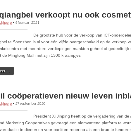
qiangbei verkoopt nu ook cosmet
ckheere
•
6 februari 2021
De grootste hub voor de verkoop van ICT-onderdel
bei te Shenzhen is al voor één vijfde overgeschakeld op de verkoop v
nkelcentra met meerdere verdiepingen maakten geheel of gedeeltelijk
t de Mingtong Mall met zijn 1300 kraampjes
eer →
il coöperatieven nieuw leven inb
ckheere
•
27 september 2020
President Xi Jinping heeft op de vergadering van de 
nd Marketing Cooperatives gevraagd een alomvattend platform te wo
productie te dienen en voor partij en regering als een brug te funger