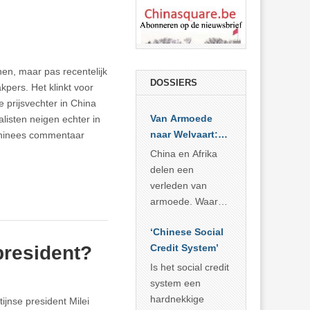
nen, maar pas recentelijk
DOSSIERS
kpers. Het klinkt voor
 prijsvechter in China
Van Armoede
alisten neigen echter in
naar Welvaart:
 Chinees commentaar
Wat Afrika kan
China en Afrika
leren van
delen een
China’s
verleden van
economisch
armoede. Waar
wonder
China er de
‘Chinese Social
voorbije veertig
president?
Credit System’
jaar in slaagde
meer dan 800
Is het social credit
miljoen mensen
system een
uit de armoede
hardnekkige
ijnse president Milei