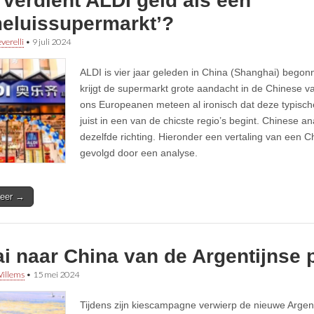
verdient ALDI geld als een
meluissupermarkt’?
verelli
•
9 juli 2024
ALDI is vier jaar geleden in China (Shanghai) begon
krijgt de supermarkt grote aandacht in de Chinese va
ons Europeanen meteen al ironisch dat deze typische
juist in een van de chicste regio’s begint. Chinese an
dezelfde richting. Hieronder een vertaling van een
gevolgd door een analyse.
eer →
i naar China van de Argentijnse 
illems
•
15 mei 2024
Tijdens zijn kiescampagne verwierp de nieuwe Argent