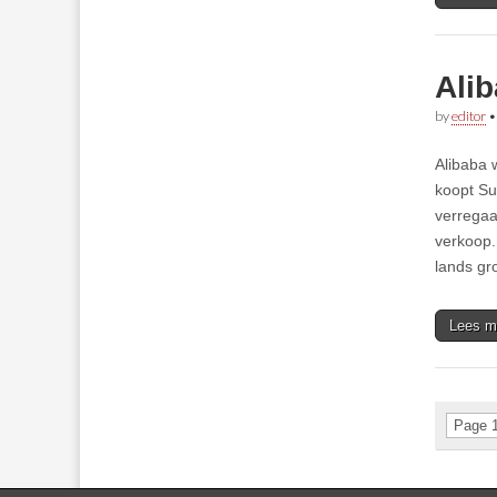
Ali
by
editor
Alibaba 
koopt Su
verregaa
verkoop.
lands gr
Lees m
Page 1