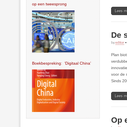
op een tweesprong
Lees m
De 
by
editor
Plan bio
verdubbe
Boekbespreking: ‘Digitaal China’
innovati
voor de 
Sinds 20
Lees m
Op 