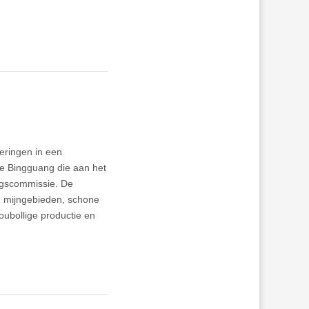
eringen in een
 He Bingguang die aan het
ngscommissie. De
n mijngebieden, schone
oubollige productie en