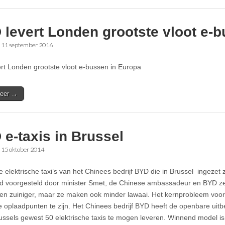
 levert Londen grootste vloot e-
•
11 september 2016
rt Londen grootste vloot e-bussen in Europa
eer →
e-taxis in Brussel
•
15 oktober 2014
e elektrische taxi’s van het Chinees bedrijf BYD die in Brussel ingezet
d voorgesteld door minister Smet, de Chinese ambassadeur en BYD zelf
en zuiniger, maar ze maken ook minder lawaai. Het kernprobleem voor
de oplaadpunten te zijn. Het Chinees bedrijf BYD heeft de openbare u
russels gewest 50 elektrische taxis te mogen leveren. Winnend model i