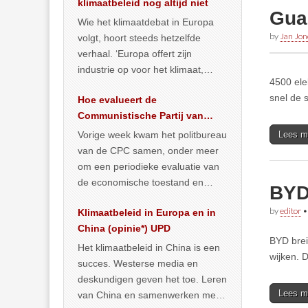
klimaatbeleid nog altijd niet
Gua
Wie het klimaatdebat in Europa
by
Jan Jon
volgt, hoort steeds hetzelfde
verhaal. ‘Europa offert zijn
industrie op voor het klimaat,
4500 ele
terwijl China onder het mom van
snel de 
Hoe evalueert de
vergroening
… >> lees meer
Communistische Partij van
China de economische
Vorige week kwam het politbureau
Lees m
situatie?
van de CPC samen, onder meer
om een periodieke evaluatie van
de economische toestand en
BYD 
politiek te maken. We
by
editor
Klimaatbeleid in Europa en in
publiceerden
… >> lees meer
China (opinie*) UPD
BYD brei
Het klimaatbeleid in China is een
wijken. 
succes. Westerse media en
deskundigen geven het toe. Leren
Lees m
van China en samenwerken met