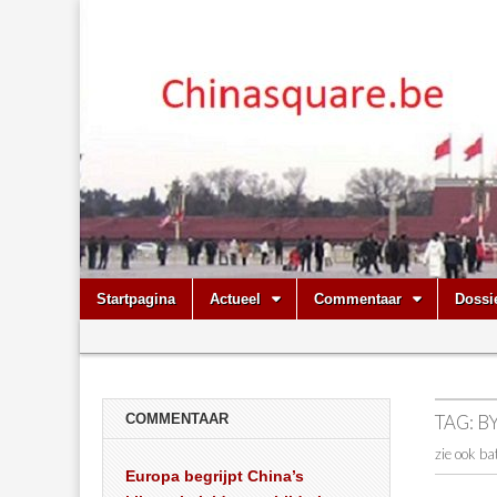
Chinasquare.
Skip
Main
Startpagina
Actueel
Commentaar
Dossi
to
menu
Sub
content
menu
COMMENTAAR
TAG:
B
zie ook ba
Europa begrijpt China’s