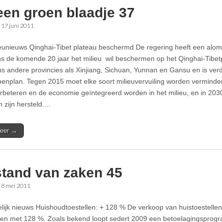
een groen blaadje 37
•
17 juni 2011
ieunieuws Qinghai-Tibet plateau beschermd De regering heeft een alom
ens de komende 20 jaar het milieu wil beschermen op het Qinghai-Tibetp
 andere provincies als Xinjiang, Sichuan, Yunnan en Gansu en is ver
penplan. Tegen 2015 moet elke soort milieuvervuiling worden verminde
erbeteren en de economie geïntegreerd worden in het milieu, en in 2030
 zijn hersteld.…
eer →
stand van zaken 45
•
8 mei 2011
elijk nieuws Huishoudtoestellen: + 128 % De verkoop van huistoestellen
n met 128 %. Zoals bekend loopt sedert 2009 een betoelagingsprog