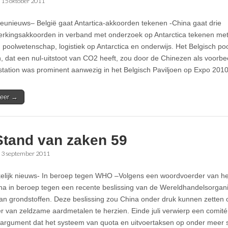
•
15 oktober 2011
lieunieuws– België gaat Antartica-akkoorden tekenen -China gaat drie
kingsakkoorden in verband met onderzoek op Antarctica tekenen met
n poolwetenschap, logistiek op Antarctica en onderwijs. Het Belgisch poo
h, dat een nul-uitstoot van CO2 heeft, zou door de Chinezen als voorb
station was prominent aanwezig in het Belgisch Paviljoen op Expo 2010
eer →
Stand van zaken 59
•
3 september 2011
kelijk nieuws- In beroep tegen WHO –Volgens een woordvoerder van he
na in beroep tegen een recente beslissing van de Wereldhandelsorgani
van grondstoffen. Deze beslissing zou China onder druk kunnen zetten
er van zeldzame aardmetalen te herzien. Einde juli verwierp een comi
argument dat het systeem van quota en uitvoertaksen op onder meer st