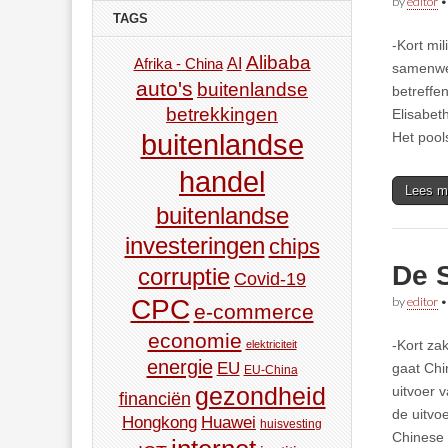
by
editor
TAGS
-Kort mi
Alibaba
AI
Afrika - China
samenwer
auto's
buitenlandse
betreffe
betrekkingen
Elisabet
Het pool
buitenlandse
handel
Lees m
buitenlandse
investeringen
chips
De 
corruptie
Covid-19
by
editor
CPC
e-commerce
economie
-Kort za
elektriciteit
energie
EU
gaat Chi
EU-China
gezondheid
uitvoer 
financiën
de uitvo
Hongkong
Huawei
huisvesting
Chinese 