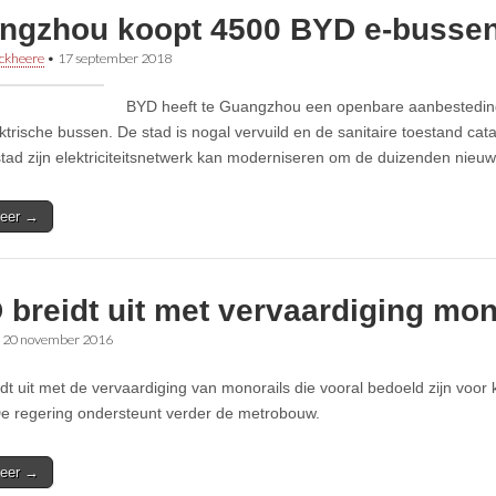
ngzhou koopt 4500 BYD e-busse
ckheere
•
17 september 2018
BYD heeft te Guangzhou een openbare aanbestedin
ktrische bussen. De stad is nogal vervuild en de sanitaire toestand cata
stad zijn elektriciteitsnetwerk kan moderniseren om de duizenden nieu
eer →
breidt uit met vervaardiging mon
•
20 november 2016
dt uit met de vervaardiging van monorails die vooral bedoeld zijn voor 
De regering ondersteunt verder de metrobouw.
eer →