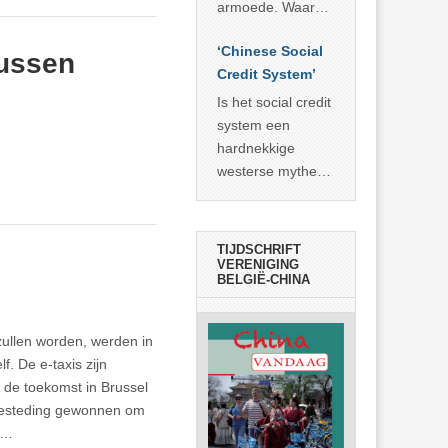
economisch
econoom Michael
armoede. Waar
wonder
Roberts. Het laat
China er de
zien dat
‘Chinese Social
voorbije veertig
bussen
… >> lees meer
Credit System’
jaar in slaagde
meer dan 800
Is het social credit
miljoen mensen
system een
uit de armoede
hardnekkige
… >> lees meer
westerse mythe of
de dagelijkse
realiteit in China?
TIJDSCHRIFT
VERENIGING
BELGIË-CHINA
 zullen worden, werden in
. De e-taxis zijn
 de toekomst in Brussel
itbesteding gewonnen om
s…