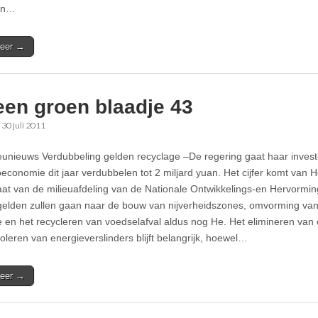
en…
eer →
een groen blaadje 43
•
30 juli 2011
ieunieuws Verdubbeling gelden recyclage –De regering gaat haar invest
peconomie dit jaar verdubbelen tot 2 miljard yuan. Het cijfer komt van
aat van de milieuafdeling van de Nationale Ontwikkelings-en Hervormi
elden zullen gaan naar de bouw van nijverheidszones, omvorming va
e en het recycleren van voedselafval aldus nog He. Het elimineren van 
roleren van energieverslinders blijft belangrijk, hoewel…
eer →