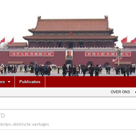
be
ers
Publicaties
OVER ONS
YD
tterijen, elektrische voertuigen