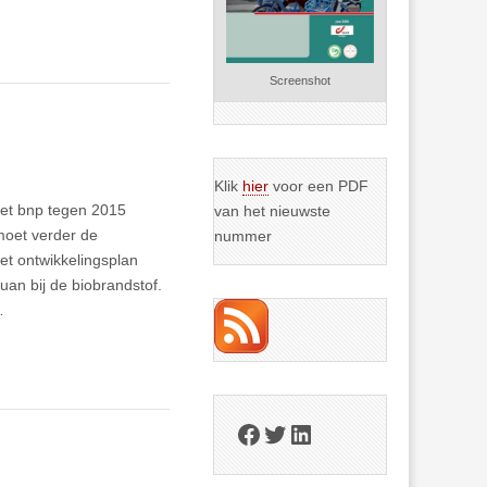
Screenshot
Klik
hier
voor een PDF
het bnp tegen 2015
van het nieuwste
moet verder de
nummer
et ontwikkelingsplan
uan bij de biobrandstof.
…
Facebook
Twitter
LinkedIn