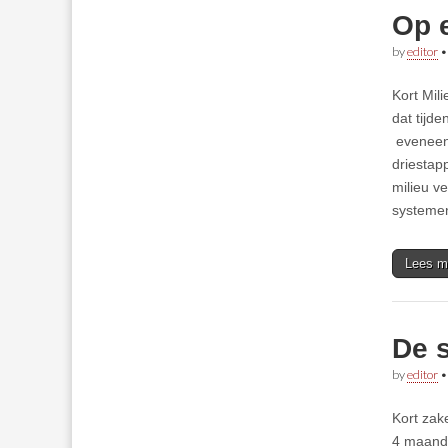
Op 
by
editor
Kort Mil
dat tijd
eveneens
driestap
milieu v
systemen
Lees m
De 
by
editor
Kort zak
4 maande