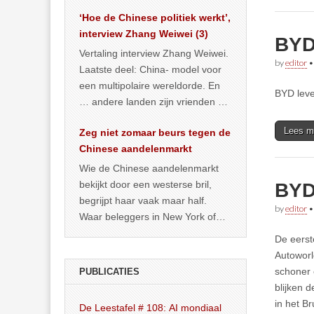
het land dan maar? ‘Dat
‘Hoe de Chinese politiek werkt’,
… >> lees meer
interview Zhang Weiwei (3)
BYD
Vertaling interview Zhang Weiwei.
by
editor
Laatste deel: China- model voor
een multipolaire wereldorde. En
BYD leve
… andere landen zijn vrienden of
kunnen het worden.
Lees m
Zeg niet zomaar beurs tegen de
Chinese aandelenmarkt
Wie de Chinese aandelenmarkt
bekijkt door een westerse bril,
BYD 
begrijpt haar vaak maar half.
by
editor
Waar beleggers in New York of
Londen vooral kijken naar winst,
De eerst
… >> lees meer
Autoworl
schoner 
PUBLICATIES
blijken 
in het B
De Leestafel # 108: AI mondiaal