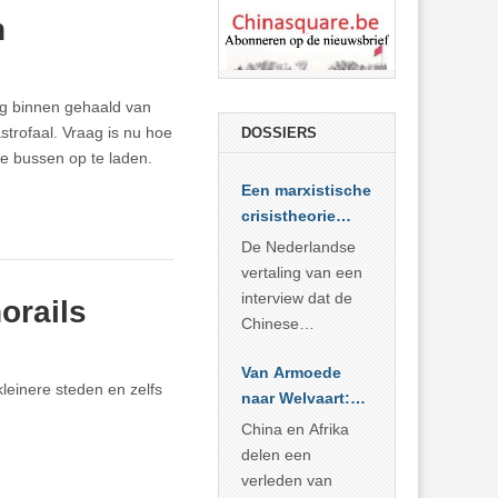
n
g binnen gehaald van
strofaal. Vraag is nu hoe
DOSSIERS
we bussen op te laden.
Een marxistische
crisistheorie
voor vandaag
De Nederlandse
vertaling van een
interview dat de
orails
Chinese
Academie voor
Van Armoede
Sociale
kleinere steden en zelfs
naar Welvaart:
Wetenschappen
Wat Afrika kan
afnam van de
China en Afrika
leren van
Britse
delen een
China’s
marxistische
verleden van