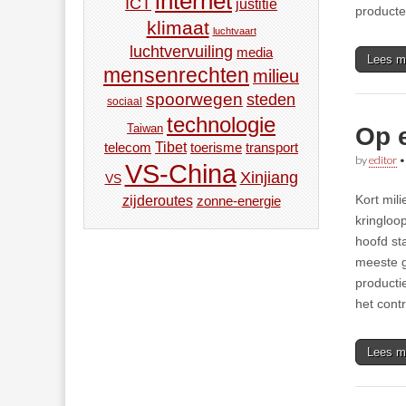
internet
ICT
justitie
product
klimaat
luchtvaart
luchtvervuiling
media
Lees m
mensenrechten
milieu
spoorwegen
steden
sociaal
technologie
Taiwan
Op 
Tibet
toerisme
transport
telecom
by
editor
VS-China
Xinjiang
VS
Kort mil
zijderoutes
zonne-energie
kringloo
hoofd st
meeste g
producti
het cont
Lees m