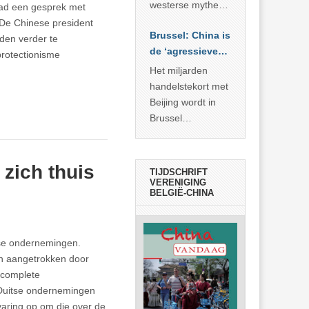
… >> lees meer
westerse mythe of
had een gesprek met
de dagelijkse
. De Chinese president
Brussel: China is
realiteit in China?
den verder te
de ‘agressieve
rotectionisme
schuldige’
Het miljarden
handelstekort met
Beijing wordt in
Brussel
voorgesteld als
bewijs van
economische
zich thuis
TIJDSCHRIFT
agressie. In
VERENIGING
BELGIË-CHINA
werkelijkheid
verhult die
spectaculaire
tse ondernemingen.
rekensom vooral
den aangetrokken door
de industriële
e complete
achterstand die
e Duitse ondernemingen
… >> lees meer
aring op om die over de