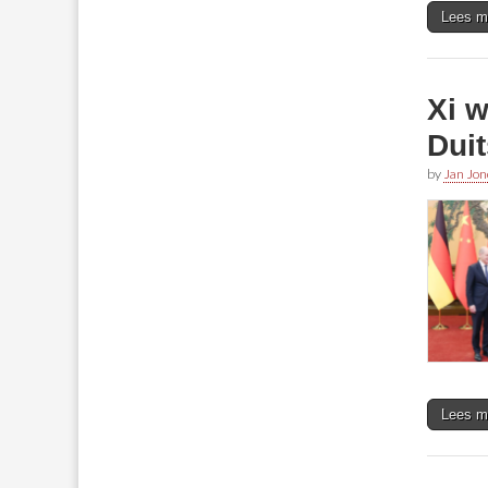
Lees m
Xi 
Dui
by
Jan Jon
Lees m