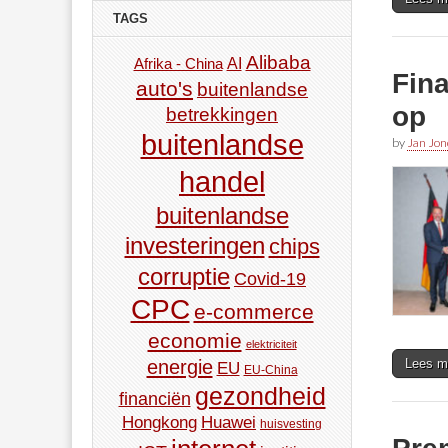
TAGS
Alibaba
AI
Afrika - China
Fina
auto's
buitenlandse
op
betrekkingen
buitenlandse
by
Jan Jon
handel
buitenlandse
investeringen
chips
corruptie
Covid-19
CPC
e-commerce
economie
elektriciteit
Lees m
energie
EU
EU-China
gezondheid
financiën
Hongkong
Huawei
huisvesting