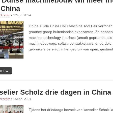
 Duitse machinebouw wil meer int
 China
ckheere
•
22 april 2024
Op de 13-de China CNC Machine Tool Fair vormden 
grootste groep buitenlandse exposanten. Ze hebben 
machine technology interface (umati) gepromoot die
machinebouwers, softwareontwikkelaars, onderdelen
gebruikers verenigt in het gebruik van open, gestan
eer →
elier Scholz drie dagen in China
ckheere
•
16 april 2024
Tijdens het driedaags bezoek van kanselier Scholz l