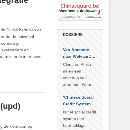
egratie
de Duitse bedrijven de
DOSSIERS
er de de universal
 wereldwijd
Van Armoede
leveranciers en
naar Welvaart:
daardiseerde interfaces
Wat Afrika kan
China en Afrika
leren van
delen een
China’s
verleden van
economisch
armoede. Waar
wonder
China er de
‘Chinese Social
voorbije veertig
 (upd)
Credit System’
jaar in slaagde
meer dan 800
Is het social credit
miljoen mensen
system een
uit de armoede
hardnekkige
ag de klemtoon op