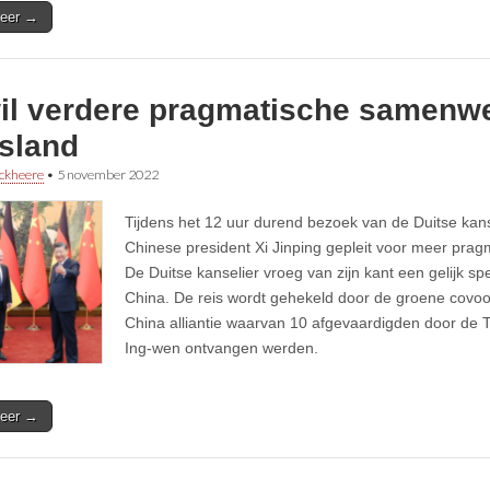
eer →
wil verdere pragmatische samenw
tsland
ckheere
•
5 november 2022
Tijdens het 12 uur durend bezoek van de Duitse kans
Chinese president Xi Jinping gepleit voor meer pra
De Duitse kanselier vroeg van zijn kant een gelijk s
China. De reis wordt gehekeld door de groene covoor
China alliantie waarvan 10 afgevaardigden door de T
Ing-wen ontvangen werden.
eer →