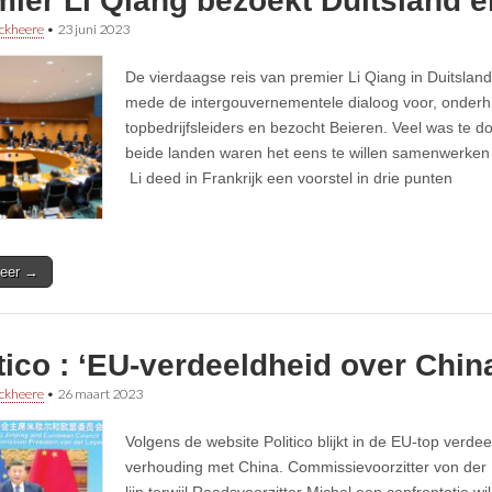
ier Li Qiang bezoekt Duitsland e
ckheere
•
23 juni 2023
De vierdaagse reis van premier Li Qiang in Duitsland 
mede de intergouvernementele dialoog voor, onderhi
topbedrijfsleiders en bezocht Beieren. Veel was te d
beide landen waren het eens te willen samenwerken 
Li deed in Frankrijk een voorstel in drie punten
eer →
tico : ‘EU-verdeeldheid over China
ckheere
•
26 maart 2023
Volgens de website Politico blijkt in de EU-top verde
verhouding met China. Commissievoorzitter von der