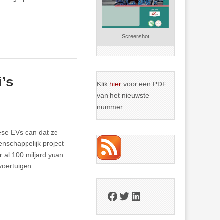
Screenshot
’s
Klik
hier
voor een PDF
van het nieuwste
nummer
ese EVs dan dat ze
enschappelijk project
 al 100 miljard yuan
voertuigen.
Facebook
Twitter
LinkedIn