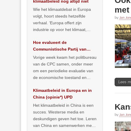
Ook
klimaatbeleid nog altijd niet
met
Wie het klimaatdebat in Europa
volgt, hoort steeds hetzelfde
by
Jan Jon
verhaal. ‘Europa offert zijn
industrie op voor het klimaat,
terwijl China onder het mom van
Hoe evalueert de
vergroening
… >> lees meer
Communistische Partij van
China de economische
Vorige week kwam het politbureau
situatie?
van de CPC samen, onder meer
om een periodieke evaluatie van
de economische toestand en
Lees m
politiek te maken. We
Klimaatbeleid in Europa en in
publiceerden
… >> lees meer
China (opinie*) UPD
Kans
Het klimaatbeleid in China is een
succes. Westerse media en
by
Jan Jon
deskundigen geven het toe. Leren
van China en samenwerken met