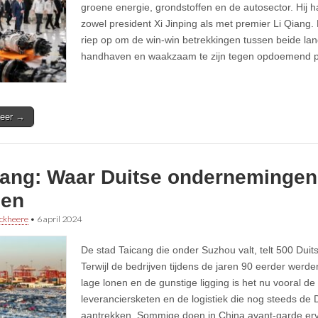
groene energie, grondstoffen en de autosector. Hij 
zowel president Xi Jinping als met premier Li Qiang
riep op om de win-win betrekkingen tussen beide lan
handhaven en waakzaam te zijn tegen opdoemend p
eer →
cang: Waar Duitse ondernemingen 
len
ckheere
•
6 april 2024
De stad Taicang die onder Suzhou valt, telt 500 Dui
Terwijl de bedrijven tijdens de jaren 90 eerder wer
lage lonen en de gunstige ligging is het nu vooral d
leveranciersketen en de logistiek die nog steeds d
aantrekken. Sommige doen in China avant-garde erv