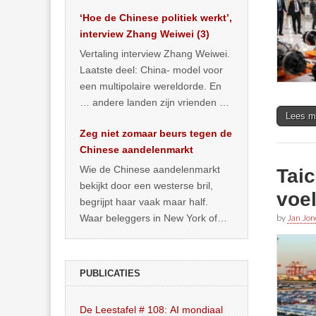
het land dan maar? ‘Dat
‘Hoe de Chinese politiek werkt’,
… >> lees meer
interview Zhang Weiwei (3)
Vertaling interview Zhang Weiwei.
Laatste deel: China- model voor
een multipolaire wereldorde. En
… andere landen zijn vrienden of
Lees m
kunnen het worden.
Zeg niet zomaar beurs tegen de
Chinese aandelenmarkt
Wie de Chinese aandelenmarkt
Tai
bekijkt door een westerse bril,
voe
begrijpt haar vaak maar half.
Waar beleggers in New York of
by
Jan Jon
Londen vooral kijken naar winst,
… >> lees meer
PUBLICATIES
De Leestafel # 108: AI mondiaal