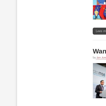
Lees m
Wan
by
Jan Jon