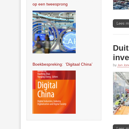
op een tweesprong
Lees m
Duit
inve
Boekbespreking: ‘Digitaal China’
by
Jan Jon
Lees m