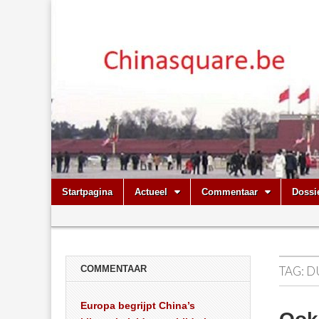
Chinasquare.
Skip
Main
Startpagina
Actueel
Commentaar
Dossi
to
menu
Sub
content
menu
COMMENTAAR
TAG:
D
Europa begrijpt China’s