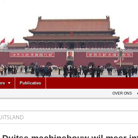
be
ers
Publicaties
OVER ONS
UITSLAND