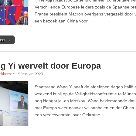
lijn terwijl Raadsvoorzitter Michel een confrontatie wi
Verschillende Europese leiders zoals de Spaanse p
Franse president Macron overigens vergezeld door 
een bezoek aan China voor.
eer →
g Yi wervelt door Europa
ckheere
•
19 februari 2023
Staatsraad Wang Yi heeft de afgelopen dagen Italië e
weekend is hij op de Veiligheidsconferentie te Münc
nog Hongarije en Moskou. Wang beklemtoonde dat 
met Europa weer nauwer wil aanhalen en dat China b
een vredesvoorstel over Oekraïne.