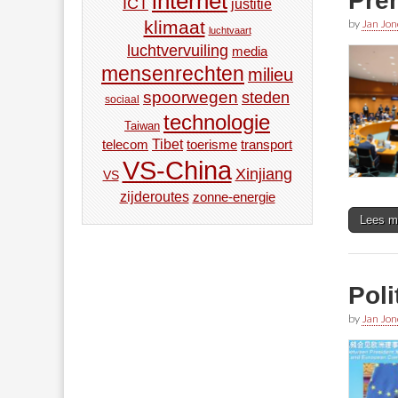
Prem
internet
ICT
justitie
by
Jan Jon
klimaat
luchtvaart
luchtvervuiling
media
mensenrechten
milieu
spoorwegen
steden
sociaal
technologie
Taiwan
Tibet
toerisme
transport
telecom
VS-China
Xinjiang
VS
zijderoutes
zonne-energie
Lees m
Poli
by
Jan Jon