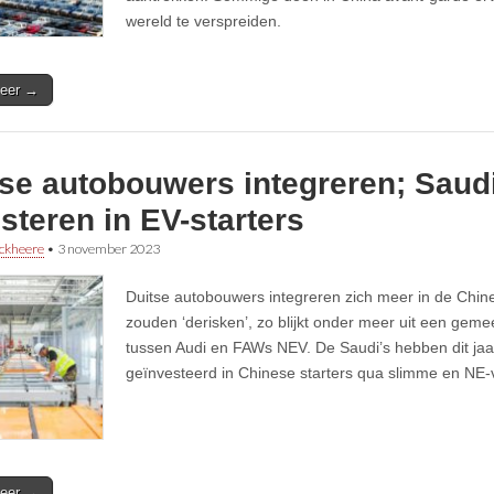
wereld te verspreiden.
eer →
se autobouwers integreren; Saudi
steren in EV-starters
ckheere
•
3 november 2023
Duitse autobouwers integreren zich meer in de Chin
zouden ‘derisken’, zo blijkt onder meer uit een geme
tussen Audi en FAWs NEV. De Saudi’s hebben dit jaar
geïnvesteerd in Chinese starters qua slimme en NE-
eer →