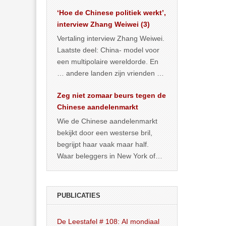
het land dan maar? ‘Dat
‘Hoe de Chinese politiek werkt’,
… >> lees meer
interview Zhang Weiwei (3)
Vertaling interview Zhang Weiwei.
Laatste deel: China- model voor
een multipolaire wereldorde. En
… andere landen zijn vrienden of
kunnen het worden.
Zeg niet zomaar beurs tegen de
Chinese aandelenmarkt
Wie de Chinese aandelenmarkt
bekijkt door een westerse bril,
begrijpt haar vaak maar half.
Waar beleggers in New York of
Londen vooral kijken naar winst,
… >> lees meer
PUBLICATIES
De Leestafel # 108: AI mondiaal