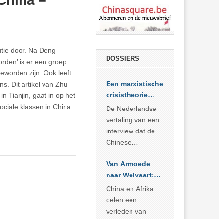
China –
tie door. Na Deng
DOSSIERS
rden’ is er een groep
worden zijn. Ook leeft
Een marxistische
s. Dit artikel van Zhu
crisistheorie
in Tianjin, gaat in op het
voor vandaag
ociale klassen in China.
De Nederlandse
vertaling van een
interview dat de
Chinese
Academie voor
Van Armoede
Sociale
naar Welvaart:
Wetenschappen
Wat Afrika kan
afnam van de
China en Afrika
leren van
Britse
delen een
China’s
marxistische
verleden van