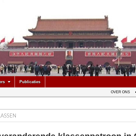
be
ers
Publicaties
OVER ONS
LASSEN