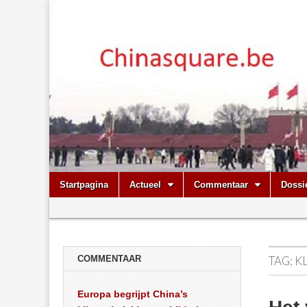
Chinasquare.
Skip
Main
Startpagina
Actueel
Commentaar
Dossi
to
menu
Sub
content
menu
COMMENTAAR
TAG:
K
Europa begrijpt China’s