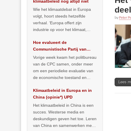
Het
klimaatbeleid nog altijd niet
deel
Wie het klimaatdebat in Europa
volgt, hoort steeds hetzelfde
by
Peter Pe
verhaal. ‘Europa offert zijn
industrie op voor het klimaat,
terwijl China onder het mom van
Hoe evalueert de
vergroening
… >> lees meer
Communistische Partij van
China de economische
Vorige week kwam het politbureau
situatie?
van de CPC samen, onder meer
om een periodieke evaluatie van
de economische toestand en
Lees m
politiek te maken. We
Klimaatbeleid in Europa en in
publiceerden
… >> lees meer
China (opinie*) UPD
Het klimaatbeleid in China is een
succes. Westerse media en
deskundigen geven het toe. Leren
van China en samenwerken met