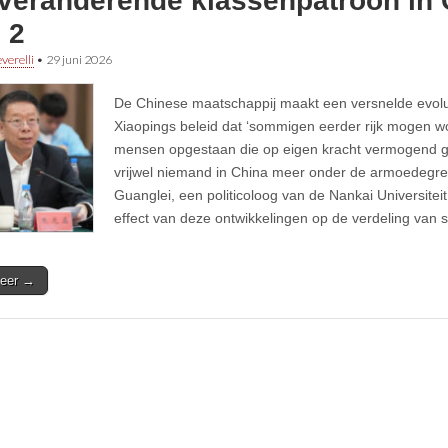
 veranderende klassenpatroon in 
 2
verelli
•
29 juni 2026
De Chinese maatschappij maakt een versnelde evolu
Xiaopings beleid dat ‘sommigen eerder rijk mogen wo
mensen opgestaan die op eigen kracht vermogend ge
vrijwel niemand in China meer onder de armoedegren
Guanglei, een politicoloog van de Nankai Universiteit 
effect van deze ontwikkelingen op de verdeling van s
eer →