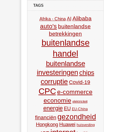
TAGS
Alibaba
AI
Afrika - China
auto's
buitenlandse
betrekkingen
buitenlandse
handel
buitenlandse
investeringen
chips
corruptie
Covid-19
CPC
e-commerce
economie
elektriciteit
energie
EU
EU-China
gezondheid
financiën
Hongkong
Huawei
huisvesting