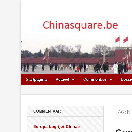
Chinasquare.
Skip
Main
Startpagina
Actueel
Commentaar
Dossi
to
menu
Sub
content
menu
COMMENTAAR
TAG:
K
Europa begrijpt China’s