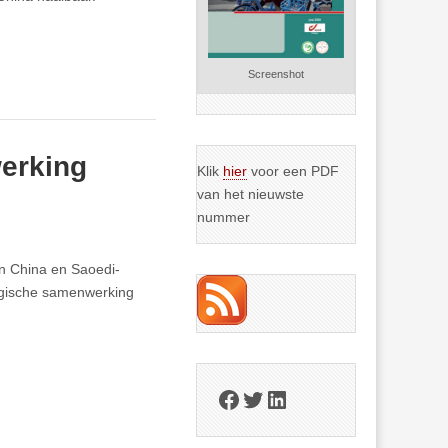
Screenshot
erking
Klik
hier
voor een PDF
van het nieuwste
nummer
sen China en Saoedi-
tegische samenwerking
Facebook
Twitter
LinkedIn