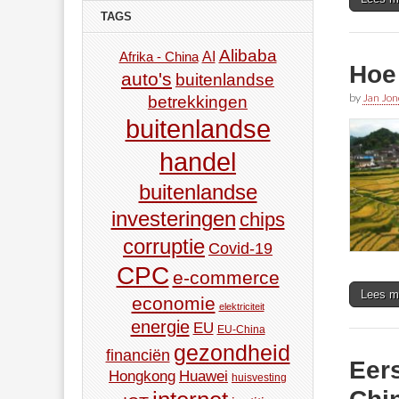
TAGS
Alibaba
AI
Afrika - China
Hoe
auto's
buitenlandse
by
Jan Jon
betrekkingen
buitenlandse
handel
buitenlandse
investeringen
chips
corruptie
Covid-19
CPC
e-commerce
Lees m
economie
elektriciteit
energie
EU
EU-China
gezondheid
financiën
Eer
Hongkong
Huawei
huisvesting