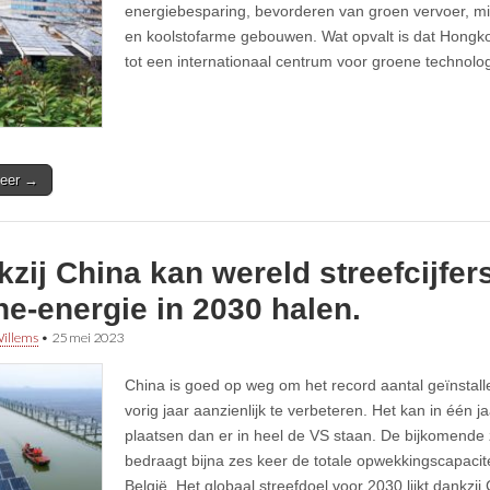
energiebesparing, bevorderen van groen vervoer, mi
en koolstofarme gebouwen. Wat opvalt is dat Hongko
tot een internationaal centrum voor groene technolog
eer →
zij China kan wereld streefcijfer
e-energie in 2030 halen.
illems
•
25 mei 2023
China is goed op weg om het record aantal geïnsta
vorig jaar aanzienlijk te verbeteren. Het kan in één 
plaatsen dan er in heel de VS staan. De bijkomende 
bedraagt bijna zes keer de totale opwekkingscapaciteit
België. Het globaal streefdoel voor 2030 lijkt dankzij