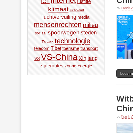
Chi
internet
ICT
justitie
by
Frank W
klimaat
luchtvaart
luchtvervuiling
media
mensenrechten
milieu
spoorwegen
steden
sociaal
technologie
Taiwan
Tibet
toerisme
transport
telecom
VS-China
Xinjiang
VS
zijderoutes
zonne-energie
Lees m
Wit
Chi
by
Frank W