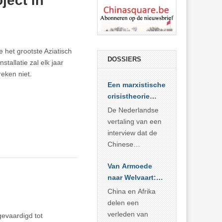
ject in
e het grootste Aziatisch
DOSSIERS
tallatie zal elk jaar
eken niet.
Een marxistische
crisistheorie
voor vandaag
De Nederlandse
vertaling van een
interview dat de
Chinese
Academie voor
Van Armoede
Sociale
naar Welvaart:
Wetenschappen
Wat Afrika kan
afnam van de
China en Afrika
leren van
Britse
delen een
China’s
marxistische
verleden van
evaardigd tot