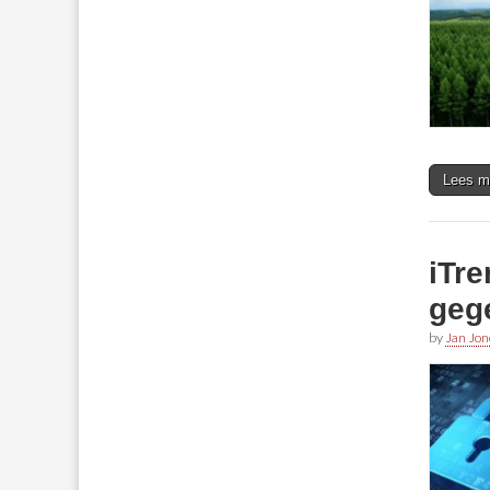
Lees m
iTr
geg
by
Jan Jon