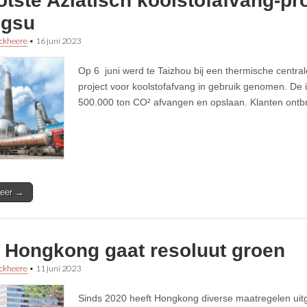
tste Aziatisch koolstofafvang-pro
ngsu
ckheere
•
16 juni 2023
Op 6 juni werd te Taizhou bij een thermische central
project voor koolstofafvang in gebruik genomen. De ins
500.000 ton CO² afvangen en opslaan. Klanten ontbr
eer →
 Hongkong gaat resoluut groen
ckheere
•
11 juni 2023
Sinds 2020 heeft Hongkong diverse maatregelen uitg