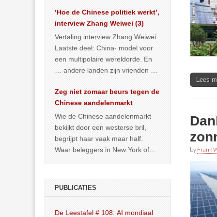
het land dan maar? ‘Dat
‘Hoe de Chinese politiek werkt’,
… >> lees meer
interview Zhang Weiwei (3)
Vertaling interview Zhang Weiwei.
Laatste deel: China- model voor
een multipolaire wereldorde. En
… andere landen zijn vrienden of
Lees m
kunnen het worden.
Zeg niet zomaar beurs tegen de
Chinese aandelenmarkt
Wie de Chinese aandelenmarkt
Dank
bekijkt door een westerse bril,
zonn
begrijpt haar vaak maar half.
Waar beleggers in New York of
by
Frank W
Londen vooral kijken naar winst,
… >> lees meer
PUBLICATIES
De Leestafel # 108: AI mondiaal