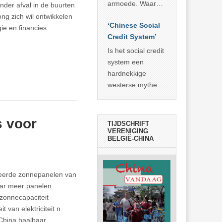
economisch
econoom Michael
armoede. Waar
nder afval in de buurten
wonder
Roberts. Het laat
China er de
ng zich wil ontwikkelen
zien dat
‘Chinese Social
voorbije veertig
ie en financies.
… >> lees meer
Credit System’
jaar in slaagde
meer dan 800
Is het social credit
miljoen mensen
system een
uit de armoede
hardnekkige
… >> lees meer
westerse mythe of
de dagelijkse
realiteit in China?
s voor
TIJDSCHRIFT
VERENIGING
BELGIË-CHINA
lleerde zonnepanelen van
jaar meer panelen
zonnecapaciteit
 van elektriciteit n
 China haalbaar.