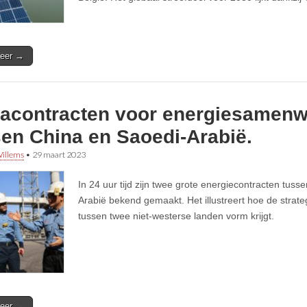
eer →
acontracten voor energiesamenw
sen China en Saoedi-Arabië.
illems
•
29 maart 2023
In 24 uur tijd zijn twee grote energiecontracten tus
Arabië bekend gemaakt. Het illustreert hoe de stra
tussen twee niet-westerse landen vorm krijgt.
eer →