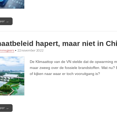
eer →
aatbeleid hapert, maar niet in Ch
immegeers
•
22 november 2022
De Klimaattop van de VN stelde dat de opwarming mo
maar zweeg over de fossiele brandstoffen. Wat nu? 
of kijken naar waar er toch vooruitgang is?
eer →