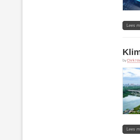
Lees m
Klim
by
Dirk N
Lees m