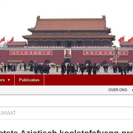
be
ers
Publicaties
OVER ONS
LIMAAT