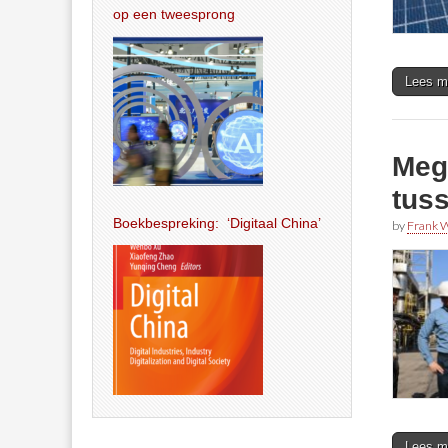
op een tweesprong
Lees m
Meg
tus
Boekbespreking: ‘Digitaal China’
by
Frank W
Lees m