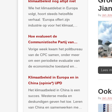
Groo
klimaatbeleid nog altijd niet
Jia
Wie het klimaatdebat in Europa
volgt, hoort steeds hetzelfde
by
Jan Jon
verhaal. ‘Europa offert zijn
industrie op voor het klimaat,
terwijl China onder het mom van
Hoe evalueert de
vergroening
… >> lees meer
Communistische Partij van
China de economische
Vorige week kwam het politbureau
situatie?
van de CPC samen, onder meer
om een periodieke evaluatie van
de economische toestand en
Lees m
politiek te maken. We
Klimaatbeleid in Europa en in
publiceerden
… >> lees meer
China (opinie*) UPD
Ook
Het klimaatbeleid in China is een
succes. Westerse media en
by
Jan Jon
deskundigen geven het toe. Leren
van China en samenwerken met