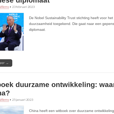
nese diplomaat
illems
•
23 februari 2023
De Nobel Sustainability Trust stichting heeft voor het
duurzaamheid toegekend. Die gaat naar een gepen
diplomaat.
eer →
boek duurzame ontwikkeling: waar
na?
illems
•
25 januari 2023
China heeft een witboek over duurzame ontwikkeling