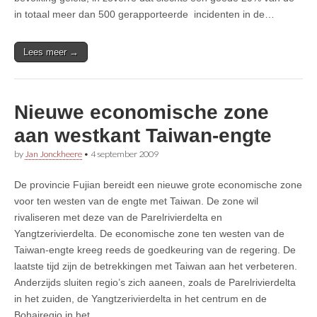
in totaal meer dan 500 gerapporteerde incidenten in de…
Lees meer →
Nieuwe economische zone
aan westkant Taiwan-engte
by
Jan Jonckheere
•
4 september 2009
De provincie Fujian bereidt een nieuwe grote economische zone
voor ten westen van de engte met Taiwan. De zone wil
rivaliseren met deze van de Parelrivierdelta en
Yangtzerivierdelta. De economische zone ten westen van de
Taiwan-engte kreeg reeds de goedkeuring van de regering. De
laatste tijd zijn de betrekkingen met Taiwan aan het verbeteren.
Anderzijds sluiten regio’s zich aaneen, zoals de Parelrivierdelta
in het zuiden, de Yangtzerivierdelta in het centrum en de
Bohairegio in het…