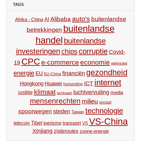
TAGS
auto's
Alibaba
buitenlandse
AI
Afrika - China
buitenlandse
betrekkingen
handel
buitenlandse
investeringen
corruptie
chips
Covid-
CPC
e-commerce
economie
19
elektriciteit
gezondheid
energie
financiën
EU
EU-China
internet
ICT
Hongkong
Huawei
huisvesting
klimaat
luchtvervuiling
justitie
media
luchtvaart
mensenrechten
milieu
sociaal
technologie
spoorwegen
steden
Taiwan
VS-China
Tibet
toerisme
transport
telecom
VS
Xinjiang
zijderoutes
zonne-energie