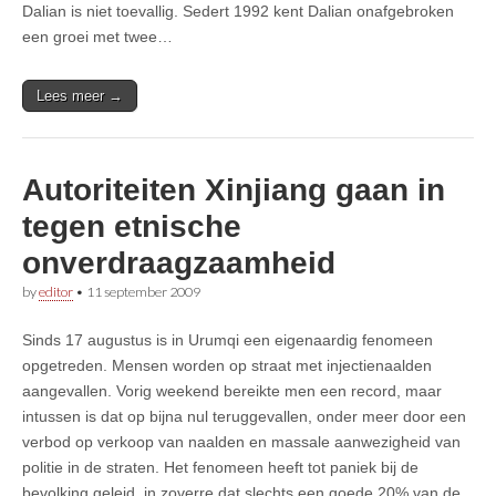
Dalian is niet toevallig. Sedert 1992 kent Dalian onafgebroken
een groei met twee…
Lees meer →
Autoriteiten Xinjiang gaan in
tegen etnische
onverdraagzaamheid
by
editor
•
11 september 2009
Sinds 17 augustus is in Urumqi een eigenaardig fenomeen
opgetreden. Mensen worden op straat met injectienaalden
aangevallen. Vorig weekend bereikte men een record, maar
intussen is dat op bijna nul teruggevallen, onder meer door een
verbod op verkoop van naalden en massale aanwezigheid van
politie in de straten. Het fenomeen heeft tot paniek bij de
bevolking geleid, in zoverre dat slechts een goede 20% van de