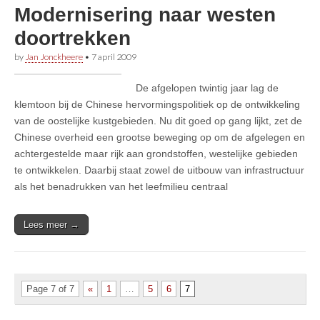
Modernisering naar westen
doortrekken
by
Jan Jonckheere
•
7 april 2009
De afgelopen twintig jaar lag de
klemtoon bij de Chinese hervormingspolitiek op de ontwikkeling
van de oostelijke kustgebieden. Nu dit goed op gang lijkt, zet de
Chinese overheid een grootse beweging op om de afgelegen en
achtergestelde maar rijk aan grondstoffen, westelijke gebieden
te ontwikkelen. Daarbij staat zowel de uitbouw van infrastructuur
als het benadrukken van het leefmilieu centraal
Lees meer →
Page 7 of 7
«
1
…
5
6
7