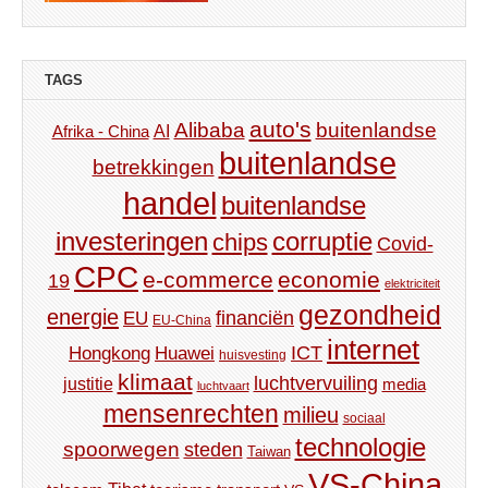
TAGS
auto's
Alibaba
buitenlandse
AI
Afrika - China
buitenlandse
betrekkingen
handel
buitenlandse
investeringen
corruptie
chips
Covid-
CPC
e-commerce
economie
19
elektriciteit
gezondheid
energie
financiën
EU
EU-China
internet
ICT
Hongkong
Huawei
huisvesting
klimaat
luchtvervuiling
justitie
media
luchtvaart
mensenrechten
milieu
sociaal
technologie
spoorwegen
steden
Taiwan
VS-China