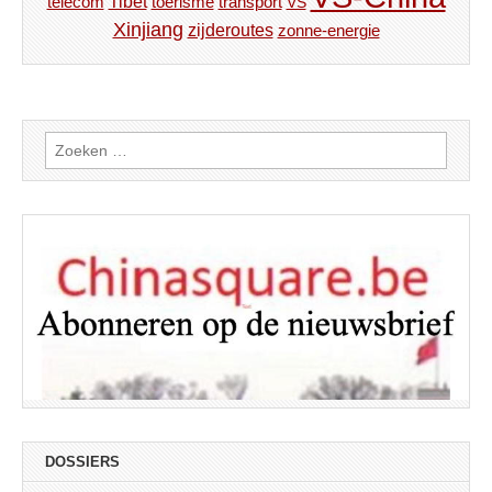
Tibet
toerisme
transport
telecom
VS
Xinjiang
zijderoutes
zonne-energie
Zoeken
naar:
DOSSIERS