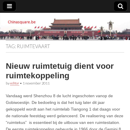
Chinasquare.be
TAG:
RUIMTEVAART
Nieuw ruimtetuig dient voor
ruimtekoppeling
by
editor
•
1 november 2011
Vandaag werd Shenzhou 8 de lucht ingeschoten vanop de
Gobiwoestijn. De bedoeling is dat het tuig later dit jaar
gekoppeld wordt aan het ruimtelab Tiangong 1 dat daags voor
de nationale feestdag werd gelanceerd. De realisering van deze
“ruimtekus” is essentieel bij de uitbouw van een ruimtestation.
De eerste ruimtekoppeling gebeurde in 1966 door de Gemini 8,