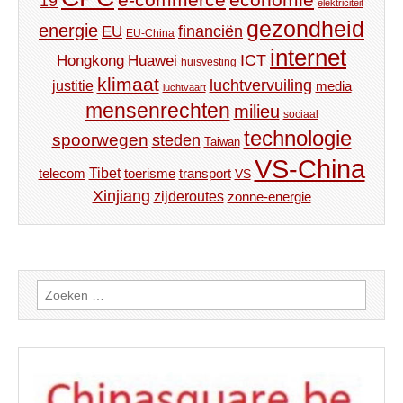
19
elektriciteit
gezondheid
energie
financiën
EU
EU-China
internet
ICT
Hongkong
Huawei
huisvesting
klimaat
luchtvervuiling
justitie
media
luchtvaart
mensenrechten
milieu
sociaal
technologie
spoorwegen
steden
Taiwan
VS-China
Tibet
toerisme
transport
telecom
VS
Xinjiang
zijderoutes
zonne-energie
Zoeken
naar: