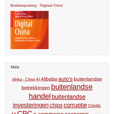
Boekbespreking: ‘Digitaal China’
TAGS
auto's
Alibaba
buitenlandse
AI
Afrika - China
buitenlandse
betrekkingen
handel
buitenlandse
investeringen
corruptie
chips
Covid-
CPC
e-commerce
economie