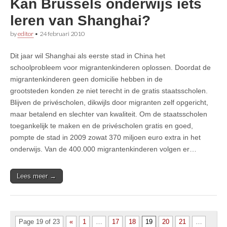
Kan Brussels onderwijs iets
leren van Shanghai?
by
editor
•
24 februari 2010
Dit jaar wil Shanghai als eerste stad in China het
schoolprobleem voor migrantenkinderen oplossen. Doordat de
migrantenkinderen geen domicilie hebben in de
grootsteden konden ze niet terecht in de gratis staatsscholen.
Blijven de privéscholen, dikwijls door migranten zelf opgericht,
maar betalend en slechter van kwaliteit. Om de staatsscholen
toegankelijk te maken en de privéscholen gratis en goed,
pompte de stad in 2009 zowat 370 miljoen euro extra in het
onderwijs. Van de 400.000 migrantenkinderen volgen er…
Lees meer →
Page 19 of 23
«
1
…
17
18
19
20
21
…