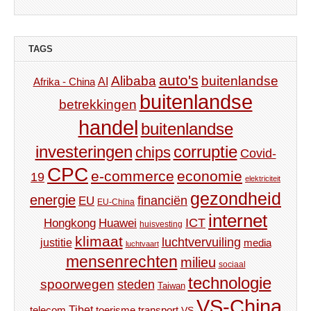
TAGS
auto's
Alibaba
buitenlandse
AI
Afrika - China
buitenlandse
betrekkingen
handel
buitenlandse
investeringen
corruptie
chips
Covid-
CPC
e-commerce
economie
19
elektriciteit
gezondheid
energie
financiën
EU
EU-China
internet
ICT
Hongkong
Huawei
huisvesting
klimaat
luchtvervuiling
justitie
media
luchtvaart
mensenrechten
milieu
sociaal
technologie
spoorwegen
steden
Taiwan
VS-China
Tibet
toerisme
transport
telecom
VS