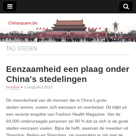
Chinasquare.be
TAG:
STEDEN
Eenzaamheid een plaag onder
China's stedelingen
by
editor
•
13 augustus 2010
De meerderheid van de mensen die in China’s grote
steden wonen, voelen zich eenzaam en overbelast. Dit blijkt uit
een recente enquête van Fashion Health Magazine. Van de
69.000 ondervraagde personen zei 90 % dat ze zich in de grote
steden eenzaam voelen. Bijna de helft, waarvan de meesten uit
Shanghai, Beijing en Shenzhen, zei ongelukkig te zijn met de