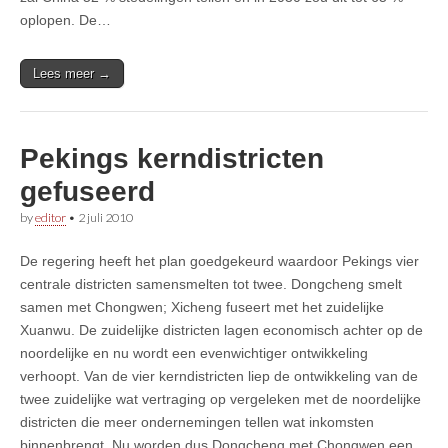
oplopen. De…
Lees meer →
Pekings kerndistricten
gefuseerd
by
editor
•
2 juli 2010
De regering heeft het plan goedgekeurd waardoor Pekings vier
centrale districten samensmelten tot twee. Dongcheng smelt
samen met Chongwen; Xicheng fuseert met het zuidelijke
Xuanwu. De zuidelijke districten lagen economisch achter op de
noordelijke en nu wordt een evenwichtiger ontwikkeling
verhoopt. Van de vier kerndistricten liep de ontwikkeling van de
twee zuidelijke wat vertraging op vergeleken met de noordelijke
districten die meer ondernemingen tellen wat inkomsten
binnenbrengt. Nu worden dus Dongcheng met Chongwen een