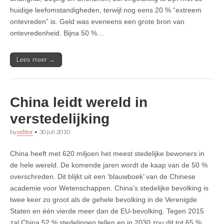
huidige leefomstandigheden, terwijl nog eens 20 % “extreem
ontevreden” is. Geld was eveneens een grote bron van
ontevredenheid. Bijna 50 %…
Lees meer →
China leidt wereld in
verstedelijking
by
editor
•
30 juli 2010
China heeft met 620 miljoen het meest stedelijke bewoners in
de hele wereld. De komende jaren wordt de kaap van de 50 %
overschreden. Dit blijkt uit een ‘blauwboek’ van de Chinese
academie voor Wetenschappen. China’s stedelijke bevolking is
twee keer zo groot als de gehele bevolking in de Verenigde
Staten en één vierde meer dan de EU-bevolking. Tegen 2015
zal China 52 % stedelingen tellen en in 2030 zou dit tot 65 %