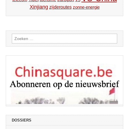
Xinjiang
zijderoutes
zonne-energie
Zoeken
naar:
DOSSIERS