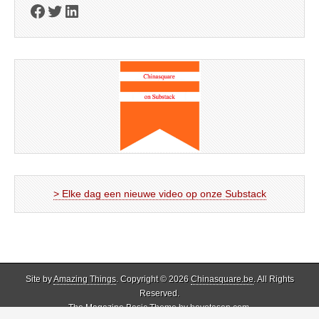
Facebook
Twitter
LinkedIn
> Elke dag een nieuwe video op onze Substack
Site by
Amazing Things
. Copyright © 2026
Chinasquare.be
. All Rights
Reserved.
The Magazine Basic Theme by
bavotasan.com
.