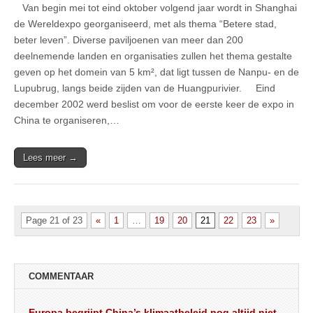
Van begin mei tot eind oktober volgend jaar wordt in Shanghai
de Wereldexpo georganiseerd, met als thema “Betere stad,
beter leven”. Diverse paviljoenen van meer dan 200
deelnemende landen en organisaties zullen het thema gestalte
geven op het domein van 5 km², dat ligt tussen de Nanpu- en de
Lupubrug, langs beide zijden van de Huangpurivier. Eind
december 2002 werd beslist om voor de eerste keer de expo in
China te organiseren,…
Lees meer →
Page 21 of 23
«
1
…
19
20
21
22
23
»
COMMENTAAR
Europa begrijpt China’s klimaatbeleid nog altijd niet