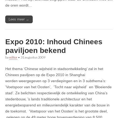
de oren wordt…
Lees meer →
Expo 2010: Inhoud Chinees
paviljoen bekend
by
editor
•
31 augustus 2009
Het thema ‘Chinese wijsheid in stadsontwikkeling’ zal in het
Chinees paviljoen op de Expo 2010 in Shanghai
worden weergegeven op 3 verdiepingen en in 3 subthema’s:
‘Voetspoor van het Oosten’, ‘Tocht naar wijsheid’ en ‘Bloeiende
stad’. Ze belichten respectievelijk de ontwikkeling van China’s
stedenbouw, ’s lands traditionele architectuur en het
energiebesparend en milieuvriendelijk karakter van de bouw in
de toekomst. ‘Voetspoor van het Oosten’ is het grootste deel,
gelegen op de 49 meter hoge bovenverdieping van 8.500…