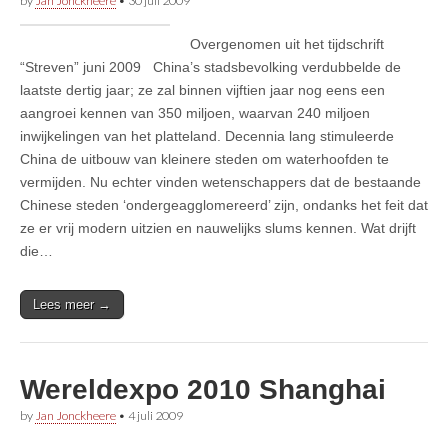
by
Jan Jonckheere
•
30 juli 2009
Overgenomen uit het tijdschrift
“Streven” juni 2009 China’s stadsbevolking verdubbelde de
laatste dertig jaar; ze zal binnen vijftien jaar nog eens een
aangroei kennen van 350 miljoen, waarvan 240 miljoen
inwijkelingen van het platteland. Decennia lang stimuleerde
China de uitbouw van kleinere steden om waterhoofden te
vermijden. Nu echter vinden wetenschappers dat de bestaande
Chinese steden ‘ondergeagglomereerd’ zijn, ondanks het feit dat
ze er vrij modern uitzien en nauwelijks slums kennen. Wat drijft
die…
Lees meer →
Wereldexpo 2010 Shanghai
by
Jan Jonckheere
•
4 juli 2009