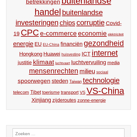
buitenlandse
betrekkingen
handel
buitenlandse
investeringen
corruptie
chips
Covid-
CPC
e-commerce
economie
19
elektriciteit
gezondheid
energie
financiën
EU
EU-China
internet
ICT
Hongkong
Huawei
huisvesting
klimaat
luchtvervuiling
justitie
media
luchtvaart
mensenrechten
milieu
sociaal
technologie
spoorwegen
steden
Taiwan
VS-China
Tibet
toerisme
transport
telecom
VS
Xinjiang
zijderoutes
zonne-energie
Zoeken