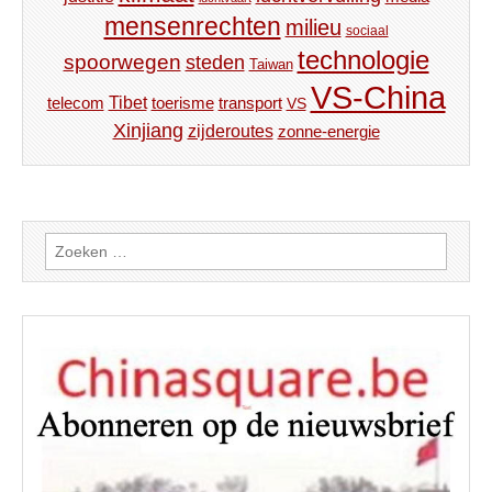
mensenrechten
milieu
sociaal
technologie
spoorwegen
steden
Taiwan
VS-China
Tibet
toerisme
transport
telecom
VS
Xinjiang
zijderoutes
zonne-energie
Zoeken
naar: