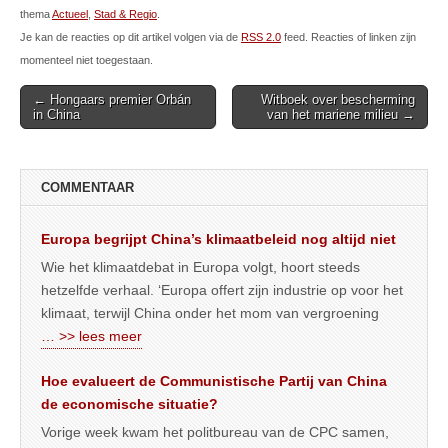
thema
Actueel
,
Stad & Regio
.
Je kan de reacties op dit artikel volgen via de
RSS 2.0
feed. Reacties of linken zijn
momenteel niet toegestaan.
Post
← Hongaars premier Orbán
Witboek over bescherming
in China
van het mariene milieu →
navigation
COMMENTAAR
Europa begrijpt China’s klimaatbeleid nog altijd niet
Wie het klimaatdebat in Europa volgt, hoort steeds
hetzelfde verhaal. ‘Europa offert zijn industrie op voor het
klimaat, terwijl China onder het mom van vergroening
… >> lees meer
Hoe evalueert de Communistische Partij van China
de economische situatie?
Vorige week kwam het politbureau van de CPC samen,