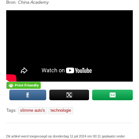
Bron:
China Academy
Tags:
slimme auto's
technologie
Dit artikel werd toegevoegd op donderdag 11 juli 2024 om 00:11 geplaatst onder