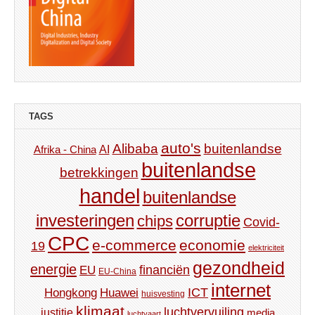
TAGS
auto's
Alibaba
buitenlandse
AI
Afrika - China
buitenlandse
betrekkingen
handel
buitenlandse
investeringen
corruptie
chips
Covid-
CPC
e-commerce
economie
19
elektriciteit
gezondheid
energie
financiën
EU
EU-China
internet
ICT
Hongkong
Huawei
huisvesting
klimaat
luchtvervuiling
justitie
media
luchtvaart