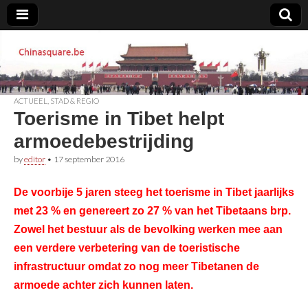
Chinasquare.be
ACTUEEL
,
STAD & REGIO
Toerisme in Tibet helpt
armoedebestrijding
by
editor
•
17 september 2016
De voorbije 5 jaren steeg het toerisme in Tibet jaarlijks
met 23 % en genereert zo 27 % van het Tibetaans brp.
Zowel het bestuur als de bevolking werken mee aan
een verdere verbetering van de toeristische
infrastructuur omdat zo nog meer Tibetanen de
armoede achter zich kunnen laten.