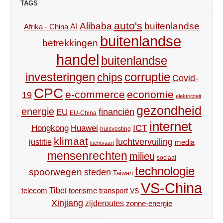
TAGS
auto's
Alibaba
buitenlandse
AI
Afrika - China
buitenlandse
betrekkingen
handel
buitenlandse
investeringen
corruptie
chips
Covid-
CPC
e-commerce
economie
19
elektriciteit
gezondheid
energie
financiën
EU
EU-China
internet
ICT
Hongkong
Huawei
huisvesting
klimaat
luchtvervuiling
justitie
media
luchtvaart
mensenrechten
milieu
sociaal
technologie
spoorwegen
steden
Taiwan
VS-China
Tibet
toerisme
transport
telecom
VS
Xinjiang
zijderoutes
zonne-energie