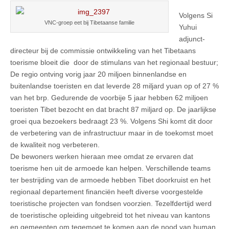
Volgens Si
VNC-groep eet bij Tibetaanse familie
Yuhui
adjunct-
directeur bij de commissie ontwikkeling van het Tibetaans
toerisme bloeit die door de stimulans van het regionaal bestuur;
De regio ontving vorig jaar 20 miljoen binnenlandse en
buitenlandse toeristen en dat leverde 28 miljard yuan op of 27 %
van het brp. Gedurende de voorbije 5 jaar hebben 62 miljoen
toeristen Tibet bezocht en dat bracht 87 miljard op. De jaarlijkse
groei qua bezoekers bedraagt 23 %. Volgens Shi komt dit door
de verbetering van de infrastructuur maar in de toekomst moet
de kwaliteit nog verbeteren.
De bewoners werken hieraan mee omdat ze ervaren dat
toerisme hen uit de armoede kan helpen. Verschillende teams
ter bestrijding van de armoede hebben Tibet doorkruist en het
regionaal departement financiën heeft diverse voorgestelde
toeristische projecten van fondsen voorzien. Tezelfdertijd werd
de toeristische opleiding uitgebreid tot het niveau van kantons
en gemeenten om tegemoet te komen aan de nood van human