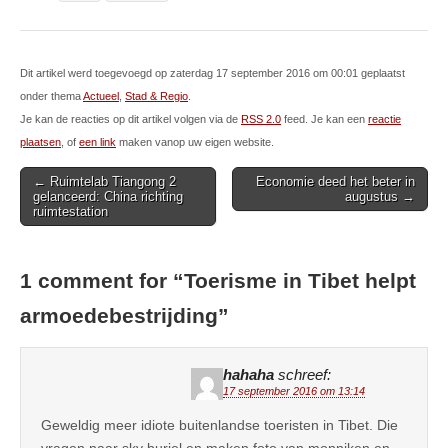
Dit artikel werd toegevoegd op zaterdag 17 september 2016 om 00:01 geplaatst
onder thema
Actueel
,
Stad & Regio
.
Je kan de reacties op dit artikel volgen via de
RSS 2.0
feed. Je kan een
reactie
plaatsen
, of
een link
maken vanop uw eigen website.
Post
← Ruimtelab Tiangong 2
Economie deed het beter in
gelanceerd: China richting
augustus →
navigation
ruimtestation
1 comment for “
Toerisme in Tibet helpt
armoedebestrijding
”
hahaha
schreef:
17 september 2016 om 13:14
Geweldig meer idiote buitenlandse toeristen in Tibet. Die