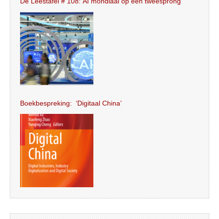
De Leestafel # 108: AI mondiaal op een tweesprong
Boekbespreking: ‘Digitaal China’