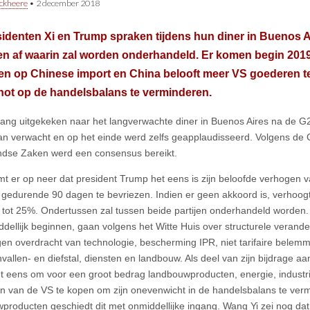
ckheere
•
2 december 2018
identen Xi en Trump spraken tijdens hun diner in Buenos 
en af waarin zal worden onderhandeld. Er komen begin 201
en op Chinese import en China belooft meer VS goederen t
hot op de handelsbalans te verminderen.
lang uitgekeken naar het langverwachte diner in Buenos Aires na de G
an verwacht en op het einde werd zelfs geapplaudisseerd. Volgens de 
ndse Zaken werd een consensus bereikt.
t er op neer dat president Trump het eens is zijn beloofde verhogen v
$ gedurende 90 dagen te bevriezen. Indien er geen akkoord is, verhoog
tot 25%. Ondertussen zal tussen beide partijen onderhandeld worden
ddellijk beginnen, gaan volgens het Witte Huis over structurele verand
n overdracht van technologie, bescherming IPR, niet tarifaire belemm
vallen- en diefstal, diensten en landbouw. Als deel van zijn bijdrage aa
t eens om voor een groot bedrag landbouwproducten, energie, industr
n van de VS te kopen om zijn onevenwicht in de handelsbalans te ver
producten geschiedt dit met onmiddellijke ingang. Wang Yi zei nog da