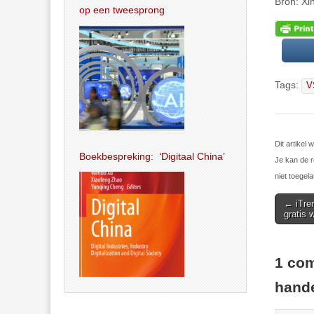
Bron: X
op een tweesprong
Tags:
V
Dit artike
Boekbespreking: ‘Digitaal China’
Je kan de r
niet toegela
Post
← iTren
gratis w
navigat
1 com
hande