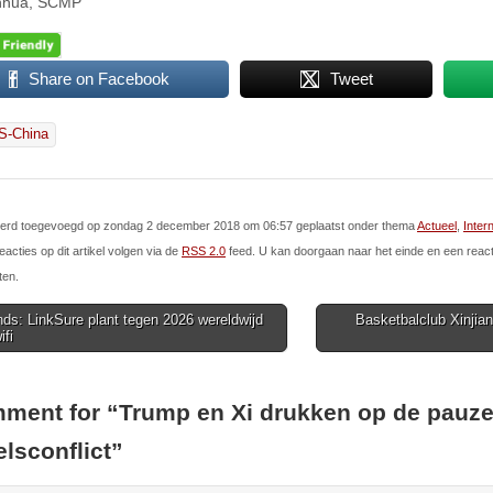
inhua, SCMP
Share on Facebook
Tweet
S-China
l werd toegevoegd op zondag 2 december 2018 om 06:57 geplaatst onder thema
Actueel
,
Inter
eacties op dit artikel volgen via de
RSS 2.0
feed. U kan doorgaan naar het einde en een react
ten.
ds: LinkSure plant tegen 2026 wereldwijd
Basketbalclub Xinjian
ifi
ion
ment for “
Trump en Xi drukken op de pauz
lsconflict
”