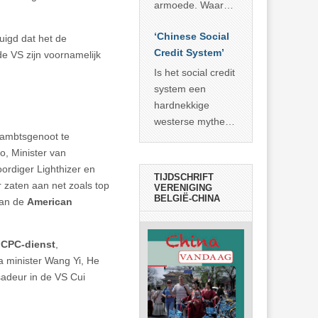
economisch
econoom Michael
armoede. Waar
wonder
Roberts. Het laat
China er de
zien dat
‘Chinese Social
voorbije veertig
uigd dat het de
… >> lees meer
Credit System’
jaar in slaagde
e VS zijn voornamelijk
meer dan 800
Is het social credit
miljoen mensen
system een
uit de armoede
hardnekkige
… >> lees meer
westerse mythe of
e ambtsgenoot te
de dagelijkse
o, Minister van
realiteit in China?
ordiger Lighthizer en
TIJDSCHRIFT
 zaten aan net zoals top
VERENIGING
BELGIË-CHINA
van de
American
CPC-dienst
,
a minister Wang Yi, He
deur in de VS Cui