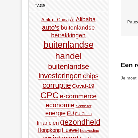
TAGS
Alibaba
AI
Afrika - China
Pauze
auto's
buitenlandse
betrekkingen
buitenlandse
handel
Een r
buitenlandse
investeringen
chips
Je moet
corruptie
Covid-19
CPC
e-commerce
economie
elektriciteit
energie
EU
EU-China
gezondheid
financiën
Hongkong
Huawei
huisvesting