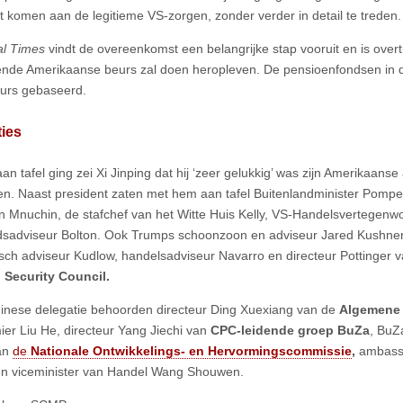
 komen aan de legitieme VS-zorgen, zonder verder in detail te treden.
al Times
vindt de overeenkomst een belangrijke stap vooruit en is overt
nde Amerikaanse beurs zal doen heropleven. De pensioenfondsen in d
urs gebaseerd.
ies
aan tafel ging zei Xi Jinping dat hij ‘zeer gelukkig’ was zijn Amerikaans
n. Naast president zaten met hem aan tafel Buitenlandminister Pompe
n Mnuchin, de stafchef van het Witte Huis Kelly, VS-Handelsvertegenwo
idsadviseur Bolton. Ook Trumps schoonzoon en adviseur Jared Kushner
ch adviseur Kudlow, handelsadviseur Navarro en directeur Pottinger 
 Security Council.
hinese delegatie behoorden directeur Ding Xuexiang van de
Algemene 
ier Liu He, directeur Yang Jiechi van
CPC-leidende groep BuZa
, BuZ
an
de
Nationale Ontwikkelings- en Hervormingscommissie
,
ambassa
en viceminister van Handel Wang Shouwen.