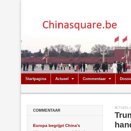
Chinasquare.
Skip
Main
Startpagina
Actueel
Commentaar
Dossi
to
menu
Sub
content
menu
ACTUEEL
,
COMMENTAAR
Tru
hand
Europa begrijpt China’s