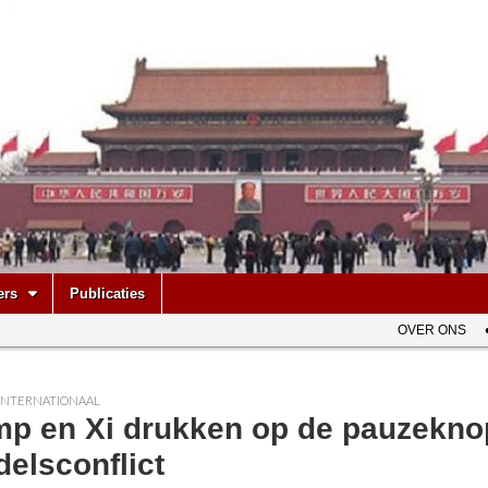
be
ers
Publicaties
OVER ONS
INTERNATIONAAL
mp en Xi drukken op de pauzekno
elsconflict