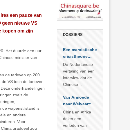
Aires een pauze van
9 geen nieuwe VS
e kopen om zijn
DOSSIERS
Een marxistische
20. Het duurde een uur
crisistheorie
Chinese minister van
voor vandaag
De Nederlandse
vertaling van een
an de tarieven op 200
interview dat de
t de VS toch de tarieven
Chinese
. Deze onderhandelingen
Academie voor
eringen zoals de
Van Armoede
Sociale
eringen,
naar Welvaart:
Wetenschappen
n de wapenstilstand is
Wat Afrika kan
afnam van de
China en Afrika
iële en andere
leren van
Britse
delen een
minderen. Voor
China’s
marxistische
verleden van
t China gradueel zou