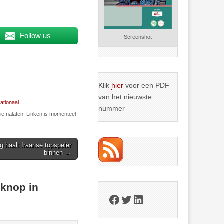
Follow us
Screenshot
Klik
hier
voor een PDF
van het nieuwste
nationaal
.
nummer
ie nalaten. Linken is momenteel
g haalt Iraanse topspeler
binnen →
eknop in
Facebook
Twitter
LinkedIn