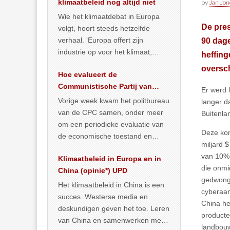
klimaatbeleid nog altijd niet
by
Jan Jon
Wie het klimaatdebat in Europa
De pres
volgt, hoort steeds hetzelfde
verhaal. ‘Europa offert zijn
90 dag
industrie op voor het klimaat,
heffing
terwijl China onder het mom van
oversc
Hoe evalueert de
vergroening
… >> lees meer
Communistische Partij van
Er werd 
China de economische
Vorige week kwam het politbureau
langer d
situatie?
van de CPC samen, onder meer
Buitenla
om een periodieke evaluatie van
Deze kom
de economische toestand en
miljard 
politiek te maken. We
van 10% 
Klimaatbeleid in Europa en in
publiceerden
… >> lees meer
die onmi
China (opinie*) UPD
gedwonge
Het klimaatbeleid in China is een
cyberaan
succes. Westerse media en
China he
deskundigen geven het toe. Leren
producte
van China en samenwerken met
landbouw