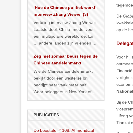
het land dan maar? ‘Dat
tegemoet
‘Hoe de Chinese politiek werkt’,
… >> lees meer
interview Zhang Weiwei (3)
De
Glob
Vertaling interview Zhang Weiwei.
kwakkele
Laatste deel: China- model voor
op de be
een multipolaire wereldorde. En
… andere landen zijn vrienden of
Delegat
kunnen het worden.
Zeg niet zomaar beurs tegen de
Voor hij 
Chinese aandelenmarkt
ontmoete
Financië
Wie de Chinese aandelenmarkt
veilighe
bekijkt door een westerse bril,
economis
begrijpt haar vaak maar half.
National
Waar beleggers in New York of
Londen vooral kijken naar winst,
Bij de C
… >> lees meer
viceprem
PUBLICATIES
Lifeng v
Tiankai 
De Leestafel # 108: AI mondiaal