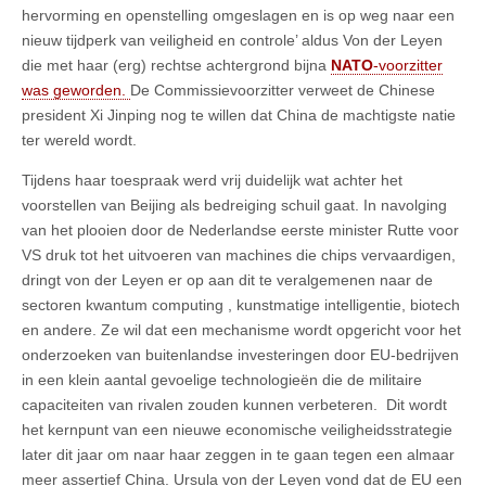
hervorming en openstelling omgeslagen en is op weg naar een
nieuw tijdperk van veiligheid en controle’ aldus Von der Leyen
die met haar (erg) rechtse achtergrond bijna
NATO
-voorzitter
was geworden.
De Commissievoorzitter verweet de Chinese
president Xi Jinping nog te willen dat China de machtigste natie
ter wereld wordt.
Tijdens haar toespraak werd vrij duidelijk wat achter het
voorstellen van Beijing als bedreiging schuil gaat. In navolging
van het plooien door de Nederlandse eerste minister Rutte voor
VS druk tot het uitvoeren van machines die chips vervaardigen,
dringt von der Leyen er op aan dit te veralgemenen naar de
sectoren kwantum computing , kunstmatige intelligentie, biotech
en andere. Ze wil dat een mechanisme wordt opgericht voor het
onderzoeken van buitenlandse investeringen door EU-bedrijven
in een klein aantal gevoelige technologieën die de militaire
capaciteiten van rivalen zouden kunnen verbeteren. Dit wordt
het kernpunt van een nieuwe economische veiligheidsstrategie
later dit jaar om naar haar zeggen in te gaan tegen een almaar
meer assertief China. Ursula von der Leyen vond dat de EU een