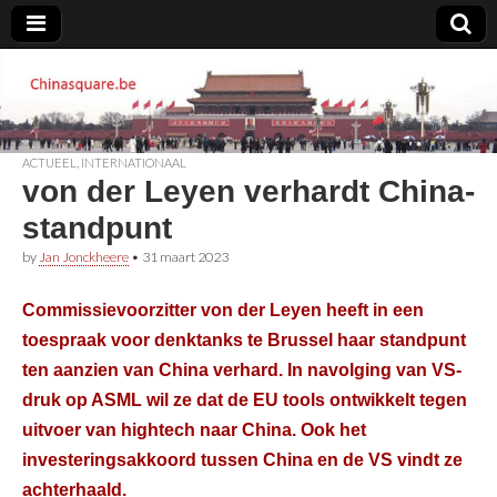
Chinasquare.be
ACTUEEL
,
INTERNATIONAAL
von der Leyen verhardt China-
standpunt
by
Jan Jonckheere
•
31 maart 2023
Commissievoorzitter von der Leyen heeft in een
toespraak voor denktanks te Brussel haar standpunt
ten aanzien van China verhard. In navolging van VS-
druk op ASML wil ze dat de EU tools ontwikkelt tegen
uitvoer van hightech naar China. Ook het
investeringsakkoord tussen China en de VS vindt ze
achterhaald.