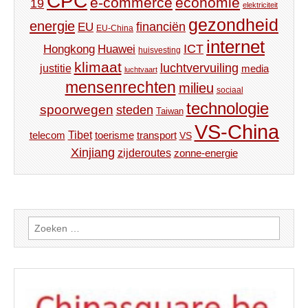
CPC
e-commerce
economie
19
elektriciteit
gezondheid
energie
financiën
EU
EU-China
internet
ICT
Hongkong
Huawei
huisvesting
klimaat
luchtvervuiling
justitie
media
luchtvaart
mensenrechten
milieu
sociaal
technologie
spoorwegen
steden
Taiwan
VS-China
Tibet
toerisme
transport
telecom
VS
Xinjiang
zijderoutes
zonne-energie
Zoeken
naar: