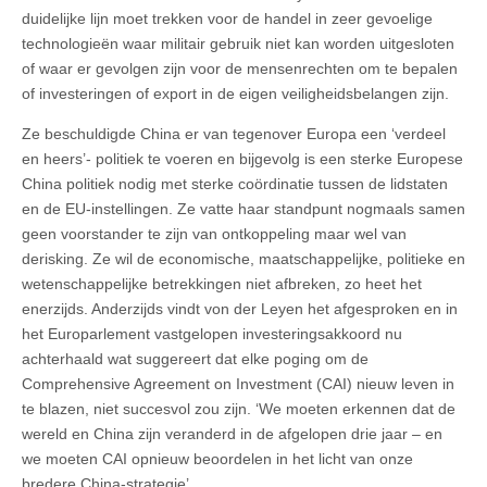
duidelijke lijn moet trekken voor de handel in zeer gevoelige
technologieën waar militair gebruik niet kan worden uitgesloten
of waar er gevolgen zijn voor de mensenrechten om te bepalen
of investeringen of export in de eigen veiligheidsbelangen zijn.
Ze beschuldigde China er van tegenover Europa een ‘verdeel
en heers’- politiek te voeren en bijgevolg is een sterke Europese
China politiek nodig met sterke coördinatie tussen de lidstaten
en de EU-instellingen. Ze vatte haar standpunt nogmaals samen
geen voorstander te zijn van ontkoppeling maar wel van
derisking. Ze wil de economische, maatschappelijke, politieke en
wetenschappelijke betrekkingen niet afbreken, zo heet het
enerzijds. Anderzijds vindt von der Leyen het afgesproken en in
het Europarlement vastgelopen investeringsakkoord nu
achterhaald wat suggereert dat elke poging om de
Comprehensive Agreement on Investment (CAI) nieuw leven in
te blazen, niet succesvol zou zijn. ‘We moeten erkennen dat de
wereld en China zijn veranderd in de afgelopen drie jaar – en
we moeten CAI opnieuw beoordelen in het licht van onze
bredere China-strategie’.