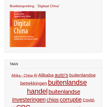
Boekbespreking: ‘Digitaal China’
TAGS
auto's
Alibaba
buitenlandse
AI
Afrika - China
buitenlandse
betrekkingen
handel
buitenlandse
investeringen
corruptie
chips
Covid-