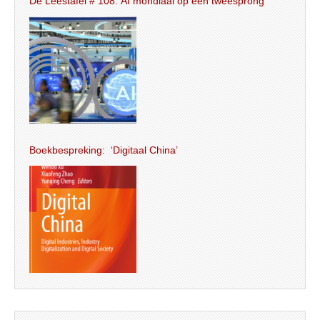
De Leestafel # 108: AI mondiaal op een tweesprong
Boekbespreking: ‘Digitaal China’