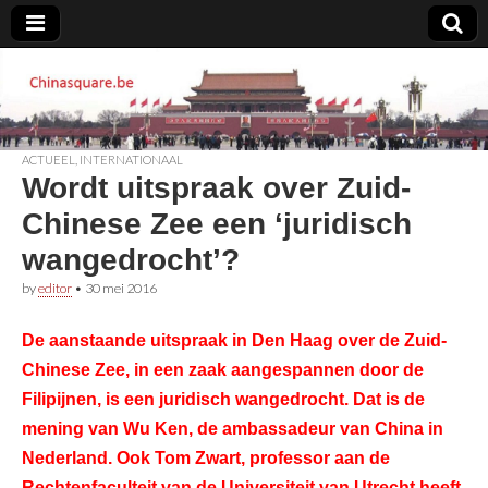
Chinasquare.be
ACTUEEL
,
INTERNATIONAAL
Wordt uitspraak over Zuid-
Chinese Zee een ‘juridisch
wangedrocht’?
by
editor
•
30 mei 2016
De aanstaande uitspraak in Den Haag over de Zuid-
Chinese Zee, in een zaak aangespannen door de
Filipijnen, is een juridisch wangedrocht. Dat is de
mening van Wu Ken, de ambassadeur van China in
Nederland. Ook Tom Zwart, professor aan de
Rechtenfaculteit van de Universiteit van Utrecht heeft