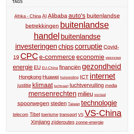
TAGS
auto's
Alibaba
buitenlandse
AI
Afrika - China
buitenlandse
betrekkingen
handel
buitenlandse
investeringen
corruptie
chips
Covid-
CPC
e-commerce
economie
19
elektriciteit
gezondheid
energie
financiën
EU
EU-China
internet
ICT
Hongkong
Huawei
huisvesting
klimaat
luchtvervuiling
justitie
media
luchtvaart
mensenrechten
milieu
sociaal
technologie
spoorwegen
steden
Taiwan
VS-China
Tibet
toerisme
transport
telecom
VS
Xinjiang
zijderoutes
zonne-energie