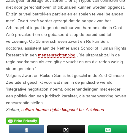
zaak geen arbitrage adviseren… er zijn types van conflicten die
niet door gerechtshoven of tribunalen kunnen worden opgelost.
Er zijn te veel betrokken partijen en er spelen te veel belangen
mee’. Zwart heeft verder gezegd dat de aanpak van het
Arbitragehof ingaat tegen de cultuur van harmonie die in Oost-
Azië prevaleert en die gebaseerd is op de bereidheid tot
verzoening. Op 15 mei schreven Zwart en Ruikun Sun,
doctoraal assistent aan de Netherlands School of Human Rights
Research in een
mensenrechtenblog
, ‘de uitspraak zal in de
regio overkomen als een giftige vrucht en om die reden weinig
steun genieten.’
Volgens Zwart en Ruikun Sun is het geschil in de Zuid-Chinese
Zee uiterst geschikt voor wat men in de juridische wereld
‘integrative negotiation’ noemt, onderhandelingen met eerder
een politiek dan een juridisch karakter, die samenwerking boven
concurrentie stellen.
Xinhua,
culture-human-rights.blogspot.be
,
Asiatimes