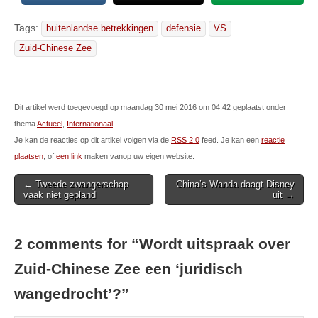
Tags:
buitenlandse betrekkingen
defensie
VS
Zuid-Chinese Zee
Dit artikel werd toegevoegd op maandag 30 mei 2016 om 04:42 geplaatst onder
thema
Actueel
,
Internationaal
.
Je kan de reacties op dit artikel volgen via de
RSS 2.0
feed. Je kan een
reactie
plaatsen
, of
een link
maken vanop uw eigen website.
Post
← Tweede zwangerschap
China’s Wanda daagt Disney
vaak niet gepland
uit →
navigation
2 comments for “
Wordt uitspraak over
Zuid-Chinese Zee een ‘juridisch
wangedrocht’?
”