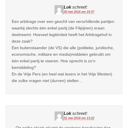
Lok
schreef:
30 mei 2016 om 19:37
Een arbitrage over een geschil van verschillende partijen
waarbij slechts één enkel partij (de Filipijnen) eraan
deelneemt. Hoeveel legitimiteit heeft het Arbitragehof in
deze zaak?
Een buitenstaander (de VS) die alle (politieke, juridische,
economische, militaire en media)middelen gebruikt om
één enkel partij te viseren. Hoe oprecht is zo’n
bemiddeling?
En de Vrije Pers (en heel wat lezers in het Vrije Westen)
die zulke vragen niet (durven) stellen…
Lok
schreef:
31 mei 2016 om 13:22
…Op welke plaats plaatst de westerse beschaving dan