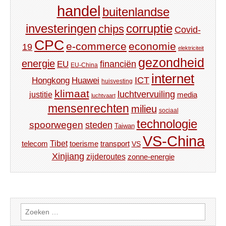
handel
buitenlandse
investeringen
corruptie
chips
Covid-
CPC
e-commerce
economie
19
elektriciteit
gezondheid
energie
financiën
EU
EU-China
internet
ICT
Hongkong
Huawei
huisvesting
klimaat
luchtvervuiling
justitie
media
luchtvaart
mensenrechten
milieu
sociaal
technologie
spoorwegen
steden
Taiwan
VS-China
Tibet
toerisme
transport
telecom
VS
Xinjiang
zijderoutes
zonne-energie
Zoeken
naar: