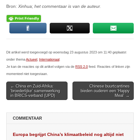
Bron:
Xinhua; het commentaar is van de auteur.
Dit artikel werd toegevoegd op woensdag 23 augustus 2023 om 11:40 geplaatst
onder thema
Actueel
,
Internationaal
.
Je kan de reacties op dit artikel volgen via de
RSS 2.0
feed. Reacties of linken zijn
momenteel niet toegestaan.
Post
← China en Zuid-Afrika:
Chinese buurtcantines
‘broederlijke’ samenwerking
bieden ouderen een ‘Happy
navigation
in BRICS-verband (UPD)
Meal’ →
COMMENTAAR
Europa begrijpt China’s klimaatbeleid nog altijd niet