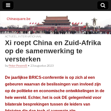
Chinasquare.be
ACTUEEL
,
INTERNATIONAAL
Xi roept China en Zuid-Afrika
op de samenwerking te
versterken
by
Peter Peverelli
•
23 augustus 2023
De jaarlijkse BRICS-conferentie is op zich al een
gebeuren waarvan de beslissingen van invloed zijn
op de politieke en economische ontwikkelingen in de
hele wereld. Echter, het is ook DE gelegenheid voor
bilaterale besprekingen tussen de leiders van
lidstaten die dan toch al aanwezig zijn.