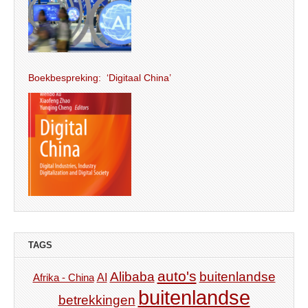
Boekbespreking: ‘Digitaal China’
TAGS
auto's
Alibaba
buitenlandse
AI
Afrika - China
buitenlandse
betrekkingen