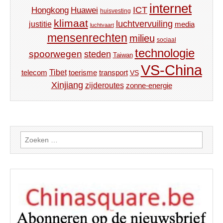
internet
ICT
Hongkong
Huawei
huisvesting
klimaat
luchtvervuiling
justitie
media
luchtvaart
mensenrechten
milieu
sociaal
technologie
spoorwegen
steden
Taiwan
VS-China
Tibet
toerisme
transport
telecom
VS
Xinjiang
zijderoutes
zonne-energie
Zoeken
naar: