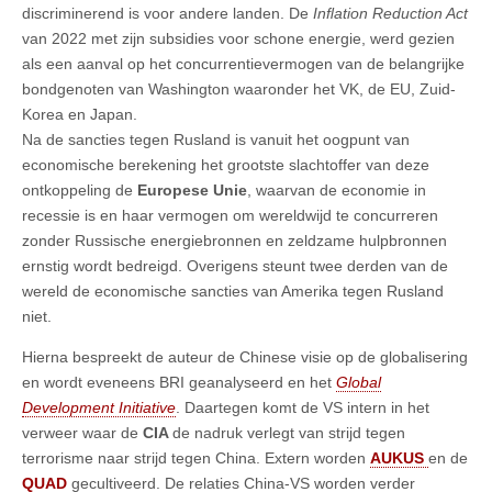
discriminerend is voor andere landen. De
Inﬂation Reduction Act
van 2022 met zijn subsidies voor schone energie, werd gezien
als een aanval op het concurrentievermogen van de belangrijke
bondgenoten van Washington waaronder het VK, de EU, Zuid-
Korea en Japan.
Na de sancties tegen Rusland is vanuit het oogpunt van
economische berekening het grootste slachtoffer van deze
ontkoppeling de
Europese Unie
, waarvan de economie in
recessie is en haar vermogen om wereldwijd te concurreren
zonder Russische energiebronnen en zeldzame hulpbronnen
ernstig wordt bedreigd. Overigens steunt twee derden van de
wereld de economische sancties van Amerika tegen Rusland
niet.
Hierna bespreekt de auteur de Chinese visie op de globalisering
en wordt eveneens BRI geanalyseerd en het
Global
Development Initiative
. Daartegen komt de VS intern in het
verweer waar de
CIA
de nadruk verlegt van strijd tegen
terrorisme naar strijd tegen China. Extern worden
AUKUS
en de
QUAD
gecultiveerd. De relaties China-VS worden verder