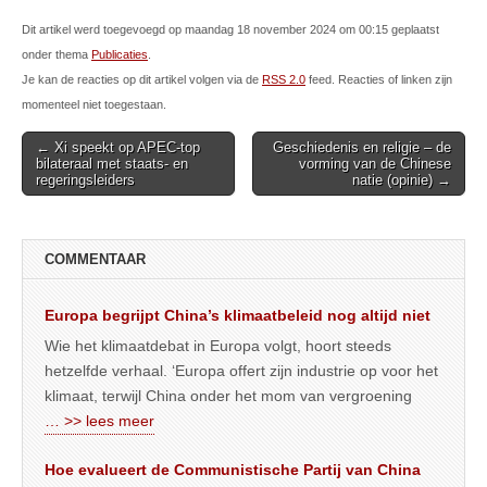
Dit artikel werd toegevoegd op maandag 18 november 2024 om 00:15 geplaatst
onder thema
Publicaties
.
Je kan de reacties op dit artikel volgen via de
RSS 2.0
feed. Reacties of linken zijn
momenteel niet toegestaan.
Post
← Xi speekt op APEC-top
Geschiedenis en religie – de
bilateraal met staats- en
vorming van de Chinese
navigation
regeringsleiders
natie (opinie) →
COMMENTAAR
Europa begrijpt China’s klimaatbeleid nog altijd niet
Wie het klimaatdebat in Europa volgt, hoort steeds
hetzelfde verhaal. ‘Europa offert zijn industrie op voor het
klimaat, terwijl China onder het mom van vergroening
… >> lees meer
Hoe evalueert de Communistische Partij van China