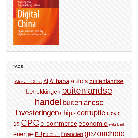
TAGS
auto's
Alibaba
buitenlandse
AI
Afrika - China
buitenlandse
betrekkingen
handel
buitenlandse
investeringen
corruptie
chips
Covid-
CPC
e-commerce
economie
19
elektriciteit
gezondheid
energie
financiën
EU
EU-China