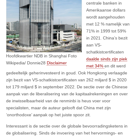
centrale banken in
Amerikaanse dollars
wordt aangehouden
met 12 % namelijk van
71% in 1999 tot 59%
in 2021. China’s bezit
aan VS-
schatkistcertificaten
Hoofdkwartier NDB in Shanghai Foto
daalde sinds zijn piek
Wikipedia/ Donnie28
Disclaimer
met 34%
en dit werd
gedeeltelijk geherinvesteerd in goud. Ook Hongkong verlaagde
zijn bezit van VS-schatkistcertificaten van 262 miljard $ in 2020
tot 179 miljard $ in september 2022. De sectie over de Chinese
aanpak van de liberalisering van de kapitaalrekeningen en over
de inwisselbaarheid van de renminbi is heus voer voor
specialisten, maar de auteur gelooft dat China met zijn
‘onorthodoxe’ aanpak op het juiste spoor zit.
Interessant is de sectie over de globale bevoorradingsketens in
de globalisering. Sinds de invoering van het hervormings- en