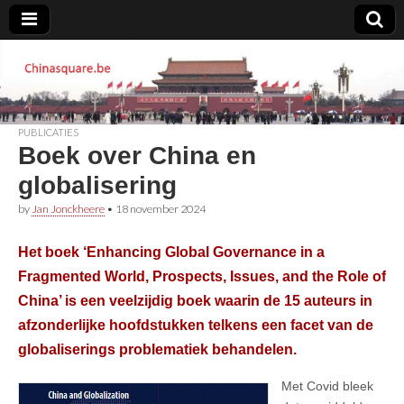
Chinasquare.be
PUBLICATIES
Boek over China en
globalisering
by
Jan Jonckheere
•
18 november 2024
Het boek ‘Enhancing Global Governance in a
Fragmented World, Prospects, Issues, and the Role of
China’ is een veelzijdig boek waarin de 15 auteurs in
afzonderlijke hoofdstukken telkens een facet van de
globaliserings problematiek behandelen.
Met Covid bleek