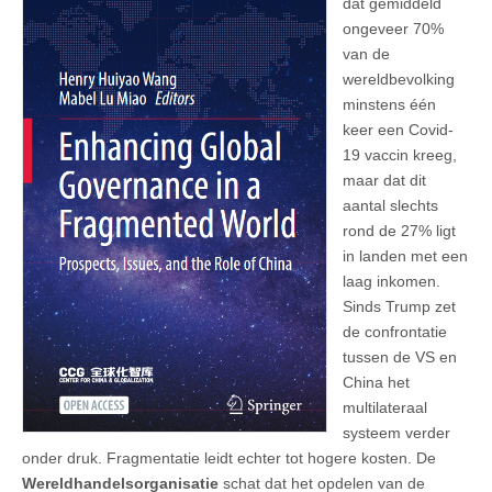
dat gemiddeld
ongeveer 70%
van de
wereldbevolking
minstens één
keer een Covid-
19 vaccin kreeg,
maar dat dit
aantal slechts
rond de 27% ligt
in landen met een
laag inkomen.
Sinds Trump zet
de confrontatie
tussen de VS en
China het
multilateraal
systeem verder
onder druk. Fragmentatie leidt echter tot hogere kosten. De
Wereldhandelsorganisatie
schat dat het opdelen van de