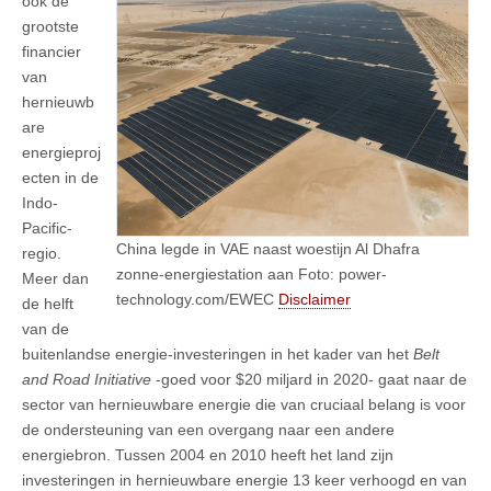
ook de
grootste
financier
van
hernieuwb
are
energieproj
ecten in de
Indo-
Pacific-
China legde in VAE naast woestijn Al Dhafra
regio.
zonne-energiestation aan Foto: power-
Meer dan
technology.com/EWEC
Disclaimer
de helft
van de
buitenlandse energie-investeringen in het kader van het
Belt
and Road Initiative
-goed voor $20 miljard in 2020- gaat naar de
sector van hernieuwbare energie die van cruciaal belang is voor
de ondersteuning van een overgang naar een andere
energiebron. Tussen 2004 en 2010 heeft het land zijn
investeringen in hernieuwbare energie 13 keer verhoogd en van