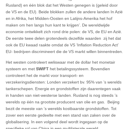
Rusland) en één blok dat het Westen genegen is (geleid door
de VS en de EU). Beide blokken zullen de andere landen In Azië
en in Afrika, het Midden-Oosten en Latijns-Amerika het hof
maken om hen langs hun kant te krijgen’. De wereldwijde
economie ontwikkelt zich rond drie polen: de VS, de EU en Azië.
De eerste twee delen grotendeels dezelfde waarden zij het dat
ook de EU kwaad raakte omdat de VS ‘Inﬂation Reduction Act’
EU- bedrijven discrimineert die de VS markt willen binnentreden.
Het westen controleert weliswaar met de dollar het monetair
systeem en met
SWIFT
het betalingssysteem. Bovendien
controleert het de markt voor transport- en
verzekeringsdiensten: Londen verzekert bv. 95% van ’s werelds
tankerschepen. Energie en grondstoffen zijn daarentegen vaak
in handen van niet-westerse landen. Rusland is nog steeds ’s
werelds op één na grootste producent van olie en gas. Beijing
bezit de meeste van ’s werelds kostbaarste grondstoffen. Tot
zover een eerste gedeelte met een stand van zaken over de
globalisering. In een volgend deel wordt ingegaan op de
specifieke rol van China in een multilaterale wereld.