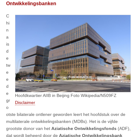
Ontwikkelingsbanken
C
hi
n
a
is
d
e
tw
e
e
d
e
Hoofdkwartier AIIB in Beijing Foto Wikipedia/N509FZ
gr
Disclaimer
o
otste bilaterale ontlener geworden leert het hoofdstuk over de
multilaterale ontwikkelingsbanken (MDBs). Het is de vijfde
grootste donor van het
Aziatische Ontwikkelingsfonds
(ADF),
dat wordt beheerd door de
Aziatische Ontwikkelingsbank