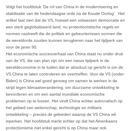
Volgt het hoofdstuk ‘De rol van China in de modernisering en
stabilisatie van de hedendaagse orde na de Koude Oorlog’. Het
artikel laat zien dat de VS, hoewel een volwassen democratie en
een sterk geglobaliseerd land, nu protectionistische regels en
normen nastreeft die de politiek en gebeurtenissen vormen die
de wereldorde zouden kunnen terugkeren naar het tijdperk van
voor de jaren 90.
Het economische succesverhaal van China staat nu onder druk
van de VS, die van plan zijn om een nieuw tijdperk in de
wereldeconomie in te luiden dat er absoluut op gericht is om de
VS China te laten controleren en overtreffen. Voor de VS (onder
Biden) is China wel goed genoeg om samen te werken in de
strijd tegen klimaatverandering, om duurzame ontwikkeling te
bevorderen en om een aantal mondiale economische
problemen op te lossen. Het vindt China echter autocratisch op
het gebied van wetenschap, technologie en militaire
ontwikkeling – precies de gebieden waarop de VS China wil
inperken. Het hoofdstuk merkt echter op dat het Amerikaans
protectionisme niet enkel gericht is op China maar ook