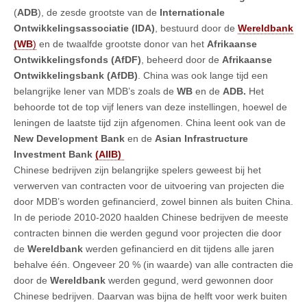
(
ADB
), de zesde grootste van de
Internationale
Ontwikkelingsassociatie (IDA)
, bestuurd door de
Wereldbank
(WB
)
en de twaalfde grootste donor van het
Afrikaanse
Ontwikkelingsfonds (AfDF)
, beheerd door de
Afrikaanse
Ontwikkelingsbank (AfDB)
. China was ook lange tijd een
belangrijke lener van MDB’s zoals de
WB
en de
ADB.
Het
behoorde tot de top vijf leners van deze instellingen, hoewel de
leningen de laatste tijd zijn afgenomen. China leent ook van de
New Development Bank
en de
Asian Infrastructure
Investment Bank
(AIIB)
Chinese bedrijven zijn belangrijke spelers geweest bij het
verwerven van contracten voor de uitvoering van projecten die
door MDB’s worden gefinancierd, zowel binnen als buiten China.
In de periode 2010-2020 haalden Chinese bedrijven de meeste
contracten binnen die werden gegund voor projecten die door
de
Wereldbank
werden gefinancierd en dit tijdens alle jaren
behalve één. Ongeveer 20 % (in waarde) van alle contracten die
door de
Wereldbank
werden gegund, werd gewonnen door
Chinese bedrijven. Daarvan was bijna de helft voor werk buiten