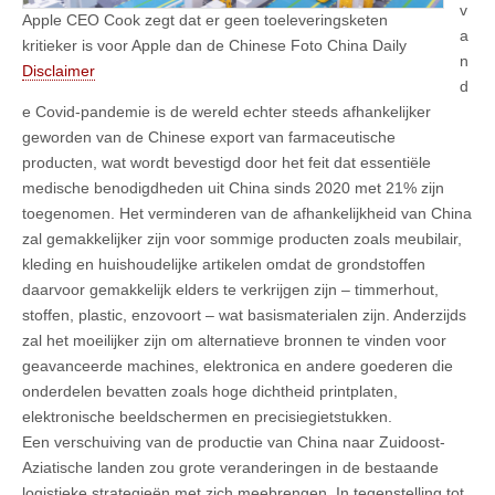
v
Apple CEO Cook zegt dat er geen toeleveringsketen
a
kritieker is voor Apple dan de Chinese Foto China Daily
n
Disclaimer
d
e Covid-pandemie is de wereld echter steeds afhankelijker
geworden van de Chinese export van farmaceutische
producten, wat wordt bevestigd door het feit dat essentiële
medische benodigdheden uit China sinds 2020 met 21% zijn
toegenomen. Het verminderen van de afhankelijkheid van China
zal gemakkelijker zijn voor sommige producten zoals meubilair,
kleding en huishoudelijke artikelen omdat de grondstoffen
daarvoor gemakkelijk elders te verkrijgen zijn – timmerhout,
stoffen, plastic, enzovoort – wat basismaterialen zijn. Anderzijds
zal het moeilijker zijn om alternatieve bronnen te vinden voor
geavanceerde machines, elektronica en andere goederen die
onderdelen bevatten zoals hoge dichtheid printplaten,
elektronische beeldschermen en precisiegietstukken.
Een verschuiving van de productie van China naar Zuidoost-
Aziatische landen zou grote veranderingen in de bestaande
logistieke strategieën met zich meebrengen. In tegenstelling tot