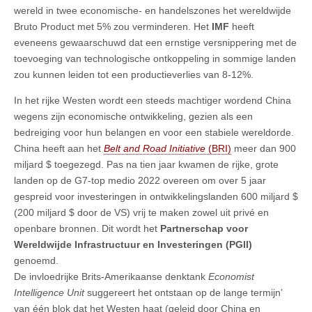
wereld in twee economische- en handelszones het wereldwijde
Bruto Product met 5% zou verminderen. Het
IMF
heeft
eveneens gewaarschuwd dat een ernstige versnippering met de
toevoeging van technologische ontkoppeling in sommige landen
zou kunnen leiden tot een productieverlies van 8-12%.
In het rijke Westen wordt een steeds machtiger wordend China
wegens zijn economische ontwikkeling, gezien als een
bedreiging voor hun belangen en voor een stabiele wereldorde.
China heeft aan het
Belt and Road Initiative
(BRI)
meer dan 900
miljard $ toegezegd. Pas na tien jaar kwamen de rijke, grote
landen op de G7-top medio 2022 overeen om over 5 jaar
gespreid voor investeringen in ontwikkelingslanden 600 miljard $
(200 miljard $ door de VS) vrij te maken zowel uit privé en
openbare bronnen. Dit wordt het
Partnerschap voor
Wereldwijde Infrastructuur en Investeringen (PGII)
genoemd.
De invloedrijke Brits-Amerikaanse denktank
Economist
Intelligence Unit
suggereert het ontstaan op de lange termijn’
van één blok dat het Westen haat (geleid door China en