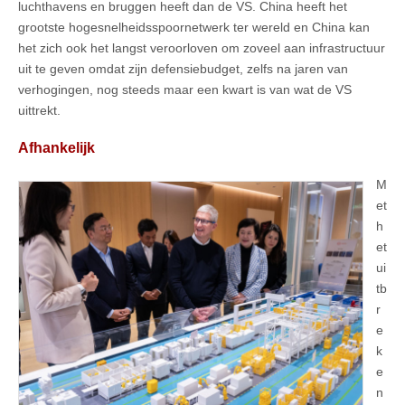
luchthavens en bruggen heeft dan de VS. China heeft het
grootste hogesnelheidsspoornetwerk ter wereld en China kan
het zich ook het langst veroorloven om zoveel aan infrastructuur
uit te geven omdat zijn defensiebudget, zelfs na jaren van
verhogingen, nog steeds maar een kwart is van wat de VS
uittrekt.
Afhankelijk
M
et
h
et
ui
tb
r
e
k
e
n