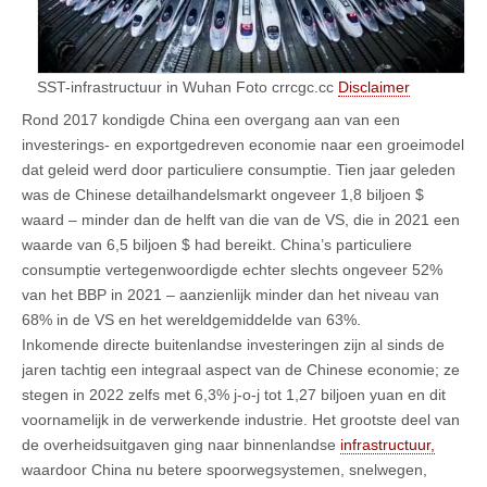
SST-infrastructuur in Wuhan Foto crrcgc.cc
Disclaimer
Rond 2017 kondigde China een overgang aan van een
investerings- en exportgedreven economie naar een groeimodel
dat geleid werd door particuliere consumptie. Tien jaar geleden
was de Chinese detailhandelsmarkt ongeveer 1,8 biljoen $
waard – minder dan de helft van die van de VS, die in 2021 een
waarde van 6,5 biljoen $ had bereikt. China’s particuliere
consumptie vertegenwoordigde echter slechts ongeveer 52%
van het BBP in 2021 – aanzienlijk minder dan het niveau van
68% in de VS en het wereldgemiddelde van 63%.
Inkomende directe buitenlandse investeringen zijn al sinds de
jaren tachtig een integraal aspect van de Chinese economie; ze
stegen in 2022 zelfs met 6,3% j-o-j tot 1,27 biljoen yuan en dit
voornamelijk in de verwerkende industrie. Het grootste deel van
de overheidsuitgaven ging naar binnenlandse
infrastructuur,
waardoor China nu betere spoorwegsystemen, snelwegen,