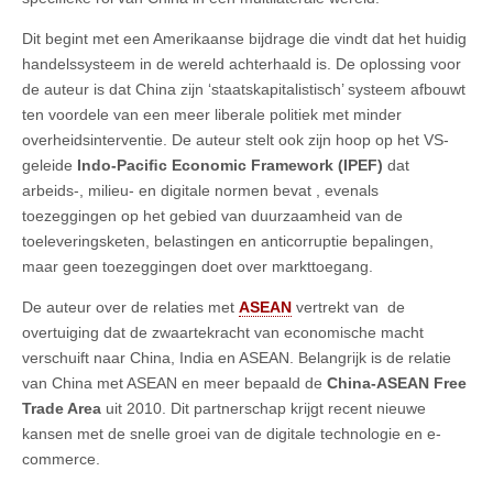
Dit begint met een Amerikaanse bijdrage die vindt dat het huidig
handelssysteem in de wereld achterhaald is. De oplossing voor
de auteur is dat China zijn ‘staatskapitalistisch’ systeem afbouwt
ten voordele van een meer liberale politiek met minder
overheidsinterventie. De auteur stelt ook zijn hoop op het VS-
geleide
Indo-Paciﬁc Economic Framework (IPEF)
dat
arbeids-, milieu- en digitale normen bevat , evenals
toezeggingen op het gebied van duurzaamheid van de
toeleveringsketen, belastingen en anticorruptie bepalingen,
maar geen toezeggingen doet over markttoegang.
De auteur over de relaties met
ASEAN
vertrekt van de
overtuiging dat de zwaartekracht van economische macht
verschuift naar China, India en ASEAN. Belangrijk is de relatie
van China met ASEAN en meer bepaald de
China-ASEAN Free
Trade Area
uit 2010. Dit partnerschap krijgt recent nieuwe
kansen met de snelle groei van de digitale technologie en e-
commerce.