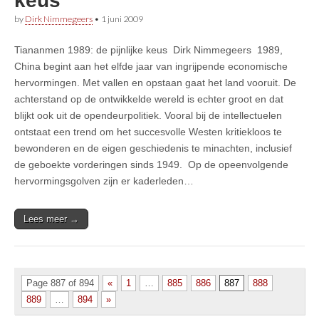
keus
by
Dirk Nimmegeers
•
1 juni 2009
Tiananmen 1989: de pijnlijke keus Dirk Nimmegeers 1989,
China begint aan het elfde jaar van ingrijpende economische
hervormingen. Met vallen en opstaan gaat het land vooruit. De
achterstand op de ontwikkelde wereld is echter groot en dat
blijkt ook uit de opendeurpolitiek. Vooral bij de intellectuelen
ontstaat een trend om het succesvolle Westen kritiekloos te
bewonderen en de eigen geschiedenis te minachten, inclusief
de geboekte vorderingen sinds 1949. Op de opeenvolgende
hervormingsgolven zijn er kaderleden…
Lees meer →
Page 887 of 894
«
1
…
885
886
887
888
889
…
894
»