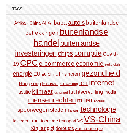
TAGS
auto's
Alibaba
buitenlandse
AI
Afrika - China
buitenlandse
betrekkingen
handel
buitenlandse
investeringen
corruptie
chips
Covid-
CPC
e-commerce
economie
19
elektriciteit
gezondheid
energie
financiën
EU
EU-China
internet
ICT
Hongkong
Huawei
huisvesting
klimaat
luchtvervuiling
justitie
media
luchtvaart
mensenrechten
milieu
sociaal
technologie
spoorwegen
steden
Taiwan
VS-China
Tibet
toerisme
transport
telecom
VS
Xinjiang
zijderoutes
zonne-energie