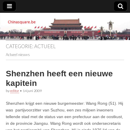
Chinasquare.be
CATEGORIE:
ACTUEEL
Actueel nieuws
Shenzhen heeft een nieuwe
kapitein
by
editor
•
14 juni 2009
Shenzhen krijgt een nieuwe burgemeester: Wang Rong (51). Hij
was partijvoorzitter van Suzhou, een zes miljoen inwoners
tellende stad met de status van een prefectuur aan de oostkust,
in de provincie Jiangsu. Wang Rong wordt ook ondersecretaris
van het partijcomité van Shenzhen. Hij is sinds 1976 lid van de