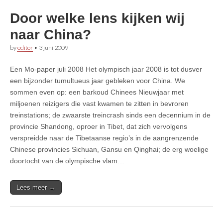
Door welke lens kijken wij
naar China?
by
editor
•
3 juni 2009
Een Mo-paper juli 2008 Het olympisch jaar 2008 is tot dusver
een bijzonder tumultueus jaar gebleken voor China. We
sommen even op: een barkoud Chinees Nieuwjaar met
miljoenen reizigers die vast kwamen te zitten in bevroren
treinstations; de zwaarste treincrash sinds een decennium in de
provincie Shandong, oproer in Tibet, dat zich vervolgens
verspreidde naar de Tibetaanse regio’s in de aangrenzende
Chinese provincies Sichuan, Gansu en Qinghai; de erg woelige
doortocht van de olympische vlam…
Lees meer →