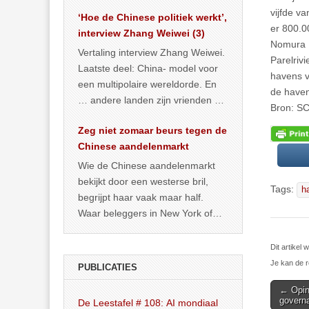
het land dan maar? ‘Dat
vijfde v
‘Hoe de Chinese politiek werkt’,
… >> lees meer
er 800.0
interview Zhang Weiwei (3)
Nomura I
Vertaling interview Zhang Weiwei.
Parelriv
Laatste deel: China- model voor
havens v
een multipolaire wereldorde. En
de haven
… andere landen zijn vrienden of
Bron: S
kunnen het worden.
Zeg niet zomaar beurs tegen de
Chinese aandelenmarkt
Wie de Chinese aandelenmarkt
bekijkt door een westerse bril,
Tags:
h
begrijpt haar vaak maar half.
Waar beleggers in New York of
Londen vooral kijken naar winst,
… >> lees meer
Dit artikel
Je kan de r
PUBLICATIES
Post
← Opini
govern
De Leestafel # 108: AI mondiaal
navigat