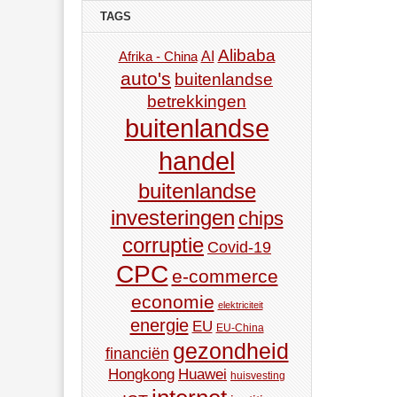
TAGS
Alibaba
AI
Afrika - China
auto's
buitenlandse
betrekkingen
buitenlandse
handel
buitenlandse
investeringen
chips
corruptie
Covid-19
CPC
e-commerce
economie
elektriciteit
energie
EU
EU-China
gezondheid
financiën
Hongkong
Huawei
huisvesting