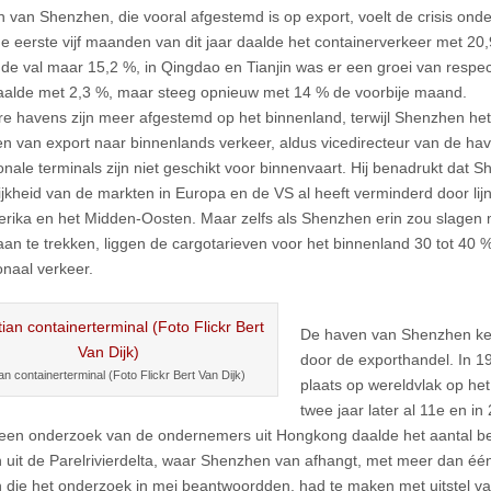
 van Shenzhen, die vooral afgestemd is op export, voelt de crisis ond
de eerste vijf maanden van dit jaar daalde het containerverkeer met 20
de val maar 15,2 %, in Qingdao en Tianjin was er een groei van respect
aalde met 2,3 %, maar steeg opnieuw met 14 % de voorbije maand.
e havens zijn meer afgestemd op het binnenland, terwijl Shenzhen het 
en van export naar binnenlands verkeer, aldus vicedirecteur van de ha
onale terminals zijn niet geschikt voor binnenvaart. Hij benadrukt dat S
ijkheid van de markten in Europa en de VS al heeft verminderd door li
rika en het Midden-Oosten. Maar zelfs als Shenzhen erin zou slagen
aan te trekken, liggen de cargotarieven voor het binnenland 30 tot 40 
onaal verkeer.
De haven van Shenzhen ke
door de exporthandel. In 
an containerterminal (Foto Flickr Bert Van Dijk)
plaats op wereldvlak op het
twee jaar later al 11e en i
een onderzoek van de ondernemers uit Hongkong daalde het aantal bes
n uit de Parelrivierdelta, waar Shenzhen van afhangt, met meer dan één
n die het onderzoek in mei beantwoordden, had te maken met uitstel v