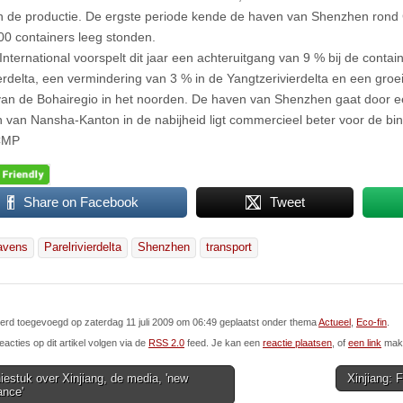
an de productie. De ergste periode kende de haven van Shenzhen rond 
00 containers leeg stonden.
nternational voorspelt dit jaar een achteruitgang van 9 % bij de contai
ierdelta, een vermindering van 3 % in de Yangtzerivierdelta en een groe
an de Bohairegio in het noorden. De haven van Shenzhen gaat door ee
 van Nansha-Kanton in de nabijheid ligt commercieel beter voor de bi
CMP
Share on Facebook
Tweet
avens
Parelrivierdelta
Shenzhen
transport
 werd toegevoegd op zaterdag 11 juli 2009 om 06:49 geplaatst onder thema
Actueel
,
Eco-fin
.
eacties op dit artikel volgen via de
RSS 2.0
feed. Je kan een
reactie plaatsen
, of
een link
make
estuk over Xinjiang, de media, 'new
Xinjiang: 
ance'
ion