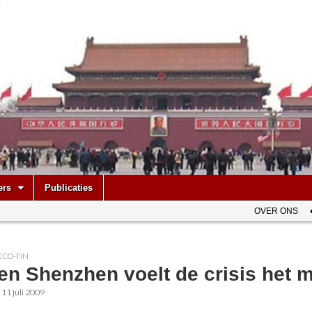
be
ers
Publicaties
OVER ONS
ECO-FIN
en Shenzhen voelt de crisis het 
•
11 juli 2009