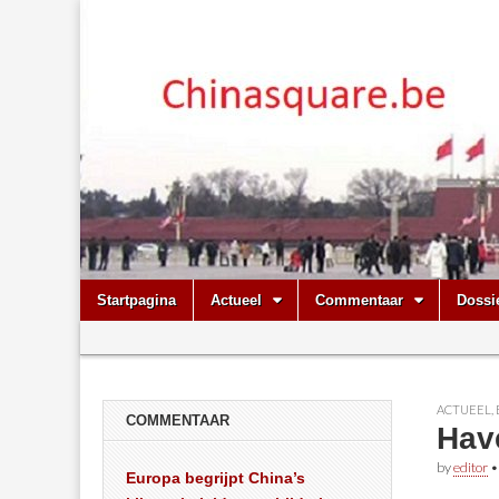
Chinasquare.
Skip
Main
Startpagina
Actueel
Commentaar
Dossi
to
menu
Sub
content
menu
ACTUEEL
,
COMMENTAAR
Hav
by
editor
Europa begrijpt China’s