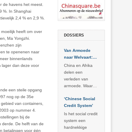
er de havens het meest.
,9 %. In Shanghai
ievelijk 2,4 % en 2,9 %.
moeilijk heeft om over
DOSSIERS
ven, Ma Yongzhi.
henzhen zijn
Van Armoede
jnen te openenen naar
naar Welvaart:
 meer binnenlands
Wat Afrika kan
% lager dan deze voor
China en Afrika
leren van
delen een
China’s
verleden van
economisch
armoede. Waar
nde een steile opgang
wonder
China er de
1997 nog op de 35e
‘Chinese Social
voorbije veertig
 gebied van containers,
Credit System’
jaar in slaagde
n 2003 op nummer 4.
meer dan 800
Is het social credit
tellingen bij de
miljoen mensen
system een
 derde. De helft van de
uit de armoede
hardnekkige
an betalingen voor één