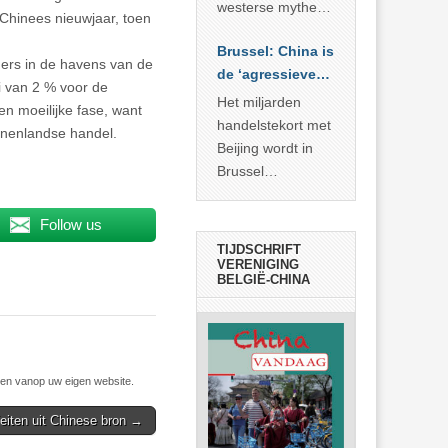
… >> lees meer
westerse mythe of
Chinees nieuwjaar, toen
de dagelijkse
Brussel: China is
realiteit in China?
ners in de havens van de
de ‘agressieve
i van 2 % voor de
schuldige’
Het miljarden
n moeilijke fase, want
handelstekort met
nnenlandse handel.
Beijing wordt in
Brussel
voorgesteld als
bewijs van
Follow us
economische
TIJDSCHRIFT
agressie. In
VERENIGING
BELGIË-CHINA
werkelijkheid
verhult die
spectaculaire
rekensom vooral
de industriële
n vanop uw eigen website.
achterstand die
Feiten uit Chinese bron →
… >> lees meer