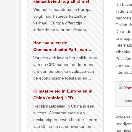
klimaatbeleid nog altijd niet
De haven
Wie het klimaatdebat in Europa
Tijdens 
volgt, hoort steeds hetzelfde
bedroeg 
verhaal. ‘Europa offert zijn
Dalian d
industrie op voor het klimaat,
De ander
terwijl China onder het mom van
te stapp
Hoe evalueert de
vergroening
… >> lees meer
Internati
Communistische Partij van
afhankel
China de economische
Vorige week kwam het politbureau
Zuid-Ame
toestand?
van de CPC samen, onder meer
verkeer 
om een periodieke evaluatie van
internati
de economische toestand en
politiek te maken. We
Klimaatbeleid in Europa en in
publiceerden
… >> lees meer
China (opinie*) UPD
Yanti
Het klimaatbeleid in China is een
succes. Westerse media en
Volgens 
deskundigen geven het toe. Leren
bedrijve
van China en samenwerken met
bedrijve