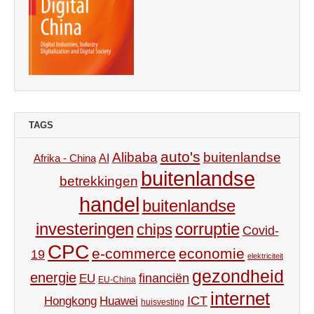
TAGS
auto's
Alibaba
buitenlandse
AI
Afrika - China
buitenlandse
betrekkingen
handel
buitenlandse
investeringen
corruptie
chips
Covid-
CPC
e-commerce
economie
19
elektriciteit
gezondheid
energie
financiën
EU
EU-China
internet
ICT
Hongkong
Huawei
huisvesting