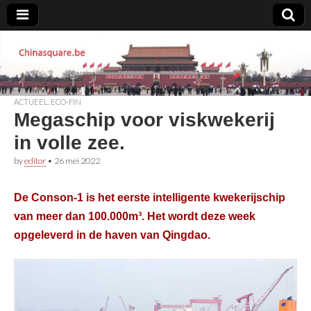
Chinasquare.be
ACTUEEL
,
ECO-FIN
Megaschip voor viskwekerij
in volle zee.
by
editor
•
26 mei 2022
De Conson-1 is het eerste intelligente kwekerijschip
van meer dan 100.000m³. Het wordt deze week
opgeleverd in de haven van Qingdao.