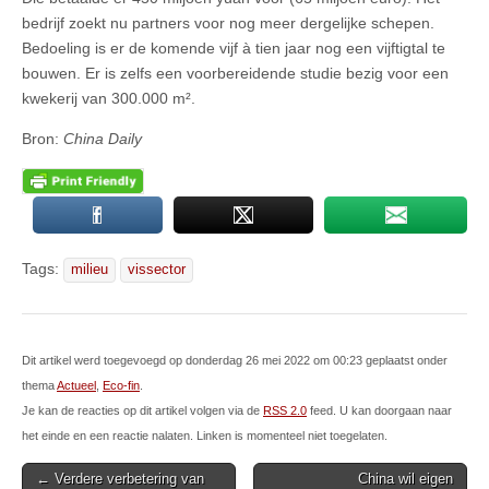
bedrijf zoekt nu partners voor nog meer dergelijke schepen.
Bedoeling is er de komende vijf à tien jaar nog een vijftigtal te
bouwen. Er is zelfs een voorbereidende studie bezig voor een
kwekerij van 300.000 m².
Bron:
China Daily
Tags:
milieu
vissector
Dit artikel werd toegevoegd op donderdag 26 mei 2022 om 00:23 geplaatst onder
thema
Actueel
,
Eco-fin
.
Je kan de reacties op dit artikel volgen via de
RSS 2.0
feed. U kan doorgaan naar
het einde en een reactie nalaten. Linken is momenteel niet toegelaten.
Post
← Verdere verbetering van
China wil eigen