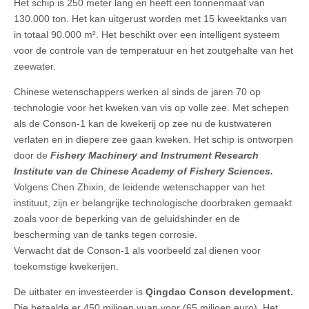
Het schip is 250 meter lang en heeft een tonnenmaat van
130.000 ton. Het kan uitgerust worden met 15 kweektanks van
in totaal 90.000 m². Het beschikt over een intelligent systeem
voor de controle van de temperatuur en het zoutgehalte van het
zeewater.
Chinese wetenschappers werken al sinds de jaren 70 op
technologie voor het kweken van vis op volle zee. Met schepen
als de Conson-1 kan de kwekerij op zee nu de kustwateren
verlaten en in diepere zee gaan kweken. Het schip is ontworpen
door de
Fishery Machinery and Instrument Research
Institute van de Chinese Academy of Fishery Sciences.
Volgens Chen Zhixin, de leidende wetenschapper van het
instituut, zijn er belangrijke technologische doorbraken gemaakt
zoals voor de beperking van de geluidshinder en de
bescherming van de tanks tegen corrosie.
Verwacht dat de Conson-1 als voorbeeld zal dienen voor
toekomstige kwekerijen.
De uitbater en investeerder is
Qingdao Conson development.
Die betaalde er 450 miljoen yuan voor (65 miljoen euro). Het