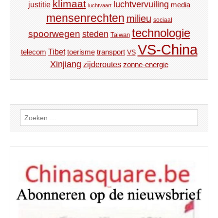
klimaat
luchtvervuiling
justitie
media
luchtvaart
mensenrechten
milieu
sociaal
technologie
spoorwegen
steden
Taiwan
VS-China
Tibet
toerisme
transport
telecom
VS
Xinjiang
zijderoutes
zonne-energie
Zoeken
naar: