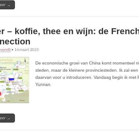
eer →
r – koffie, thee en wijn: de Frenc
nection
verelli
•
14 maart 2023
De economische groei van China komt momenteel ni
steden, maar de kleinere provinciesteden. Ik zal een
daarvan voor u introduceren. Vandaag begin ik met P
Yunnan.
eer →