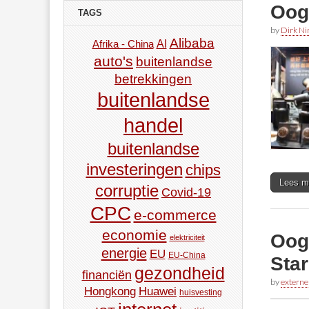
OogG
TAGS
by
Dirk N
Alibaba
AI
Afrika - China
auto's
buitenlandse
betrekkingen
buitenlandse
handel
buitenlandse
investeringen
chips
Lees m
corruptie
Covid-19
CPC
e-commerce
economie
OogG
elektriciteit
energie
EU
EU-China
Sta
gezondheid
financiën
by
externe
Hongkong
Huawei
huisvesting