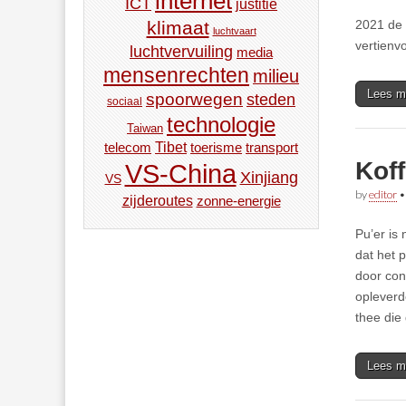
internet
ICT
justitie
2021 de 
klimaat
luchtvaart
vertienv
luchtvervuiling
media
mensenrechten
milieu
Lees m
spoorwegen
steden
sociaal
technologie
Taiwan
Tibet
toerisme
transport
telecom
Koff
VS-China
Xinjiang
VS
by
editor
zijderoutes
zonne-energie
Pu’er is
dat het 
door con
opleverd
thee die
Lees m