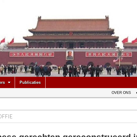
be
ers
Publicaties
OVER ONS
OFFIE