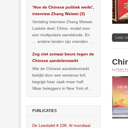
het land dan maar? ‘Dat
‘Hoe de Chinese politiek werkt’,
… >> lees meer
interview Zhang Weiwei (3)
Vertaling interview Zhang Weiwei.
Laatste deel: China- model voor
een multipolaire wereldorde. En
Lees m
… andere landen zijn vrienden of
kunnen het worden.
Zeg niet zomaar beurs tegen de
Chin
Chinese aandelenmarkt
Wie de Chinese aandelenmarkt
by
Peter Pe
bekijkt door een westerse bril,
begrijpt haar vaak maar half.
Waar beleggers in New York of
Londen vooral kijken naar winst,
… >> lees meer
PUBLICATIES
De Leestafel # 108: AI mondiaal