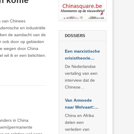
 koffie
es van Chinees
demische en industriële
kken de aandacht van de
DOSSIERS
er ook door op gebieden
nde wegen door China
Een marxistische
el wil ik er een belichten.
crisistheorie
voor vandaag
De Nederlandse
vertaling van een
interview dat de
Chinese
Academie voor
Van Armoede
Sociale
naar Welvaart:
Wetenschappen
Wat Afrika kan
afnam van de
China en Afrika
anders in China
leren van
Britse
delen een
 (semi)permanente
China’s
marxistische
verleden van