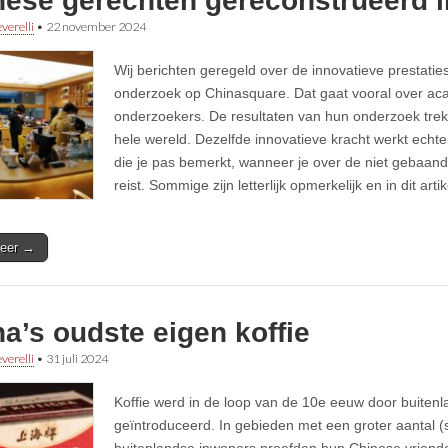
ese gerechten gereconstrueerd in
verelli
•
22 november 2024
Wij berichten geregeld over de innovatieve prestati
onderzoek op Chinasquare. Dat gaat vooral over aca
onderzoekers. De resultaten van hun onderzoek tre
hele wereld. Dezelfde innovatieve kracht werkt echt
die je pas bemerkt, wanneer je over de niet gebaa
reist. Sommige zijn letterlijk opmerkelijk en in dit artik
eer →
a’s oudste eigen koffie
verelli
•
31 juli 2024
Koffie werd in de loop van de 10e eeuw door buitenl
geïntroduceerd. In gebieden met een groter aantal