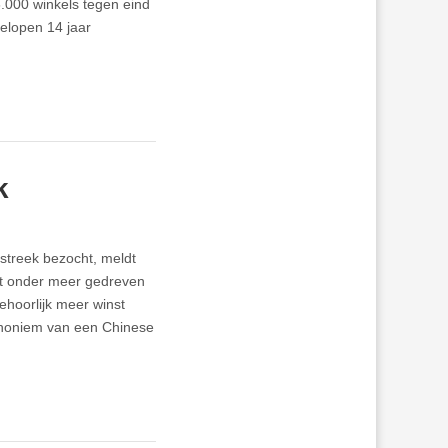
6.000 winkels tegen eind
gelopen 14 jaar
k
 streek bezocht, meldt
rdt onder meer gedreven
ehoorlijk meer winst
synoniem van een Chinese