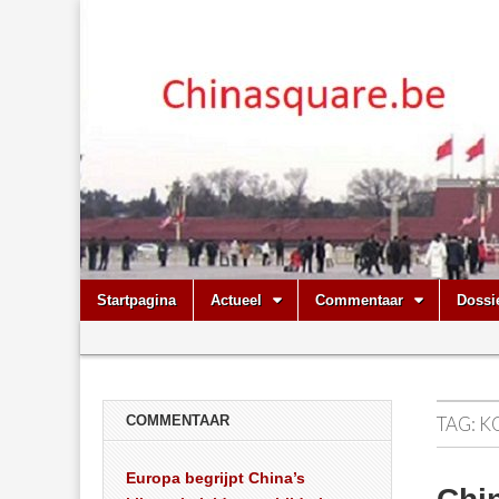
Chinasquare.
Skip
Main
Startpagina
Actueel
Commentaar
Dossi
to
menu
Sub
content
menu
COMMENTAAR
TAG:
K
Europa begrijpt China’s