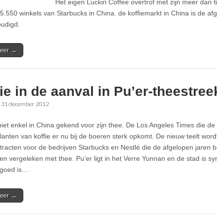
Het eigen Luckin Coffee overtrof met zijn meer dan 
5.550 winkels van Starbucks in China. de koffiemarkt in China is de af
oudigd.
eer →
ie in de aanval in Pu’er-theestree
•
31 december 2012
 niet enkel in China gekend voor zijn thee. De Los Angeles Times die de
planten van koffie er nu bij de boeren sterk opkomt. De nieuw teelt wo
tracten voor de bedrijven Starbucks en Nestlé die de afgelopen jaren b
en vergeleken met thee. Pu’er ligt in het Verre Yunnan en de stad is 
 goed is…
eer →