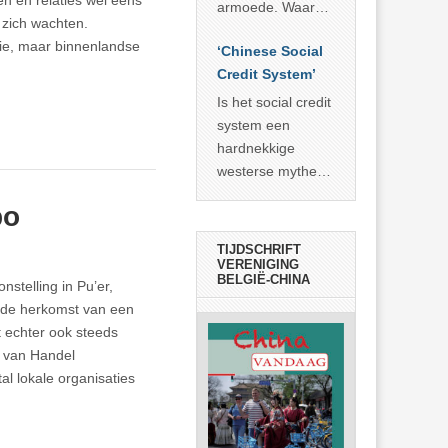
n en relaties wel eens
economisch
econoom Michael
armoede. Waar
 zich wachten.
wonder
Roberts. Het laat
China er de
fie, maar binnenlandse
zien dat
‘Chinese Social
voorbije veertig
… >> lees meer
Credit System’
jaar in slaagde
meer dan 800
Is het social credit
miljoen mensen
system een
uit de armoede
hardnekkige
… >> lees meer
westerse mythe of
de dagelijkse
po
realiteit in China?
TIJDSCHRIFT
VERENIGING
BELGIË-CHINA
nstelling in Pu’er,
s de herkomst van een
 echter ook steeds
e van Handel
l lokale organisaties