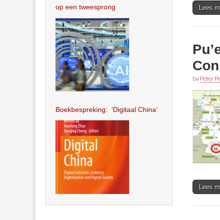
op een tweesprong
Lees m
Pu’e
Con
by
Peter Pe
Boekbespreking: ‘Digitaal China’
Lees m