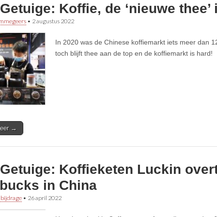
etuige: Koffie, de ‘nieuwe thee’ 
immegeers
•
2 augustus 2022
In 2020 was de Chinese koffiemarkt iets meer dan 12
toch blijft thee aan de top en de koffiemarkt is hard!
eer →
etuige: Koffieketen Luckin overt
rbucks in China
 bijdrage
•
26 april 2022