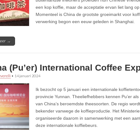
buitenlandse inwoners proefden hun Chinese vriende
een kop koffie, maar de acceptatie ervan liet lang op
Momenteel is China de grootste groeimarkt voor kof
verwerking begon een eeuw geleden in Shanghai.
eer →
a (Pu’er) International Coffee Ex
verelli
•
14 januari 2024
Ik bezocht op 5 januari een internationale koffietentoo
provincie Yunnan. Theeliefhebbers kennen Pu’er al
van China’s beroemdste theesoorten. De regio wordt
bekender vanwege de koffieproductie. Het Ministeri
organiseerde daarom in samenwerking met een aanta
deze internationale koffiebeurs.