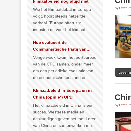
Chin
klimaatbeleid nog altijd niet
by
Peter Pe
Wie het klimaatdebat in Europa
volgt, hoort steeds hetzelfde
verhaal. ‘Europa offert zijn
industrie op voor het klimaat,
terwijl China onder het mom van
Hoe evalueert de
vergroening
… >> lees meer
Communistische Partij van
China de economische
Vorige week kwam het politbureau
situatie?
van de CPC samen, onder meer
om een periodieke evaluatie van
Lees m
de economische toestand en
politiek te maken. We
Klimaatbeleid in Europa en in
publiceerden
… >> lees meer
Chin
China (opinie*) UPD
by
Peter Pe
Het klimaatbeleid in China is een
succes. Westerse media en
deskundigen geven het toe. Leren
van China en samenwerken met