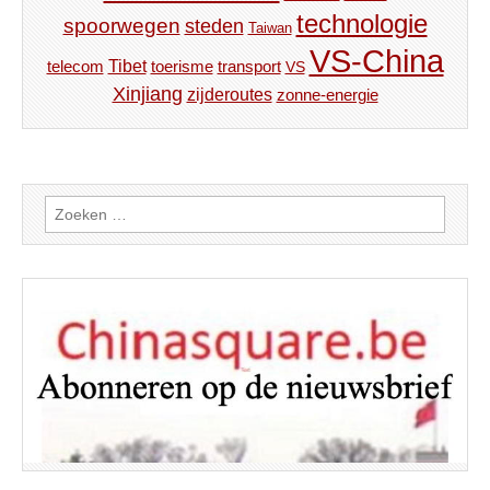
technologie
spoorwegen
steden
Taiwan
VS-China
Tibet
toerisme
transport
telecom
VS
Xinjiang
zijderoutes
zonne-energie
Zoeken
naar: