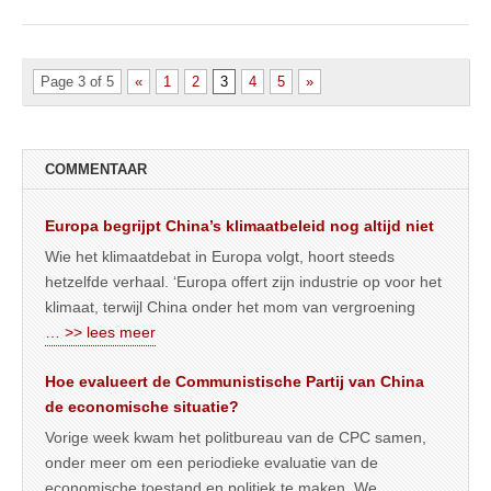
Page 3 of 5
«
1
2
3
4
5
»
COMMENTAAR
Europa begrijpt China’s klimaatbeleid nog altijd niet
Wie het klimaatdebat in Europa volgt, hoort steeds
hetzelfde verhaal. ‘Europa offert zijn industrie op voor het
klimaat, terwijl China onder het mom van vergroening
… >> lees meer
Hoe evalueert de Communistische Partij van China
de economische situatie?
Vorige week kwam het politbureau van de CPC samen,
onder meer om een periodieke evaluatie van de
economische toestand en politiek te maken. We