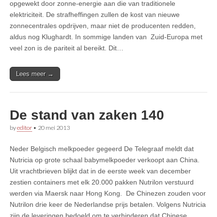
opgewekt door zonne-energie aan die van traditionele
elektriciteit. De strafheffingen zullen de kost van nieuwe
zonnecentrales opdrijven, maar niet de producenten redden,
aldus nog Klughardt. In sommige landen van Zuid-Europa met
veel zon is de pariteit al bereikt. Dit…
Lees meer →
De stand van zaken 140
by
editor
•
20 mei 2013
Neder Belgisch melkpoeder gegeerd De Telegraaf meldt dat
Nutricia op grote schaal babymelkpoeder verkoopt aan China.
Uit vrachtbrieven blijkt dat in de eerste week van december
zestien containers met elk 20.000 pakken Nutrilon verstuurd
werden via Maersk naar Hong Kong. De Chinezen zouden voor
Nutrilon drie keer de Nederlandse prijs betalen. Volgens Nutricia
zijn de leveringen bedoeld om te verhinderen dat Chinese