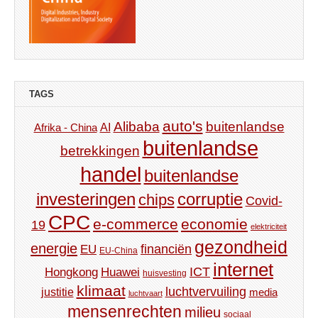
TAGS
auto's
Alibaba
buitenlandse
AI
Afrika - China
buitenlandse
betrekkingen
handel
buitenlandse
investeringen
corruptie
chips
Covid-
CPC
e-commerce
economie
19
elektriciteit
gezondheid
energie
financiën
EU
EU-China
internet
ICT
Hongkong
Huawei
huisvesting
klimaat
luchtvervuiling
justitie
media
luchtvaart
mensenrechten
milieu
sociaal