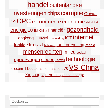
handel
buitenlandse
investeringen
corruptie
chips
Covid-
CPC
e-commerce
economie
19
elektriciteit
gezondheid
energie
financiën
EU
EU-China
internet
ICT
Hongkong
Huawei
huisvesting
klimaat
luchtvervuiling
justitie
media
luchtvaart
mensenrechten
milieu
sociaal
technologie
spoorwegen
steden
Taiwan
VS-China
Tibet
toerisme
transport
telecom
VS
Xinjiang
zijderoutes
zonne-energie
Zoeken
naar: