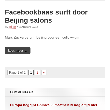
Facebookbaas surft door
Beijing salons
by
editor
•
20 maart 2016
Marc Zuckerberg in Beijing voor een collokwium
Lees meer →
Page 1 of 2
1
2
»
COMMENTAAR
Europa begrijpt China’s klimaatbeleid nog altijd niet