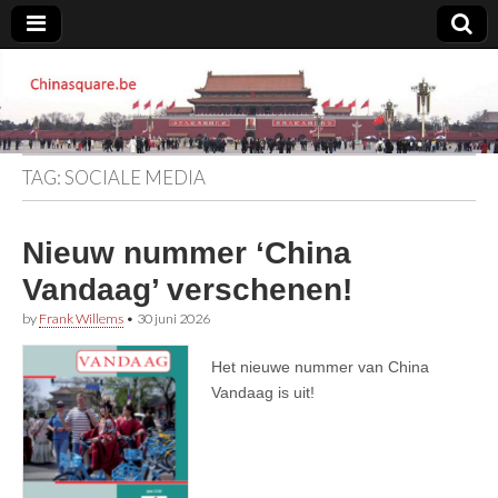
Chinasquare.be
TAG:
SOCIALE MEDIA
Nieuw nummer ‘China
Vandaag’ verschenen!
by
Frank Willems
•
30 juni 2026
Het nieuwe nummer van China
Vandaag is uit!